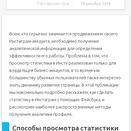
1 452 просмотров
16 декабря 2019
Способы просмотра статистики в Instagram
Способ 1: инструментами Инстаграм
Способ 2: просмотр аналитики на ПК
Всем, кто серьезно занимается продвижением своего
Способ 3: с помощью приложения для смартфона
Инстаграм-аккаунта, необходимо получение
Как получать аналитику простого аккаунта в Инстаграм
аналитической информации для определения
Как подключить статистику в Инстаграм через публичную
эффективности его работы. Проблема в том, что
страницу в Фейсбук
просмотр статистики в Инсте реализован только для
Как собирать статистику в Инстаграме с помощью
владельцев бизнес-аккаунтов, в то время как
специализированных сервисов
Popsters
большинству обычных пользователей также интересно
знать динамику развития страницы. В этой публикации
Picalytics
мы максимально подробно расскажем, как сделать
Заключение
статистику в Инстаграм с помощью Фейсбука, и
Как включить статистику в Инстаграме: пошаговая
инструкция?
рассмотрим наиболее распространенные методы
Через Фейсбук
получения аналитики профиля.
Без Facebook
Способы просмотра статистики
Как сделать статистику в инсте с телефона?