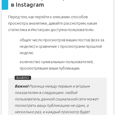
в Instagram
На Андроиде
На Айфоне
Перед тем, как перейти к описанию способов
Как подключить статистику?
просмотра аналитики, давайте рассмотрим, какая
В публикациях
статистика в Инстаграм доступна пользователю.
В фото
общее число просмотров ваших постов (всех за
Как сделать аккаунт в Инстаграме со статистикой?
неделю) и сравнение с просмотрами прошлой
Подводя итоги
недели;
Подключаем бизнес-аккаунт
количество «уникальных» пользователей,
Значение и использование показателей статистики
просмотревших ваши публикации.
Проблемные зоны и альтернативные варианты
Вопросы наших читателей
Важно!
Разница между первым и вторым
показателем в следующем: любой
пользователь данной социальной сети может
посмотреть вашу публикацию не один, а
несколько раз, и каждый просмотр будет