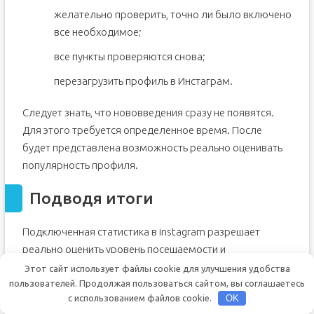
желательно проверить, точно ли было включено
все необходимое;
все пункты проверяются снова;
перезагрузить профиль в Инстаграм.
Следует знать, что нововведения сразу не появятся.
Для этого требуется определенное время. После
будет представлена возможность реально оценивать
популярность профиля.
Подводя итоги
Подключенная статистика в instagram разрешает
реально оценить уровень посещаемости и
востребованность аккаунта. Можно определить, какие
Этот сайт использует файлы cookie для улучшения удобства
пользователей. Продолжая пользоваться сайтом, вы соглашаетесь
операции были верными, что принесло прибыль в
с использованием файлов cookie.
OK
бизнесе. Это отличная возможность развивать и