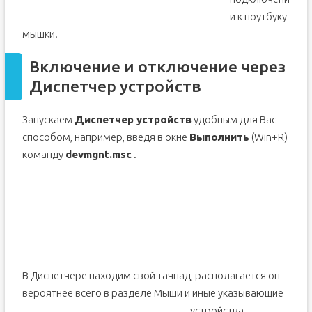
и к ноутбуку
мышки.
Включение и отключение через
Диспетчер устройств
Запускаем
Диспетчер устройств
удобным для Вас
способом, например, введя в окне
Выполнить
(Win+R)
команду
devm
g
nt.msc
.
В Диспетчере находим свой тачпад, располагается он
вероятнее всего в разделе Мыши и иные указывающие
устройства.