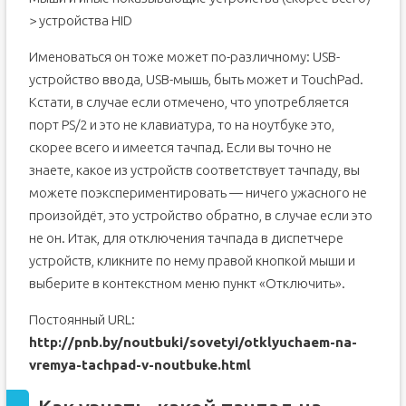
> устройства HID
Именоваться он тоже может по-различному: USB-
устройство ввода, USB-мышь, быть может и TouchPad.
Кстати, в случае если отмечено, что употребляется
порт PS/2 и это не клавиатура, то на ноутбуке это,
скорее всего и имеется тачпад. Если вы точно не
знаете, какое из устройств соответствует тачпаду, вы
можете поэкспериментировать — ничего ужасного не
произойдёт, это устройство обратно, в случае если это
не он. Итак, для отключения тачпада в диспетчере
устройств, кликните по нему правой кнопкой мыши и
выберите в контекстном меню пункт «Отключить».
Постоянный URL:
http://pnb.by/noutbuki/sovetyi/otklyuchaem-na-
vremya-tachpad-v-noutbuke.html