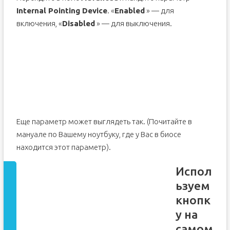
Internal Pointing Device
. «
Enabled
» — для
включения, «
Disabled
» — для выключения.
Еще параметр может выглядеть так. (Почитайте в
мануале по Вашему ноутбуку, где у Вас в биосе
находится этот параметр).
Испол
ьзуем
кнопк
у на
самом