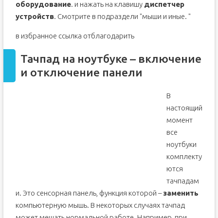
оборудование
. и нажать на клавишу
диспетчер
устройств
. Смотрите в подраздели "мыши и иные. "
в избранное ссылка отблагодарить
Тачпад на ноутбуке – включение
и отключение панели
В
настоящий
момент
все
ноутбуки
комплекту
ются
тачпадам
и. Это сенсорная панель, функция которой –
заменить
компьютерную мышь. В некоторых случаях тачпад
может мешать нормальной работе. Например, при