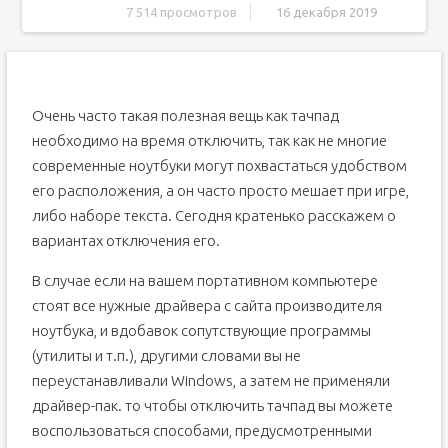
7 514 просмотров
16 декабря 2019
Клавиши для отключения тачпада в ноутбуке
Отключаем тачпад через диспетчер устройств Windows
Как узнать, какой тачпад на ноутбуке?
Очень часто такая полезная вещь как тачпад
Тачпад на ноутбуке – включение и отключение панели
необходимо на время отключить, так как не многие
Используем функциональные клавиши
современные ноутбуки могут похвастаться удобством
Отключение сенсорной мыши через БИОС
его расположения, а он часто просто мешает при игре,
либо наборе текста. Сегодня кратенько расскажем о
Используем кнопку на самом тачпаде
вариантах отключения его.
Отключаем, используя synaptics
Включение и отключение через Диспетчер устройств
В случае если на вашем портативном компьютере
Диспетчер устройств
стоят все нужные драйвера с сайта производителя
Включение сенсорной панели
ноутбука, и вдобавок сопутствующие программы
(утилиты и т.п.), другими словами вы не
Обновление драйвера
переустанавливали Windows, а затем не применяли
Клавиши для отключения тачпада в ноутбуке
драйвер-пак. то чтобы отключить тачпад вы можете
Отключаем тачпад через диспетчер устройств Windows
воспользоваться способами, предусмотренными