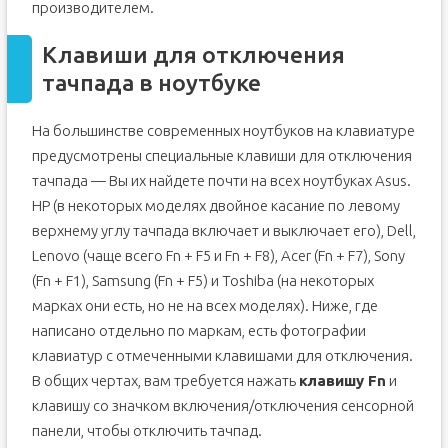
производителем.
Клавиши для отключения
тачпада в ноутбуке
На большинстве современных ноутбуков на клавиатуре
предусмотрены специальные клавиши для отключения
тачпада — Вы их найдете почти на всех ноутбуках Asus.
HP (в некоторых моделях двойное касание по левому
верхнему углу тачпада включает и выключает его), Dell,
Lenovo (чаще всего Fn + F5 и Fn + F8), Acer (Fn + F7), Sony
(Fn + F1), Samsung (Fn + F5) и Toshiba (на некоторых
марках они есть, но не на всех моделях). Ниже, где
написано отдельно по маркам, есть фотографии
клавиатур с отмеченными клавишами для отключения.
В общих чертах, вам требуется нажать
клавишу Fn
и
клавишу со значком включения/отключения сенсорной
панели, чтобы отключить тачпад.