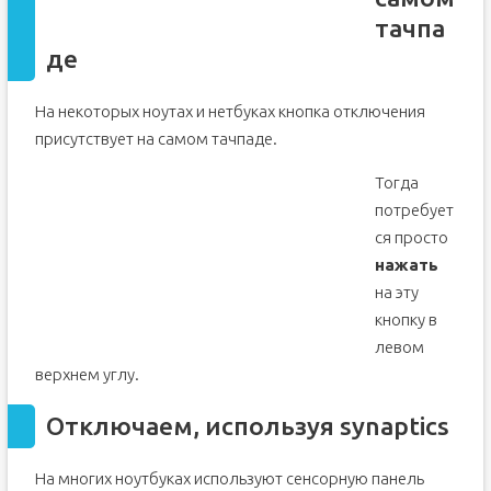
тачпа
де
На некоторых ноутах и нетбуках кнопка отключения
присутствует на самом тачпаде.
Тогда
потребует
ся просто
нажать
на эту
кнопку в
левом
верхнем углу.
Отключаем, используя synaptics
На многих ноутбуках используют сенсорную панель