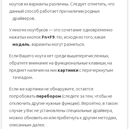
ноутов их варианты различны. Следует отметить, что
данный способ работает при наличии родных
драйверов.
У многих ноутбуков — это сочетание одновременно
нажатых кнопок
Fn+F9
. Но, исходя из того, какая
модель
. варианты могут разниться.
Если Вашего ноута нет среди вышеперечисленных,
обратите внимание на функциональные клавиши, на
предмет наличия на них
картинки
с перечеркнутым
тачпадом.
Если же картинки не обнаружите, остается
попробовать
перебором
(следите за тем, чтобы не
отключить другие нужные функции). Вероятно, в таком
случае у Вас не установлены специальные драйвера,
можно обновить их или прибегнуть к другим методам,
описанным далее.