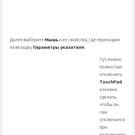
Далее выберите
Мышь
и ее свойства, где переходим
на вкладку
Параметры указателя
.
Тут можно
полностью
отключить
TouchP
a
d
.
а можно
сделать,
чтобы он
сам
отключался
при
подключени