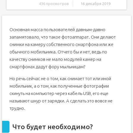
436 просмотров
16 декабря 2019
Что будет необходимо?
Инструкция для чайников что нужно делать
Основная масса пользователей давным-давно
Другой способ скинуть фото с телефона на компьютер
запамятовало, что такое фотоаппарат. Они делают
Как перекинуть фото с телефона на компьютер без
шнура
снимки на камеру собственного смартфона или же
Передаём фото через интернет (социальные сети).
обычного мобильника. Отчего бы и нет, ведь по
Передаём фото через интернет (мобильные
качеству снимков не мало модулей камер на
мессенджеры).
смартфонах дадут фору мыльницам?
Передаём фото через Bluetooth
Передаём фото через карту памяти
Но речь сейчас не о том, как снимает тот или иной
мобильник, а о том, как полученные фотографии
Дополнительные материалы
скинуть на компьютер через кабель USB, его еще
Как перенести фото с телефона на компьютер с
Windows 10
называют шнур от зарядки. А сделать это вовсе не
Часто задаваемые вопросы
трудно.
Средства для создания фото
Способы передачи
Что будет необходимо?
Что потребуется