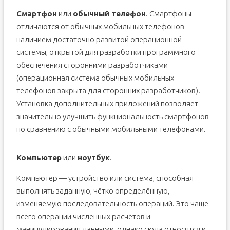
Проводное подключение
Смартфон
или
обычный телефон
. Смартфоны
Без проводов
отличаются от обычных мобильных телефонов
наличием достаточно развитой операционной
Средства для создания фото
системы, открытой для разработки программного
Способы передачи
обеспечения сторонними разработчиками
Что потребуется
(операционная система обычных мобильных
Проводное подключение
телефонов закрыта для сторонних разработчиков).
Без проводов
Установка дополнительных приложений позволяет
значительно улучшить функциональность смартфонов
по сравнению с обычными мобильными телефонами.
Компьютер
или
ноутбук
.
Компьютер — устройство или система, способная
выполнять заданную, чётко определённую,
изменяемую последовательность операций. Это чаще
всего операции численных расчётов и
манипулирования данными, однако сюда относятся и