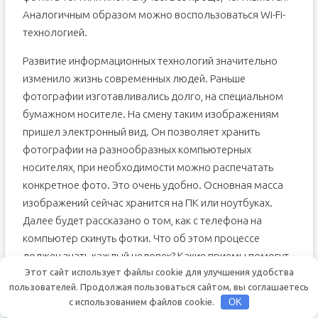
Аналогичным образом можно воспользоваться Wi-Fi-
технологией.
Развитие информационных технологий значительно
изменило жизнь современных людей. Раньше
фотографии изготавливались долго, на специальном
бумажном носителе. На смену таким изображениям
пришел электронный вид. Он позволяет хранить
фотографии на разнообразных компьютерных
носителях, при необходимости можно распечатать
конкретное фото. Это очень удобно. Основная масса
изображений сейчас хранится на ПК или ноутбуках.
Далее будет рассказано о том, как с телефона на
компьютер скинуть фотки. Что об этом процессе
должен знать каждый человек? Какие приемы помогут
Этот сайт использует файлы cookie для улучшения удобства
воплотить задумку в жизнь?
пользователей. Продолжая пользоваться сайтом, вы соглашаетесь
с использованием файлов cookie.
OK
Средства для создания фото