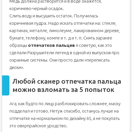
Медь должна растворится и в воде окажется,
коричнево-черный осадок.
Слить воду и высушить остаток. Получилась
коричневая пудра. Надо искать отпечатки на: стекле,
картинах, металле, линолеуме, лакированном дереве,
бумаге, телефону, компе и т. д и т. п. Снять заранее
образцы
отпечатков пальцев
я советую, как это
сделали Разрушители легенд в одной из выпусков про
охранные системы. Они просто дали «переписать
диски».
Любой сканер отпечатка пальца
можно взломать за 5 попыток
Ага, как будто по лицу разблокировать сложнее, маску
подделал и готово. Нетуж спасибо, останусь лучше на
отпечатке на нормальном по дизайну 6S, а не покупать
это оверпрайсное уродство.