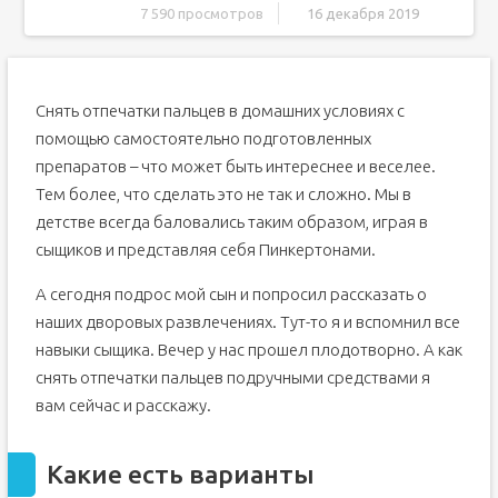
7 590 просмотров
16 декабря 2019
Какие есть варианты
Простой карандаш
Снять отпечатки пальцев в домашних условиях с
Медь и блок питания
помощью самостоятельно подготовленных
Использование скотча
препаратов – что может быть интереснее и веселее.
Штемпельная краска
Тем более, что сделать это не так и сложно. Мы в
Тальк или иной порошок
детстве всегда баловались таким образом, играя в
Сканер
сыщиков и представляя себя Пинкертонами.
Крем для чистки обуви
А сегодня подрос мой сын и попросил рассказать о
Карандаш и скотч
наших дворовых развлечениях. Тут-то я и вспомнил все
Зажигалка и бумага
навыки сыщика. Вечер у нас прошел плодотворно. А как
Откуда брать следы
снять отпечатки пальцев подручными средствами я
Заключение
вам сейчас и расскажу.
Подделка отпечатков пальцев
КАК СНЯТЬ ОТПЕЧАТКИ ПАЛЬЦЕВ. &#55357;&#56590;
Какие есть варианты
Как сделать отпечаток пальца в домашних условиях для