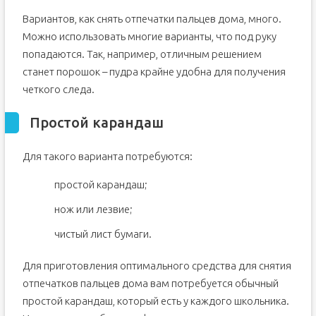
считывателя
Вариантов, как снять отпечатки пальцев дома, много.
Как обмануть сканер отпечатков пальцев? Подробности
Можно использовать многие варианты, что под руку
Искусственные отпечатки пальцев для iPhone 5S
попадаются. Так, например, отличным решением
Как сделать считыватель отпечатков пальцев телефона
более точным
станет порошок – пудра крайне удобна для получения
Как обмануть сенсор отпечатка пальцев
четкого следа.
Как снять отпечатки пальцев у себя дома своими рукми
Простой карандаш
Любой сканер отпечатка пальца можно взломать за 5
попыток
Как снять отпечатки пальцев в домашних условиях
Для такого варианта потребуются:
Невидимый помощник: как криминалисты работают с
отпечатками пальцев
простой карандаш;
Как сделать отпечаток пальца в домашних условиях
нож или лезвие;
Ищем отпечатки пальцев с помощью суперклея
чистый лист бумаги.
Сканер отпечатка пальцев можно обойти с помощью
фотографии руки
Для приготовления оптимального средства для снятия
отпечатков пальцев дома вам потребуется обычный
простой карандаш, который есть у каждого школьника.