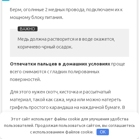
Берм, оголнные 2 медных провода, подключаем их к
мощному блоку питания.
Медь должна растворится и в воде окажется,
коричнево-чрный осадок.
Отпечатки пальцев в домашних условиях
проще
всего снимаются с гладких полированных
поверхностей.
Для этого нужен скотч, кисточка и рассыпчатый
материал, такой как сажа, мука или можно натереть
грифель простого карандаша на наждачной бумаге. В
обычных домашних условиях берте штемпельную
Этот сайт использует файлы cookie для улучшения удобства
краску, мажете ей свои пальцы и потом переносите
пользователей. Продолжая пользоваться сайтом, вы соглашаетесь
отпечатки пальцев на лист белой бумаги. Останется
с использованием файлов cookie.
OK
вам на память. Кстати, так можно снять и отпечаток