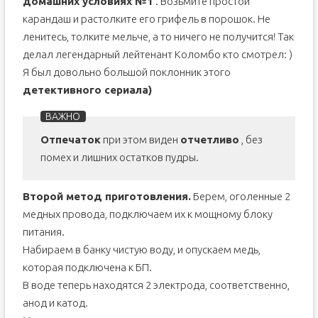
домашних условиях №1
. Возьмите простой
карандаш и растолките его грифель в порошок. Не
ленитесь, толките мельче, а то ничего не получится! Так
делал легендарный лейтенант Коломбо кто смотрел: )
Я был довольно большой поклонник этого
детективного сериала)
Отпечаток
при этом виден
отчетливо
, без
помех и лишних остатков пудры.
Второй метод приготовления.
Берем, оголенные 2
медных провода, подключаем их к мощному блоку
питания.
Набираем в банку чистую воду, и опускаем медь,
которая подключена к БП.
В воде теперь находятся 2 электрода, соответственно,
анод и катод.