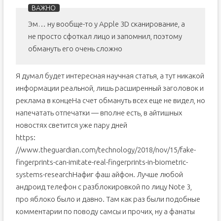
Эм… ну вообще-то у Apple 3D сканирование, а
не просто сфоткал лицо и запомнил, поэтому
обмануть его очень сложно
Я думал будет интересная научная статья, а тут никакой
информации реальной, лишь расширенный заголовок и
реклама в концеНа счет обмануть всех еще не видел, но
напечатать отпечатки — вполне есть, в айтишных
новостях светится уже пару дней
https:
//www.theguardian.com/technology/2018/nov/15/fake-
fingerprints-can-imitate-real-fingerprints-in-biometric-
systems-researchНафиг фаш айфон. Лучше любой
андроид телефон с разблокировкой по лицу Note 3,
про яблоко было и давно. Там как раз были подобные
комментарии по поводу самсы и прочих, ну а фанаты