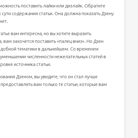
зможность поставить лайки или дизлайк. Обратите
к сути содержания статьи. Она должна показать Дзену
нет.
атье вам интересна, но вы хотите выразить
 вам захочется поставить «палец вниз». Но Дзен
подобной тематики в дальнейшем. Со временем
 уменьшении численности нежелательных статей в
ровке источника статьи.
вания Дзеном, вы увидите, что он стал лучше
предоставлять вам только те статьи, которые вам