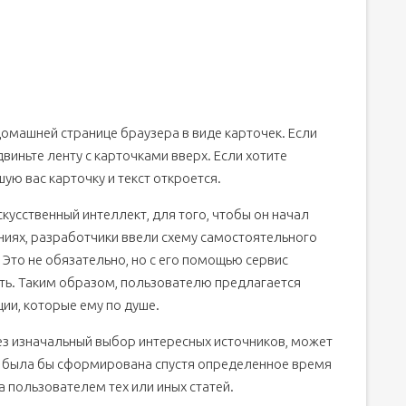
омашней странице браузера в виде карточек. Если
иньте ленту с карточками вверх. Если хотите
ую вас карточку и текст откроется.
кусственный интеллект, для того, чтобы он начал
ниях, разработчики ввели схему самостоятельного
Это не обязательно, но с его помощью сервис
ать. Таким образом, пользователю предлагается
ии, которые ему по душе.
рез изначальный выбор интересных источников, может
ая была бы сформирована спустя определенное время
 пользователем тех или иных статей.