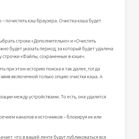
 – почистить кэш браузера. Очистка кэша будет
выбрать строки «Дополнительно» и «Очистить
жно будет указать период, за который будет удалена
у строчки «Файлы, сохраненные в кэше».
ить при этом историю поиска и так далее, тогда
ставив включенной только опцию очистки кэша. А
изации между устройствами. То есть, она удалится
речнем каналов и источников – блокируя их или
ачает, что в вашей ленте будут публиковаться все