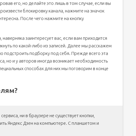
овав его, но делайте это лишь в том случае, если вы
роизвести блокировку канала, нажмите на значок
нтересна. После чего нажмите на кнопку
, наверняка заинтересует вас, если вам приходится
кнуть по какой-либо из записей. Далее мы расскажем
о подстроить подборку под себя. Прежде всего эта
а, но и у авторов иногда возникает необходимость
пециальных способах для них мы поговорим в конце
елям?
 сервиса, ни в браузере не существует кнопки,
ть Яндекс Дзен на компьютере. С планшетом и