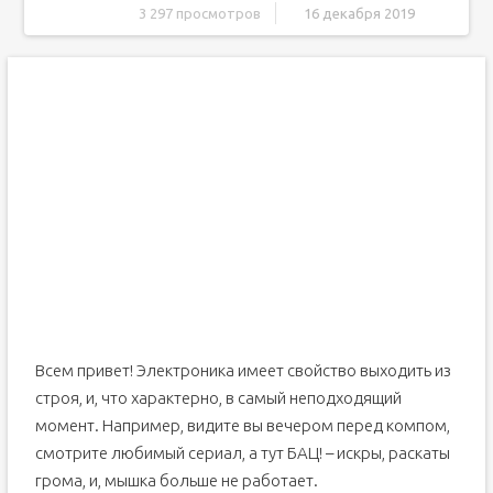
3 297 просмотров
16 декабря 2019
Как использовать ПК если нет мышки
Быстрые команды
Управление компьютером при помощи клавиатуры
Горячие клавиши
Назначение ярлыкам горячих клавиш
Как управлять ноутбуком без помощи мышки
Содержание:
Как сделать работу с ноутбуком удобной
Кнопка Fn
Тачпад
Горячие клавиши
Всем привет! Электроника имеет свойство выходить из
Выводы
строя, и, что характерно, в самый неподходящий
момент. Например, видите вы вечером перед компом,
смотрите любимый сериал, а тут БАЦ! – искры, раскаты
грома, и, мышка больше не работает.