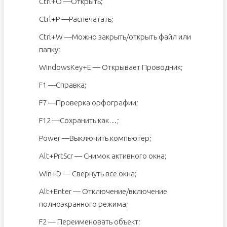
Ctrl+O —Открыть;
Ctrl+P —Распечатать;
Ctrl+W —Можно закрыть/открыть файл или
папку;
WindowsKey+E — Открывает Проводник;
F1 —Справка;
F7 —Проверка орфографии;
F12 —Сохранить как…;
Power —Выключить компьютер;
Alt+PrtScr — Снимок активного окна;
Win+D — Свернуть все окна;
Alt+Enter — Отключение/включение
полноэкранного режима;
F2 — Переименовать объект;