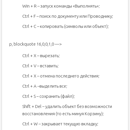
Win + R – запуск команды «Выполнять»;
Ctrl + F – поиск по документу или Проводнику;
Ctrl + C – копировать (символы или объект);
p, blockquote 16,0,0,1,0 —>
Ctrl + X – вырезать;
Ctrl + V – вставить;
Ctrl + X – отмена последнего действия;
Ctrl + A –выделить все;
Ctrl + S – сохранить (файл);
Shift + Del – удалить объект без возможности
восстановления (то есть минуя Корзину);
Ctrl + W – закрывает текущую вкладку;