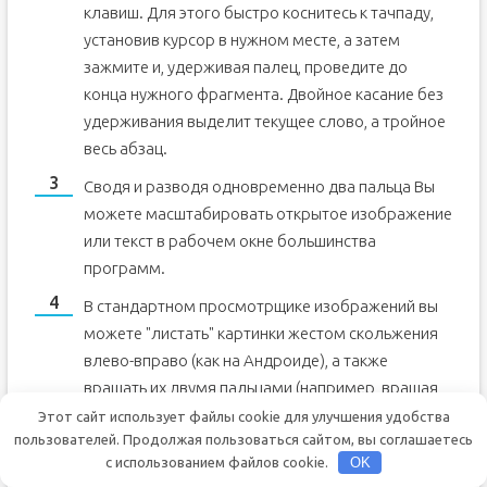
клавиш. Для этого быстро коснитесь к тачпаду,
установив курсор в нужном месте, а затем
зажмите и, удерживая палец, проведите до
конца нужного фрагмента. Двойное касание без
удерживания выделит текущее слово, а тройное
весь абзац.
Сводя и разводя одновременно два пальца Вы
можете масштабировать открытое изображение
или текст в рабочем окне большинства
программ.
В стандартном просмотрщике изображений вы
можете "листать" картинки жестом скольжения
влево-вправо (как на Андроиде), а также
вращать их двумя пальцами (например, вращая
указательный палец вокруг большого, который в
Этот сайт использует файлы cookie для улучшения удобства
пользователей. Продолжая пользоваться сайтом, вы соглашаетесь
это время находится в одной точке).
с использованием файлов cookie.
OK