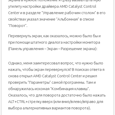
утилиту настройки драйвера AMD Catalyst Control
Center и в разделе "Управление рабочим столом" в его
свойствах указал значение "Альбомная" в списке
"Поворот".
Перевернуть экран, как оказалось, можно было бы и
при помощи штатного диалога настройки монитора
(Панель управления – Экран – Разрешение экрана):
Однако, меня заинтересовал вопрос, что нужно было
нажать, чтобы экран перевернулся? В поисках ответа я
снова открыл AMD Catalyst Control Center и решил
проверить "Параметры" самой программы. Там и
обнаружилась искомая "Комбинация клавиш".
Оказалось, что для поворота достаточно было нажать
ALT+CTRL+стрелку вверх (или вниз/влево/вправо для
выбора альтернативных вариантов поворота).