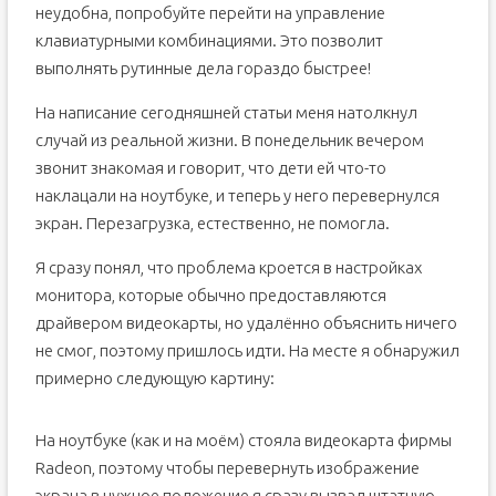
неудобна, попробуйте перейти на управление
клавиатурными комбинациями. Это позволит
выполнять рутинные дела гораздо быстрее!
На написание сегодняшней статьи меня натолкнул
случай из реальной жизни. В понедельник вечером
звонит знакомая и говорит, что дети ей что-то
наклацали на ноутбуке, и теперь у него перевернулся
экран. Перезагрузка, естественно, не помогла.
Я сразу понял, что проблема кроется в настройках
монитора, которые обычно предоставляются
драйвером видеокарты, но удалённо объяснить ничего
не смог, поэтому пришлось идти. На месте я обнаружил
примерно следующую картину:
На ноутбуке (как и на моём) стояла видеокарта фирмы
Radeon, поэтому чтобы перевернуть изображение
экрана в нужное положение я сразу вызвал штатную