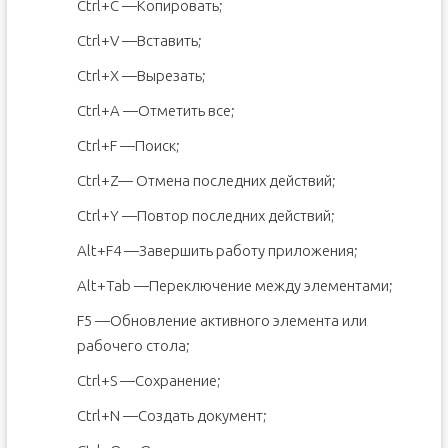
Ctrl+C —Копировать;
Ctrl+V —Вставить;
Ctrl+X —Вырезать;
Ctrl+A —Отметить все;
Ctrl+F —Поиск;
Ctrl+Z— Отмена последних действий;
Ctrl+Y —Повтор последних действий;
Alt+F4 —Завершить работу приложения;
Alt+Tab —Переключение между элементами;
F5 —Обновление активного элемента или
рабочего стола;
Ctrl+S —Сохранение;
Ctrl+N —Создать документ;