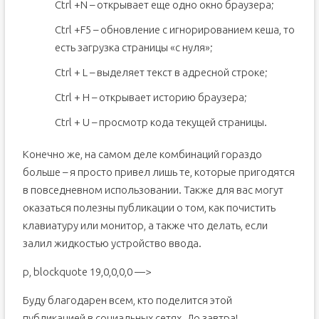
Ctrl +N – открывает еще одно окно браузера;
Ctrl +F5 – обновление с игнорированием кеша, то
есть загрузка страницы «с нуля»;
Ctrl + L – выделяет текст в адресной строке;
Ctrl + H – открывает историю браузера;
Ctrl + U – просмотр кода текущей страницы.
Конечно же, на самом деле комбинаций гораздо
больше – я просто привел лишь те, которые пригодятся
в повседневном использовании. Также для вас могут
оказаться полезны публикации о том, как почистить
клавиатуру или монитор, а также что делать, если
залил жидкостью устройство ввода.
p, blockquote 19,0,0,0,0 —>
Буду благодарен всем, кто поделится этой
публикацией в социальных сетях. До завтра!