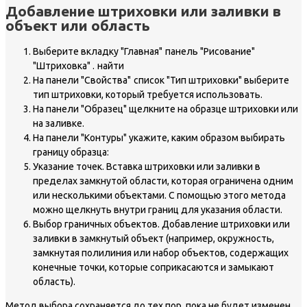
Добавление штриховки или заливки в
объект или область
Выберите вкладку "Главная"
панель "Рисование"
"Штриховка" .
найти
На панели "Свойства"
список "Тип штриховки" выберите
тип штриховки, который требуется использовать.
На панели "Образец" щелкните на образце штриховки или
на заливке.
На панели "Контуры" укажите, каким образом выбирать
границу образца:
Указание точек. Вставка штриховки или заливки в
пределах замкнутой области, которая ограничена одним
или несколькими объектами. С помощью этого метода
можно щелкнуть внутри границ для указания области.
Выбор граничных объектов. Добавление штриховки или
заливки в замкнутый объект (например, окружность,
замкнутая полилиния или набор объектов, содержащих
конечные точки, которые соприкасаются и замыкают
область).
Метод выбора сохраняется до тех пор, пока не будет изменен.