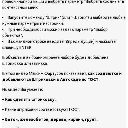
правой кнопкой мыши и выбрать параметр "Выбрать сходные" в
контекстном меню.
Запустите команду "Штрих" (или "-Штрих") и выберите любые
нужные параметры и настройки.
При необходимости можно задать параметр "Выбор
объектов".
В командной строке введите п(предыдущий) и нажмите
клавишу ENTER.
В объекты в выбранном ранее наборе будет добавлена
штриховка или заливка.
В этом видео Максим Фартусов показывает, к
ак создаются и
добавляются Штриховки в Автокаде по ГОСТ.
Из видео Вы узнаете:
– Как сделать штриховку;
– Какие штриховки соответствуют ГОСТ;
– Бетон, железобетон, дерево, кирпич, грунт;