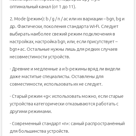
оптимальный канал (от 1 до 11).
2. Mode (режим): b / g / n / ac или их вариации – bgn, bg и
др. Фактически, поколения стандарта Wi-Fi. Следует
выбирать наиболее свежий режим подключения в
настройках, настройка bgn, или, если присутствует –
bgn+ac. Остальные нужны лишь для редких случаев
несовместимости устройств.
· Древние и медленные a и b-режимы вряд ли видели
даже маститые специалисты. Оставлены для
совместимости, использовать их не следует.
· Старый режим «g»: использовать можно, если старые
устройства категорически отказываются работать с
другими режимами.
· Современный стандарт «n»: самый распространённый
для большинства устройств.