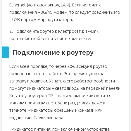
Ethernet («оптоволокно», LAN). Если источник
Что делать, если отсутствует подключение к интернету?
подключения – 3G/4G модем, то следует соединить его
Как обновить прошивку на роутер?
с USB-портом маршрутизатора.
Заключение
2. Подключить роутер к электросети: TP-Link
поставляет кабель питания в комплекте.
Подключение к роутеру
Если всё в порядке, то через 20-60 секунд роутер
полностью готов к работе. Это время нужно на
загрузку прошивки. Узнать о его работоспособности
помогут индикаторы – светодиоды на передней панели.
Кстати, у роутеров TP Link эти «лампочки» светятся
мягким приятным светом, не раздражая даже в
темноте. Индикаторы оснащены иконками или
надписями. Слева направо:
· Индикатор питания: при включённом устройстве