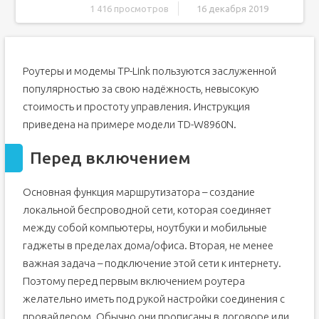
1 416 просмотров
16 декабря 2019
Перед включением
Первое включение беспроводного модема
Роутеры и модемы TP-Link пользуются заслуженной
Подключение к роутеру
популярностью за свою надёжность, невысокую
Соединение ПК с беспроводной сетью
стоимость и простоту управления. Инструкция
Всё о настройках беспроводного роутера
приведена на примере модели TD-W8960N.
Как подключить роутер к интернету
Как настроить беспроводную сеть
Перед включением
Раздел базовых параметров беспроводной сети
Основная функция маршрутизатора – создание
Раздел Security – безопасность и пароль Вай-Фай
локальной беспроводной сети, которая соединяет
Раздел продвинутых настроек (Advanced)
между собой компьютеры, ноутбуки и мобильные
Редко используемые настройки
гаджеты в пределах дома/офиса. Вторая, не менее
Заключение
важная задача – подключение этой сети к интернету.
Цели настройки
Поэтому перед первым включением роутера
Видео по настройке
желательно иметь под рукой настройки соединения с
TP-Link TL-WR841
провайдером. Обычно они прописаны в договоре или