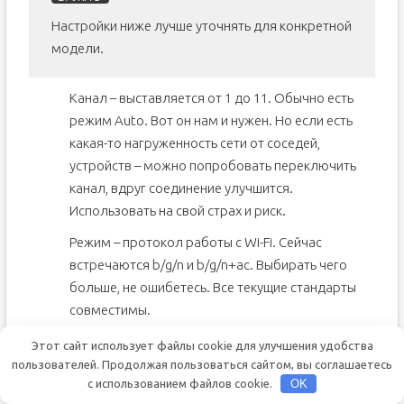
Настройки ниже лучше уточнять для конкретной
модели.
Канал – выставляется от 1 до 11. Обычно есть
режим Auto. Вот он нам и нужен. Но если есть
какая-то нагруженность сети от соседей,
устройств – можно попробовать переключить
канал, вдруг соединение улучшится.
Использовать на свой страх и риск.
Режим – протокол работы с Wi-Fi. Сейчас
встречаются b/g/n и b/g/n+ac. Выбирать чего
больше, не ошибетесь. Все текущие стандарты
совместимы.
Сетевой мост. Многие роутеры позволяют
Этот сайт использует файлы cookie для улучшения удобства
работу в режиме повторителя (или репитера).
пользователей. Продолжая пользоваться сайтом, вы соглашаетесь
с использованием файлов cookie.
OK
Суть сводится к перехвату видимого сигнала, и