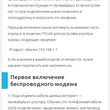
Перед настройкой
в отдельной инструкции от провайдера. Если настроек
нет, то при подключении нужно позвонить в
Установка и включение
техподдержку и попросить эти сведения.
Индикация
Подключение роутера TP-Link
Перед включением нужно взглянуть на нижнюю часть
Авторизация в панели веб-интерфейса
корпуса: в моделях TP-Link для настройки роутера
ADSL, Ethernet, USB
нужны следующие сведения:
Настройка интернета – просто
· IP-адрес: обычно 192.168.1.1
Настройка интернета – сложно
Если значения в вашей модели отличаются, лучше
Настройка Wi-Fi
заранее переписать или запомнить их.
Пароль доступа к панели
Продвинутые настройки маршрутизатора
Первое включение
Прошивка
беспроводного модема
Выводы
Распаковка и установка
1. Подсоединить кабель данных интернет —
Настройка параметров роутера
провайдера к роутеру. Обычно это телефонный кабель
(ADSL-подключение, «выделенная линия»), или провод
Настройка подключения к интернету