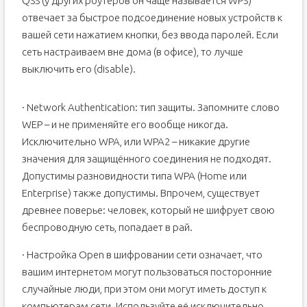
QSS (у других роутеров он чаще называется WPS)
отвечает за быстрое подсоединение новых устройств к
вашей сети нажатием кнопки, без ввода паролей. Если
сеть настраиваем вне дома (в офисе), то лучше
выключить его (disable).
· Network Authentication: тип защиты. Запомните слово
WEP – и не применяйте его вообще никогда.
Исключительно WPA, или WPA2 – никакие другие
значения для защищённого соединения не подходят.
Допустимы разновидности типа WPA (Home или
Enterprise) также допустимы. Впрочем, существует
древнее поверье: человек, который не шифрует свою
беспроводную сеть, попадает в рай.
· Настройка Open в шифровании сети означает, что
вашим интернетом могут пользоваться посторонние
случайные люди, при этом они могут иметь доступ к
компьютерам сети. Используйте её исключительно