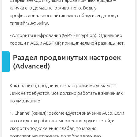
Старый анекдот: лучший пароль компьютерщика –
кличка его домашнего животного. Ведь у
профессионального айтишника собаку всегда зовут
типа sif723@59!kw.
· Алгоритм шифрования (WPA Encryption). Одинаково
хороши и AES, и AES-TKIP, принципиальной разницы нет.
Раздел продвинутых настроек
(Advanced)
Как правило, продвинутые настройки модемам ТП
Линк не требуются. Всё должно работать в значениях
по умолчанию.
1. Channel (канал): рекомендуется значение Auto. Если
по соседству работает множество других сетей, и
скорость подключения слабая, то можно
поэкспериментировать, подобрав вручную