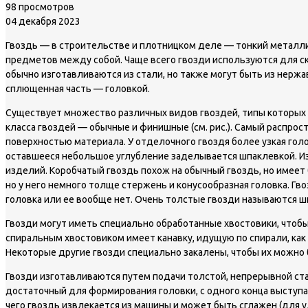
98 просмотров
04 декабря 2023
Гвоздь — в строительстве и плотницком деле — тонкий металли
предметов между собой. Чаще всего гвозди используются для скр
обычно изготавливаются из стали, но также могут быть из нерж
сплющенная часть — головкой.
Существует множество различных видов гвоздей, типы которых 
класса гвоздей — обычные и финишные (см. рис.). Самый распрос
поверхностью материала. У отделочного гвоздя более узкая гол
оставшееся небольшое углубление заделывается шпаклевкой. Из
изделий. Коробчатый гвоздь похож на обычный гвоздь, но имеет 
но у него немного толще стержень и конусообразная головка. Гв
головка или ее вообще нет. Очень толстые гвозди называются ш
Гвозди могут иметь специально обработанные хвостовики, чтобы
спиральным хвостовиком имеет канавку, идущую по спирали, как
Некоторые другие гвозди специально закалены, чтобы их можно 
Гвозди изготавливаются путем подачи толстой, непрерывной ст
достаточный для формирования головки, с одного конца выступа
чего гвоздь извлекается из машины и может быть сглажен (для