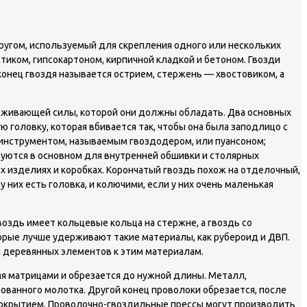
ругом, используемый для скрепления одного или нескольких
тиком, гипсокартоном, кирпичной кладкой и бетоном. Гвозди
конец гвоздя называется острием, стержень — хвостовиком, а
ерживающей силы, которой они должны обладать. Два основных
 головку, которая вбивается так, чтобы она была заподлицо с
 инструментом, называемым гвоздодером, или пуансоном;
зуются в основном для внутренней обшивки и столярных
х изделиях и коробках. Корончатый гвоздь похож на отделочный,
них есть головка, и колючими, если у них очень маленькая
оздь имеет кольцевые кольца на стержне, а гвоздь со
торые лучше удерживают такие материалы, как рубероид и ДВП.
и деревянных элементов к этим материалам.
мя матрицами и обрезается до нужной длины. Металл,
ованного молотка. Другой конец проволоки обрезается, после
 покрытием. Проволочно-гвоздильные прессы могут производить