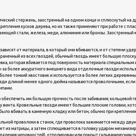
ческий стержень, заостренный на одном конце и сплюснутый на д
епления кусков дерева, но их также применяют при работе с плас
авеющей стали, железа, меди, алюминия или бронзы. Заостренный 
зависят от материала, в который они вбиваются, и от степени уд
траненный из всех гвоздей, обычный гвоздь имеет большую плоскую
овка, которая вбивается под поверхность материала специальным
-за более аккуратного внешнего вида отделочные гвозди исполь
более тонкий хвостовик и используется в более легких деревянны
озди длиной менее одного дюйма называются проволочными, если у 
ипами.
 обеспечить им большую прочность после забивания; кольцевой гв
 у винта. Кровельные гвозди имеют большие плоские головки, ко
было вбивать в каменную кладку или бетон, обычно при креплени
альной проволоки в станок, где проволока зажимается между дву
ет из матрицы, а затем сплющивается в головку ударом механизир
 удаления неровностей), отполирован или покрыт гальваническим