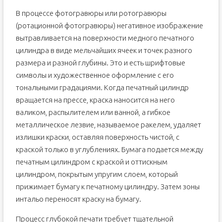
В процессе фотогравюры или ротогравюры
(ротационной фотогравюры) негативное изображение
вытравливается на поверхности медного печатного
цилиндра в виде мельчайших ячеек и точек разного
размера и разной глубины. Это и есть шрифтовые
символы и художественное оформление с его
тональными градациями. Когда печатный цилиндр
вращается на прессе, краска наносится на него
валиком, распылителем или ванной, а гибкое
металлическое лезвие, называемое ракелем, удаляет
излишки краски, оставляя поверхность чистой, с
краской только в углублениях. Бумага подается между
печатным цилиндром с краской и оттискным
цилиндром, покрытым упругим слоем, который
прижимает бумагу к печатному цилиндру. Затем зоны
интальо переносят краску на бумагу.
Процесс глубокой печати требует тщательной