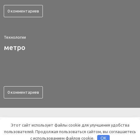
0 комментариев
Технологии
метро
0 комментариев
ВСЕ ОБ ЭЛЕКТРОНИКЕ
Этот сайт использует файлы cookie для улучшения удобства
пользователей. Продолжая пользоваться сайтом, вы соглашаетесь
© 2019 | All rights reserved.
с использованием файлов cookie.
OK