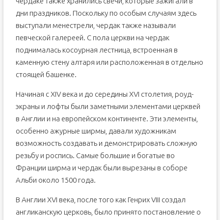
чердаке также хранились свечи, которые зажигали в
дни праздников. Поскольку по особым случаям здесь
выступали менестрели, чердак также называли
певческой галереей. С пола церкви на чердак
поднималась косоурная лестница, встроенная в
каменную стену алтаря или расположенная в отдельно
стоящей башенке.
Начиная с XIV века и до середины XVI столетия, роуд-
экраны и лофты были заметными элементами церквей
в Англии и на европейском континенте. Эти элементы,
особенно ажурные ширмы, давали художникам
возможность создавать и демонстрировать сложную
резьбу и роспись. Самые большие и богатые во
Франции ширма и чердак были вырезаны в соборе
Альби около 1500 года.
В Англии XVI века, после того как Генрих VIII создал
англиканскую церковь, было принято постановление о