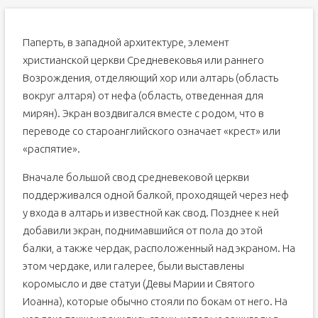
Паперть, в западной архитектуре, элемент
христианской церкви Средневековья или раннего
Возрождения, отделяющий хор или алтарь (область
вокруг алтаря) от нефа (область, отведенная для
мирян). Экран воздвигался вместе с родом, что в
переводе со староанглийского означает «крест» или
«распятие».
Вначале большой свод средневековой церкви
поддерживался одной балкой, проходящей через неф
у входа в алтарь и известной как свод. Позднее к ней
добавили экран, поднимавшийся от пола до этой
балки, а также чердак, расположенный над экраном. На
этом чердаке, или галерее, были выставлены
коромысло и две статуи (Девы Марии и Святого
Иоанна), которые обычно стояли по бокам от него. На