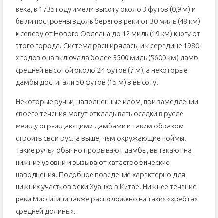
века, в 1735 году имели высоту около 3 футов (0,9 м) и
были построены вдоль берегов реки от 30 миль (48 км)
к северу от Нового Орлеана до 12 миль (19 км) к югу от
этого города. Система расширялась, и к середине 1980-
х годов она включала более 3500 миль (5600 км) дамб
средней высотой около 24 футов (7 м), а некоторые
дамбы достигали 50 футов (15 м) в высоту.
Некоторые ручьи, наполненные илом, при замедлении
своего течения могут откладывать осадки в русле
между ограждающими дамбами и таким образом
строить свои русла выше, чем окружающие поймы.
Такие ручьи обычно прорывают дамбы, вытекают на
нижние уровни и вызывают катастрофические
наводнения. Подобное поведение характерно для
нижних участков реки Хуанхо в Китае. Нижнее течение
реки Миссисипи также расположено на таких «хребтах
средней долины».