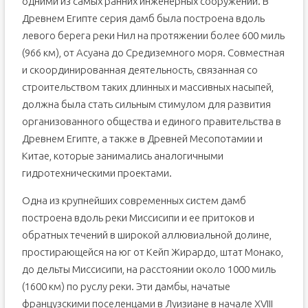
одними из самых ранних инженерных сооружений. В
Древнем Египте серия дамб была построена вдоль
левого берега реки Нил на протяжении более 600 миль
(966 км), от Асуана до Средиземного моря. Совместная
и скоординированная деятельность, связанная со
строительством таких длинных и массивных насыпей,
должна была стать сильным стимулом для развития
организованного общества и единого правительства в
Древнем Египте, а также в Древней Месопотамии и
Китае, которые занимались аналогичными
гидротехническими проектами.
Одна из крупнейших современных систем дамб
построена вдоль реки Миссисипи и ее притоков и
обратных течений в широкой аллювиальной долине,
простирающейся на юг от Кейп Жирардо, штат Монако,
до дельты Миссисипи, на расстоянии около 1000 миль
(1600 км) по руслу реки. Эти дамбы, начатые
французскими поселенцами в Луизиане в начале XVIII