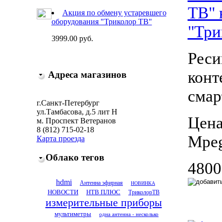
ТВ" 
Акция по обмену устаревшего
оборудования "Триколор ТВ"
"Три
3999.00 руб.
Реси
конт
Адреса магазинов
смар
г.Санкт-Петербург
ул.Тамбасова, д.5 лит Н
Цена
м. Проспект Ветеранов
8 (812) 715-02-18
Mpeg
Карта проезда
Облако тегов
4800
hdmi
Антенна эфирная
НОВИНКА
НТВ ПЛЮС
НОВОСТИ
ТриколорТВ
измерительные приборы
мультиметры
одна антенна - несколько