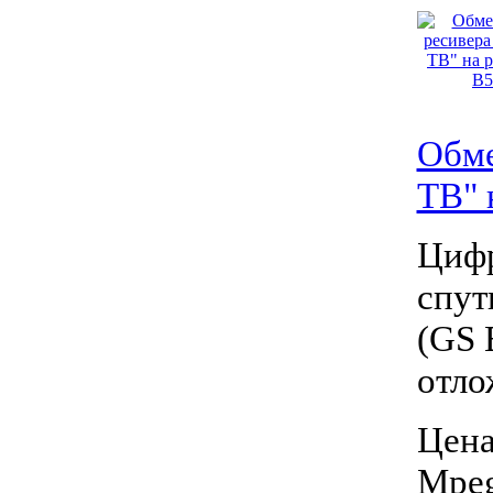
Обме
ТВ" 
Циф
спут
(GS 
отло
Цена
Mpeg