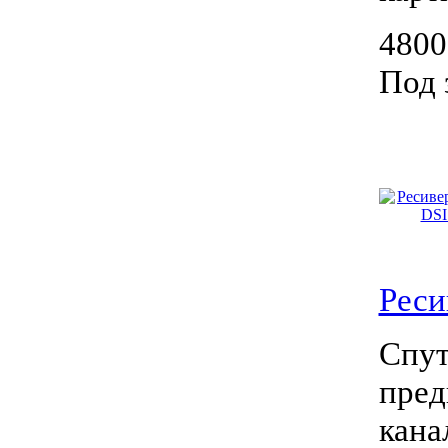
4800
Под 
Реси
Спут
пред
кана