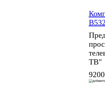
Комп
B53
Пред
прос
теле
ТВ"
9200