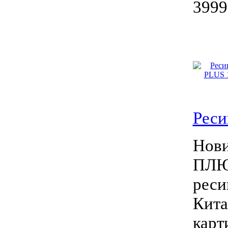
3999
Реси
Нови
ПЛЮ
рес
Кита
карт