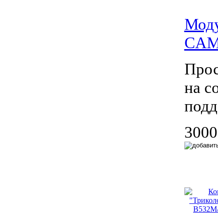
Моду
CAM
Прос
на с
подд
3000