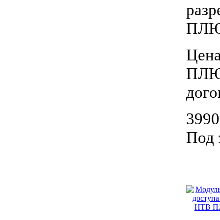
разр
ПЛЮ
Цена
ПЛЮС
дого
3990
Под 