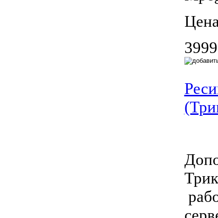
Цена
3999
Реси
(Три
Допо
Трик
рабо
серв