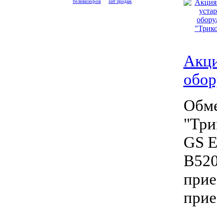
телевизоров
хит продаж
Акци
обор
Обме
"Три
GS Е
B520
прие
прие