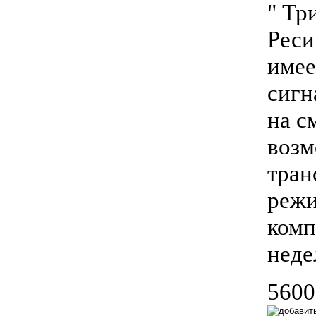
" Тр
Реси
имее
сигн
на с
возм
тран
режи
комп
неде
5600