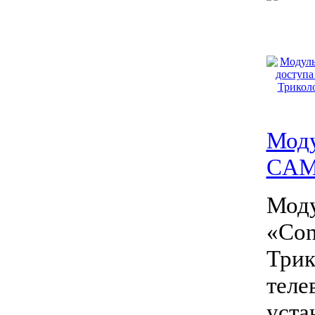
Моду
CAM
Моду
«Con
Трик
теле
уста