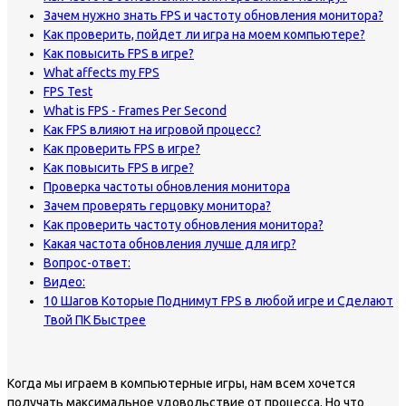
Зачем нужно знать FPS и частоту обновления монитора?
Как проверить, пойдет ли игра на моем компьютере?
Как повысить FPS в игре?
What affects my FPS
FPS Test
What is FPS - Frames Per Second
Как FPS влияют на игровой процесс?
Как проверить FPS в игре?
Как повысить FPS в игре?
Проверка частоты обновления монитора
Зачем проверять герцовку монитора?
Как проверить частоту обновления монитора?
Какая частота обновления лучше для игр?
Вопрос-ответ:
Видео:
10 Шагов Которые Поднимут FPS в любой игре и Сделают
Твой ПК Быстрее
Когда мы играем в компьютерные игры, нам всем хочется
получать максимальное удовольствие от процесса. Но что