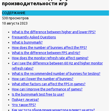
производительности игр
СОДЕРЖАНИЕ
530 просмотров
10 августа 2023
What is the difference between higher and lower FPS?
Frequently Asked Questions
What is bunnymark?
How does the number of bunnies affect the FPS?
What is the difference between FPS and Hz?
How does the monitor refresh rate affect gaming?
Can I see the difference between 60 Hz and higher monitor
refresh rates?
What is the recommended number of bunnies for testing?
How can I lower the number of bunnies?
What other factors can affect the FPS in games?
How can I improve the performance of games?
Is the bunnymark test free to use?
Пойдет ли игра?
Что такое FPS?
Как частота обновления монитора влияет на игру?