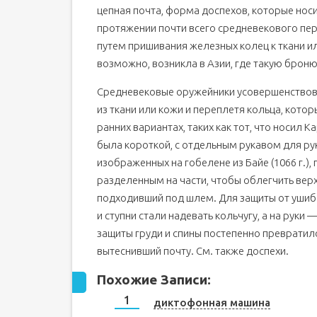
цепная почта, форма доспехов, которые нос
протяжении почти всего средневекового пер
путем пришивания железных колец к ткани ил
возможно, возникла в Азии, где такую брон
Средневековые оружейники усовершенствов
из ткани или кожи и переплетя кольца, кото
ранних вариантах, таких как тот, что носил К
была короткой, с отдельным рукавом для ру
изображенных на гобелене из Байе (1066 г.)
разделенным на части, чтобы облегчить вер
подходивший под шлем. Для защиты от ушибо
и ступни стали надевать кольчугу, а на руки
защиты груди и спины постепенно превратило
вытеснивший почту. См. также доспехи.
Похожие Записи:
диктофонная машина