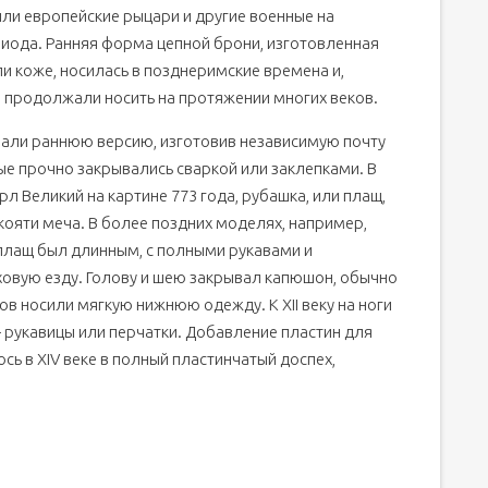
или европейские рыцари и другие военные на
иода. Ранняя форма цепной брони, изготовленная
и коже, носилась в позднеримские времена и,
ю продолжали носить на протяжении многих веков.
али раннюю версию, изготовив независимую почту
рые прочно закрывались сваркой или заклепками. В
арл Великий на картине 773 года, рубашка, или плащ,
кояти меча. В более поздних моделях, например,
, плащ был длинным, с полными рукавами и
ховую езду. Голову и шею закрывал капюшон, обычно
в носили мягкую нижнюю одежду. К XII веку на ноги
 — рукавицы или перчатки. Добавление пластин для
сь в XIV веке в полный пластинчатый доспех,