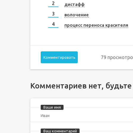
дистафф
волочение
процесс переноса красителя
79 просмотро
Комментировать
Комментариев нет, будьте
Ваше имя
Ваш комментарий