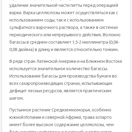
удаление значительной части питты перед операцией
варки. Варка целлюлозы может осуществляться как с
использованием соды, так и с использованием
сульфатного варочного раствора, а также в системах
периодического или непрерывного действия. Волокно
багассы в среднем составляет 1,5-2 миллиметра (0,06-
0,08 дюйма) в длину и является относительно тонким.
В ряде стран Латинской Америки и на Ближнем Востоке
используется значительное количество багассы.
Использование багассы для производства бумаги во
всех сахаропроизводящих странах, испытывающих
дефицит лесных ресурсов, является практическим
шагом.
Пустынное растение Средиземноморья, особенно
южной Испании и северной Африки, трава эспарто
имеет более высокое содержание целлюлозы, чем
большинство недревесных растений, и отличается