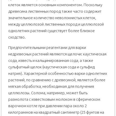
клеток является основным компонентом. Поскольку
древесина лиственных пород также часто содержит
значительное количество неволокнистых клеток,
между целлюлозой лиственных пород и целлюлозой
однолетних растений существует более близкое
сходство.
Предпочтительными реагентами для варки
недревесных растений являются щелочи: каустическая
сода, известь и кальцинированная сода, а также
сульфатный щелок (каустическая сода и сульфид
натрия). Характерной особенностью варки однолетних
растений, по сравнению с древесиной, является более
мягкая обработка, необходимая для получения
целлюлозы. Солома, например, может быть
размолота с известковым молоком в сферическом
варочном котле при давлении пара около 2
килограммов на квадратный сантиметр (25 фунтов на