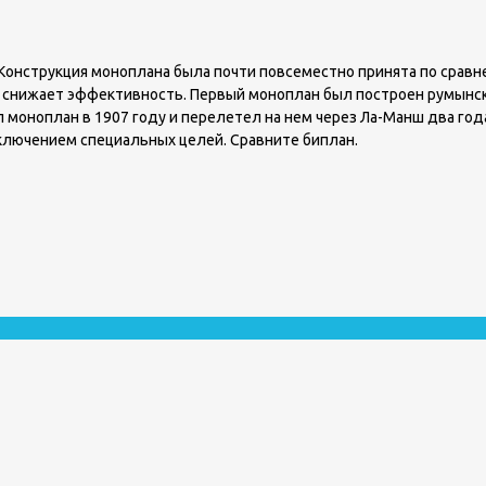
 Конструкция моноплана была почти повсеместно принята по срав
нижает эффективность. Первый моноплан был построен румынски
ил моноплан в 1907 году и перелетел на нем через Ла-Манш два го
сключением специальных целей. Сравните биплан.