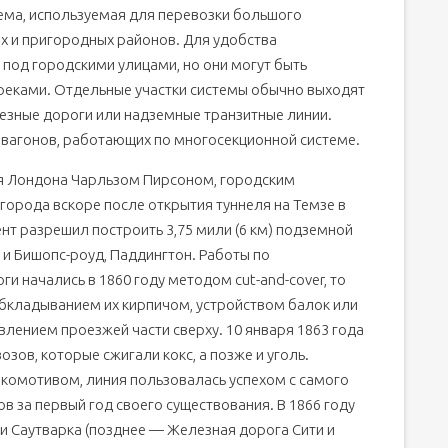
ма, используемая для перевозки большого
х и пригородных районов. Для удобства
под городскими улицами, но они могут быть
 реками. Отдельные участки системы обычно выходят
езные дороги или надземные транзитные линии.
 вагонов, работающих по многосекционной системе.
я Лондона Чарльзом Пирсоном, городским
города вскоре после открытия туннеля на Темзе в
нт разрешил построить 3,75 мили (6 км) подземной
и Бишопс-роуд, Паддингтон. Работы по
 начались в 1860 году методом cut-and-cover, то
обкладыванием их кирпичом, устройством балок или
влением проезжей части сверху. 10 января 1863 года
зов, которые сжигали кокс, а позже и уголь.
комотивом, линия пользовалась успехом с самого
в за первый год своего существования. В 1866 году
и Саутварка (позднее — Железная дорога Сити и