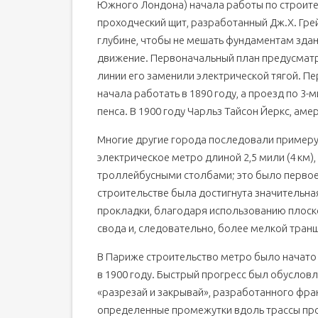
Южного Лондона) начала работы по строител
проходческий щит, разработанный Дж.Х. Гр
глубине, чтобы не мешать фундаментам здан
движение. Первоначальный план предусматр
линии его заменили электрической тягой. П
начала работать в 1890 году, а проезд по 3-
пенса. В 1900 году Чарльз Тайсон Йеркс, ам
Многие другие города последовали примеру 
электрическое метро длиной 2,5 мили (4 км)
троллейбусными столбами; это было первое
строительстве была достигнута значительн
прокладки, благодаря использованию плоск
свода и, следовательно, более мелкой тран
В Париже строительство метро было начато в
в 1900 году. Быстрый прогресс был обусло
«разрезай и закрывай», разработанного фр
определенные промежутки вдоль трассы про