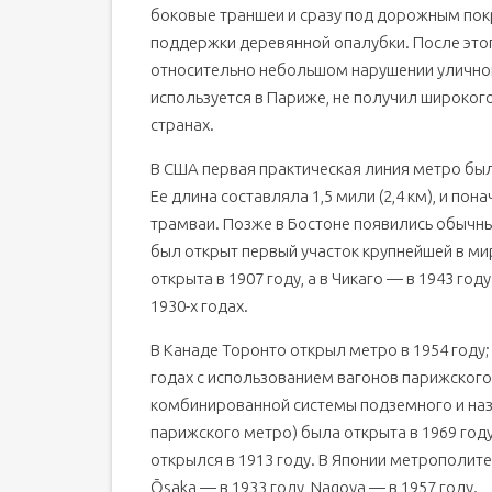
боковые траншеи и сразу под дорожным по
поддержки деревянной опалубки. После это
относительно небольшом нарушении уличного
используется в Париже, не получил широког
странах.
В США первая практическая линия метро была
Ее длина составляла 1,5 мили (2,4 км), и по
трамваи. Позже в Бостоне появились обычны
был открыт первый участок крупнейшей в м
открыта в 1907 году, а в Чикаго — в 1943 го
1930-х годах.
В Канаде Торонто открыл метро в 1954 году;
годах с использованием вагонов парижского
комбинированной системы подземного и наз
парижского метро) была открыта в 1969 го
открылся в 1913 году. В Японии метрополитен
Ōsaka — в 1933 году, Nagoya — в 1957 году.