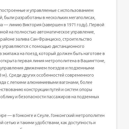
 построенные и управляемые с использованием
, были разработаны в нескольких мегаполисах,
 — линию Виктория (завершен в 1971 году). Первой
нной на полностью автоматическое управление,
 в районе залива Сан-Франциско, строительство
да управляются с помощью дистанционного
а экипажа на поезд, который должен быть наготове в
а открыта первая линия метрополитена в Вашингтоне,
й управления движением поездов и подземными
83 м). Среди других особенностей современного
да с легкими алюминиевыми вагонами, более
нствованию конструкции путей и систем опоры
у облику и безопасности пассажиров на подземных
ире — в Гонконге и Сеуле. Гонконгский метрополитен
й сетью и такими удобствами, как доступность и