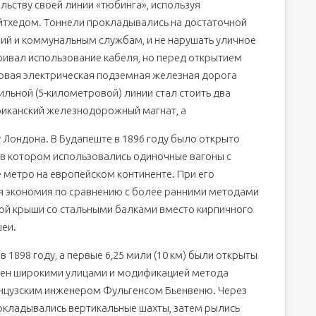
ьству своей линии «тюбинга», используя
ейтхедом. Тоннели прокладывались на достаточной
ий и коммунальным службам, и не нарушать уличное
ивал использование кабеля, но перед открытием
ервая электрическая подземная железная дорога
мильной (5-километровой) линии стал стоить два
ериканский железнодорожный магнат, а
Лондона. В Будапеште в 1896 году было открыто
, в котором использовались одиночные вагоны с
 метро на европейском континенте. При его
ая экономия по сравнению с более ранними методами
ой крыши со стальными балками вместо кирпичного
шеи.
 1898 году, а первые 6,25 мили (10 км) были открыты
влен широкими улицами и модификацией метода
анцузским инженером Фульгенсом Бьенвеню. Через
кладывались вертикальные шахты, затем рылись