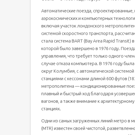
Автоматические поезда, спроектированные,
аэрокосмических и компьютерных технологий
включая участок лондонского метрополитена
системой скоростного транспорта, рассчита
стала система BART (Bay Area Rapid Transit)
которой было завершено в 1976 году. Поез
управления, что требует только одного член
случае отказа компьютера. В 1976 году был
округ Колумбия, с автоматической системо
станциями с кессонами длиной 600 футов (1
метрополитена — кондиционированные поез
плавный и быстрый ход благодаря усоверше
вагонов, а также внимание к архитектурном
станциях.
Одни из самых загруженных линий метро в м
(MTR) известен своей чистотой, разветвленно