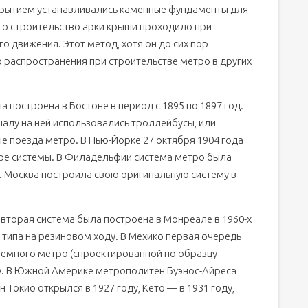
крытием устанавливались каменные фундаменты для
го строительство арки крыши проходило при
 движения. Этот метод, хотя он до сих пор
о распространения при строительстве метро в других
 построена в Бостоне в период с 1895 по 1897 год.
началу на ней использовались троллейбусы, или
е поезда метро. В Нью-Йорке 27 октября 1904 года
ире системы. В Филадельфии система метро была
ду. Москва построила свою оригинальную систему в
 вторая система была построена в Монреале в 1960-х
 типа на резиновом ходу. В Мехико первая очередь
емного метро (спроектированной по образцу
ду. В Южной Америке метрополитен Буэнос-Айреса
 Токио открылся в 1927 году, Кёто — в 1931 году,