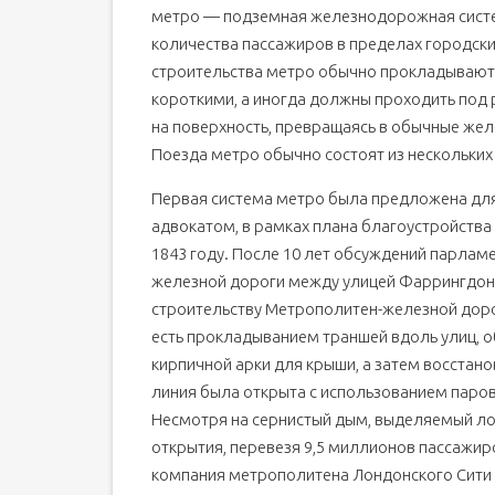
метро — подземная железнодорожная систе
количества пассажиров в пределах городски
строительства метро обычно прокладывают 
короткими, а иногда должны проходить под
на поверхность, превращаясь в обычные жел
Поезда метро обычно состоят из нескольких
Первая система метро была предложена дл
адвокатом, в рамках плана благоустройства 
1843 году. После 10 лет обсуждений парламе
железной дороги между улицей Фаррингдон 
строительству Метрополитен-железной дороги
есть прокладыванием траншей вдоль улиц, 
кирпичной арки для крыши, а затем восстано
линия была открыта с использованием парово
Несмотря на сернистый дым, выделяемый ло
открытия, перевезя 9,5 миллионов пассажиро
компания метрополитена Лондонского Сити 