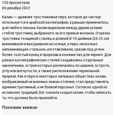
120 просмотров
04 декабря 2023
Калам — древнее тростниковое перо, которое до сих пор
используется в арабской каллиграфии, а раньше применялось
для любого письма. Калам вырезали между двумя узлами
стебля тростника, выбранного за его прямые волокна. Отрезок
тростника толщиной с палец и длиной 8-10 дюймов (20-25 см)
вымачивали и высушивали на солнце, а перо, несколько
напоминающее стальное, изготавливали, срезав под углом
более толстый конец и прорезав в кончике паз для чернил. Для
разных каллиграфических стилей создавались отдельные
наконечники, острия которых различались по ширине, остроте,
углу или вогнутости, а также расположению чернильной
прорези. Как и перо в некоторых западных обществах, калам,
изображаемый на военных знаках отличия, стал представлять
административный, а не боевой персонал. Согласно одной из
исламских традиций, Бог сначала создал калам, чтобы записать
то, что должно было произойти.
Похожие записи: