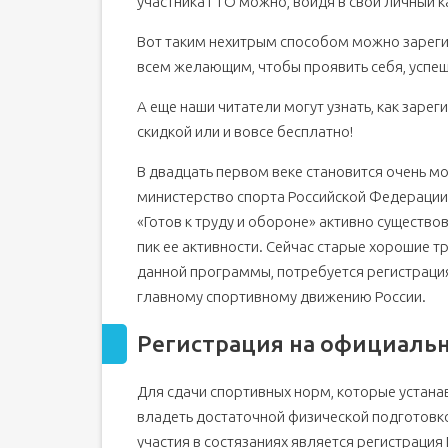
участника ГТО можно, войдя в свой личный к
Вот таким нехитрым способом можно зарегис
всем желающим, чтобы проявить себя, успеш
А еще наши читатели могут узнать, как зарег
скидкой или и вовсе бесплатно!
В двадцать первом веке становится очень м
министерство спорта Российской Федерации
«Готов к труду и обороне» активно существо
пик ее активности. Сейчас старые хорошие 
данной программы, потребуется регистрация
главному спортивному движению России.
Регистрация на официаль
Для сдачи спортивных норм, которые устана
владеть достаточной физической подготовк
участия в состязаниях является регистрация