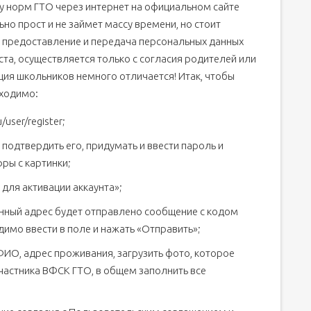
чу норм ГТО через интернет на официальном сайте
ьно прост и не займет массу времени, но стоит
Ф предоставление и передача персональных данных
та, осуществляется только с согласия родителей или
ция школьников немного отличается! Итак, чтобы
бходимо:
/user/register;
 подтвердить его, придумать и ввести пароль и
фры с картинки;
 для активации аккаунта»;
онный адрес будет отправлено сообщение с кодом
имо ввести в поле и нажать «Отправить»;
ФИО, адрес проживания, загрузить фото, которое
частника ВФСК ГТО, в общем заполнить все