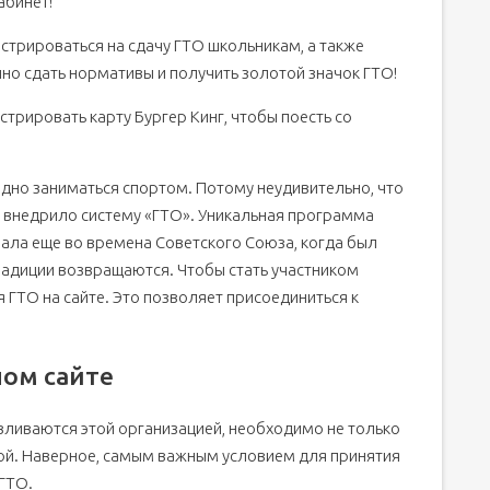
абинет!
трироваться на сдачу ГТО школьникам, а также
но сдать нормативы и получить золотой значок ГТО!
истрировать карту Бургер Кинг, чтобы поесть со
одно заниматься спортом. Потому неудивительно, что
 внедрило систему «ГТО». Уникальная программа
вала еще во времена Советского Союза, когда был
традиции возвращаются. Чтобы стать участником
 ГТО на сайте. Это позволяет присоединиться к
ном сайте
вливаются этой организацией, необходимо не только
ой. Наверное, самым важным условием для принятия
 ГТО.