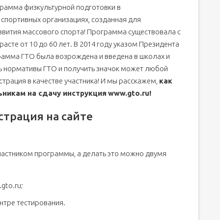
ограмма физкультурной подготовки в
ольников и https://user.gto.ru/user/register
спортивных организациях, созданная для
звития массового спорта! Программа существовала с
расте от 10 до 60 лет. В 2014 году указом Президента
амма ГТО была возрождена и введена в школах и
ать нормативы ГТО и получить значок может любой
трация в качестве участника! И мы расскажем,
к
ак
ьникам на сдачу инструкция
www.gto.ru!
страция на сайте
частником программы, а делать это можно двумя
gto.ru;
нтре тестирования.