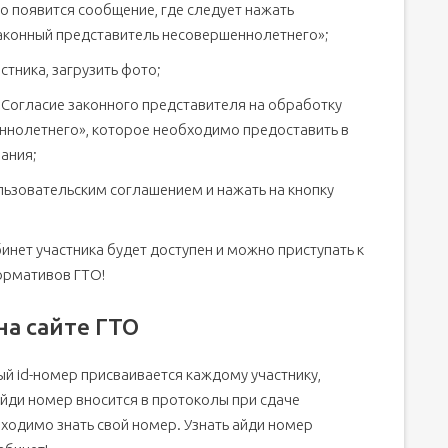
го появится сообщение, где следует нажать
аконный представитель несовершеннолетнего»;
стника, загрузить фото;
«Согласие законного представителя на обработку
ннолетнего», которое необходимо предоставить в
ания;
ьзовательским соглашением и нажать на кнопку
бинет участника будет доступен и можно приступать к
ормативов ГТО!
 на сайте ГТО
ный id-номер присваивается каждому участнику,
йди номер вносится в протоколы при сдаче
бходимо знать свой номер. Узнать айди номер