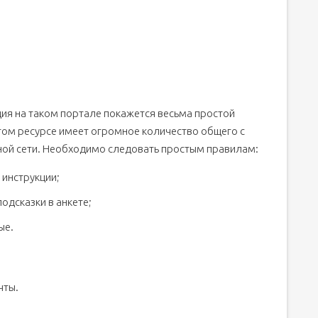
я на таком портале покажется весьма простой
этом ресурсе имеет огромное количество общего с
ной сети. Необходимо следовать простым правилам:
 инструкции;
одсказки в анкете;
ые.
чты.