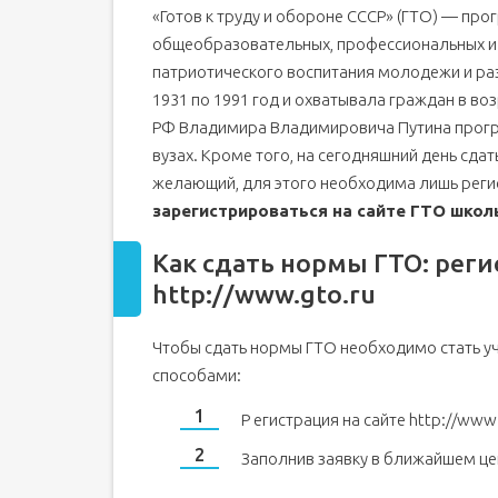
«Готов к труду и обороне СССР» (ГТО) — пр
Как зарегистрироваться на сдачу норм ГТО для шк
общеобразовательных, профессиональных и 
Как узнать id (айди) номер на сайте ГТО
патриотического воспитания молодежи и ра
Регистрация на официальном сайте
1931 по 1991 год и охватывала граждан в воз
Советы по регистрации
РФ Владимира Владимировича Путина прогр
Какие контактные данные нужно указать?
вузах. Кроме того, на сегодняшний день сд
Как получить паспорт участника?
желающий, для этого необходима лишь регис
Завершающий этап регистрации
зарегистрироваться на сайте ГТО школ
Регистрация ребенка школьного возраста
Как сдать нормы ГТО: реги
Получение ID номера
http://www.gto.ru
Подтверждение регистрации по email
Процесс вступления во ВФСК
Чтобы сдать нормы ГТО необходимо стать у
Другие методы вступления во ВФСК
способами:
Регистрация на официальном сайте
Р егистрация на сайте http://www.
Как зарегистрироваться
Нюансы при регистрации
Заполнив заявку в ближайшем це
Что такое ID номер, зачем он нужен