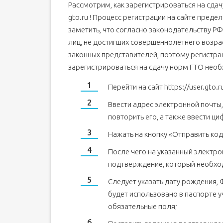
Рассмотрим, как зарегистрироваться на сда
Нормативы ВФСК комплекса ГТО
gto.ru ! Процесс регистрации на сайте предел
Перечень нормативов
заметить, что согласно законодательству Р
Плюсы участника «Готов к труду и обороне»
лиц, не достигших совершеннолетнего возрас
законных представителей, поэтому регистра
зарегистрироваться на сдачу норм ГТО нео
Перейти на сайт https://user.gto.ru
Ввести адрес электронной почты,
повторить его, а также ввести ци
Нажать на кнопку «Отправить код
После чего на указанный электр
подтверждение, который необход
Следует указать дату рождения, 
будет использовано в паспорте у
обязательные поля;