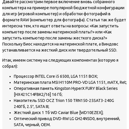
Давайте рассмотрим первое включение вновь собранного
компьютера на примере популярной бюджетной конфигурации
для игр (игровой компьютер) и обработки фотографий в
формате RAW (компьютер для фотографа). Статья так же будет
интересна тем, кто ищет ответы на вопросы: «Как запустить
компьютер после замены материнской платы?» или «Как
запустить компьютер после замены жесткого диска?»
Поскольку Биос находится на материнской плате, а Виндовс
устанавливается на жесткий диск или твердотельный SSD.
Итак, имеем систему на следующих компонентах (которую я
собрал):
Процессор INTEL Core i5 6500, LGA 1151 BOX;
Материнская плата MSI H110M PRO-VD LGA 1151, mATX, Ret;
Оперативная память Kingston HyperX FURY Black Series
[HX421C14FBK2/16] 16 Гб;
Накопитель SSD OCZ Trion 150 TRN150-25SAT3-240G
240Гб, 2.5″, SATA III;
Жесткий диск 1 Тб WD Caviar Blue [WD10EZEX];
Оптический привод DVD-RW LG GH24NSD0, внутренний,
SATA, черный, OEM.