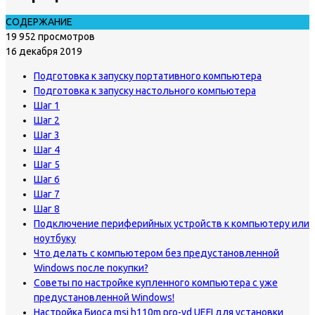
СОДЕРЖАНИЕ
19 952 просмотров
16 декабря 2019
Подготовка к запуску портативного компьютера
Подготовка к запуску настольного компьютера
Шаг 1
Шаг 2
Шаг 3
Шаг 4
Шаг 5
Шаг 6
Шаг 7
Шаг 8
Подключение периферийных устройств к компьютеру или
ноутбуку
Что делать с компьютером без предустановленной
Windows после покупки?
Советы по настройке купленного компьютера с уже
предустановленной Windows!
Настройка Биоса msi h110m pro-vd UEFI для установки