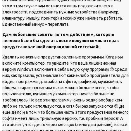
что в этом случае вам останется лишь подключить его к
электросети, подсоединить нужные устройства (например,
клавиатуру, мышку, принтер) и можно уже начинать работать.
Единственный минус – переплата.
Дам небольшие советы по тем действиям, которые
неплохо было бы сделать после покупки компьютера с
предустановленной операционной системой:
Удалить ненужные предустановленные программы
. Когда вы
включите компьютер, то увидите, что ваша лицензионная
версия Windows включает в себя целую кучу программ 🙂 Среди
них, как правило, устанавливают какие-либо проигрыватели для
видео, программы для работы с фото, графикой, музыкой и, в
общем, стараются напихать как можно больше всего, чтобы
пользователю, купившему компьютер, ничего больше не
требовалось. Но все эти программы очень редко вообще кем-
либо не только используются, а хотя бы раз запускаются 🙂 Да
еще дело и в том, что большая часть этого предустановленного
софта имеет лишь триальную версию, т.е. пробный период! А
это значит, что где-то через месяцок (а иногда и раньше), вы всё
равно не сможете им пользоваться и придётся либо покупать,