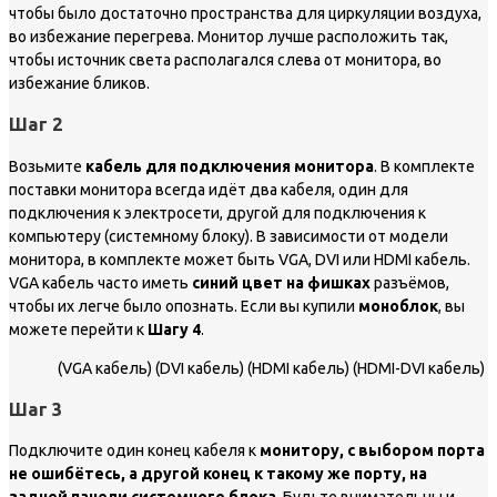
чтобы было достаточно пространства для циркуляции воздуха,
во избежание перегрева. Монитор лучше расположить так,
чтобы источник света располагался слева от монитора, во
избежание бликов.
Шаг 2
Возьмите
кабель для подключения монитора
. В комплекте
поставки монитора всегда идёт два кабеля, один для
подключения к электросети, другой для подключения к
компьютеру (системному блоку). В зависимости от модели
монитора, в комплекте может быть VGA, DVI или HDMI кабель.
VGA кабель часто иметь
синий цвет
на фишках
разъёмов,
чтобы их легче было опознать. Если вы купили
моноблок
, вы
можете перейти к
Шагу 4
.
(VGA кабель)
(DVI кабель)
(HDMI кабель)
(HDMI-DVI кабель)
Шаг 3
Подключите один конец кабеля к
монитору,
с выбором порта
не ошибётесь,
а другой конец к такому же порту, на