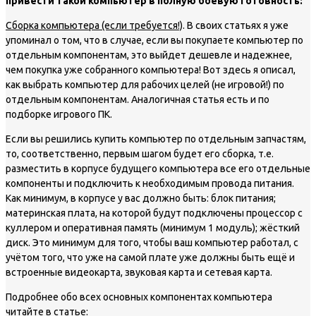
привести такой компьютер в полную боевую готовность:
Сборка компьютера (если требуется!)
. В своих статьях я уже
упоминал о том, что в случае, если вы покупаете компьютер по
отдельным компонентам, это выйдет дешевле и надежнее,
чем покупка уже собранного компьютера! Вот здесь я описал,
как выбрать компьютер для рабочих целей (не игровой!) по
отдельным компонентам. Аналогичная статья есть и по
подборке игрового ПК.
Если вы решились купить компьютер по отдельным запчастям,
то, соответственно, первым шагом будет его сборка, т.е.
разместить в корпусе будущего компьютера все его отдельные
компоненты и подключить к необходимым провода питания.
Как минимум, в корпусе у вас должно быть: блок питания;
материнская плата, на которой будут подключены процессор с
куллером и оперативная память (минимум 1 модуль); жёсткий
диск. Это минимум для того, чтобы ваш компьютер работал, с
учётом того, что уже на самой плате уже должны быть ещё и
встроенные видеокарта, звуковая карта и сетевая карта.
Подробнее обо всех основных компонентах компьютера
читайте в статье: