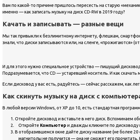
Вам по какой-то причине пришлось пересесть на старую «механик
именно — как записать музыку на диск СD-RW в 2019 году?
Качать и записывать — разные вещи
Мы так привыкли к безлимитному интернету, флешкам, смартфонам
знали, что диски записываются или, на сленге, «прожигаются» (о
И для этого нужно специальное устройство — пишущий дисковод. 
Подразумевается, что CD — устаревший носитель. И как скачать м
Если дисковод у вас есть, радуйтесь — сейчас расскажем, как лег
Как скинуть музыку на диск с компьютера
В любой версии Windows, от XP до 10, есть стандартная программ
Откройте дисковод и вставьте в него диск. Вспоминаем об
Откройте
Компьютер
и дважды кликните по дисководу в 
В отобразившемся окне дайте диску название (не более 20
магнитолы не получится — она не сможет его прочитать