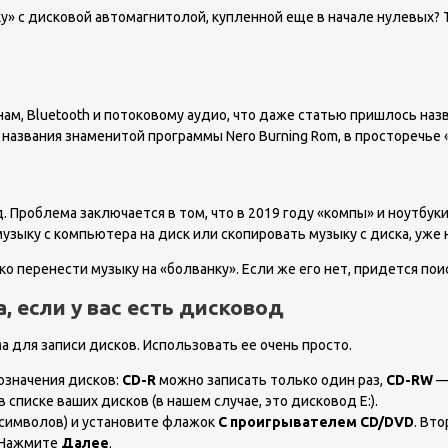
у» с дисковой автомагнитолой, купленной еще в начале нулевых? 
, Bluetooth и потоковому аудио, что даже статью пришлось назват
т названия знаменитой программы Nero Burning Rom, в просторечье 
Проблема заключается в том, что в 2019 году «компы» и ноутбуки
узыку с компьютера на диск или скопировать музыку с диска, уже н
ко перенести музыку на «болванку». Если же его нет, придется пои
, если у вас есть дисковод
а для записи дисков. Использовать ее очень просто.
означения дисков:
CD-R
можно записать только один раз,
CD-RW
— 
списке ваших дисков (в нашем случае, это дисковод E:).
 символов) и установите флажок
С проигрывателем CD/DVD
. Вт
. Нажмите
Далее
.