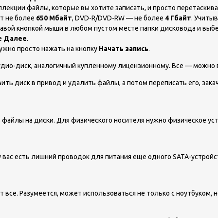
ллекции файлы, которые вы хотите записать, и просто перетаскив
т не более
650 Мбайт
, DVD-R/DVD-RW — не более
4 Гбайт
. Учиты
авой кнопкой мыши в любом пустом месте папки дисковода и выб
е
Далее
.
нужно просто нажать на кнопку
Начать запись
.
дио-диск, аналогичный купленному лицензионному. Все — можно вы
ить диск в привод и удалить файлы, а потом переписать его, зака
ь файлы на диски. Для физического носителя нужно физическое у
 у вас есть лишний проводок для питания еще одного SATA-устрой
 все. Разумеется, может использоваться не только с ноутбуком, но