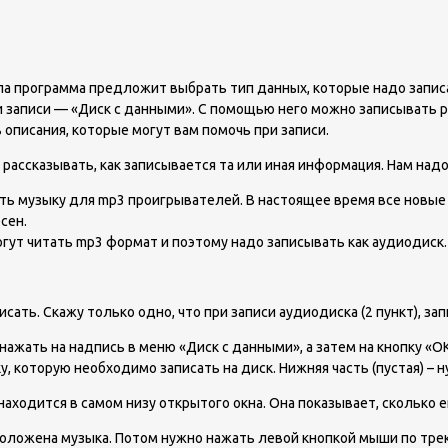
ла программа предложит выбрать тип данных, которые надо записа
 записи — «Диск с данными». С помощью него можно записывать ра
описания, которые могут вам помочь при записи.
у рассказывать, как записывается та или иная информация. Нам надо
ать музыку для mp3 проигрывателей. В настоящее время все новы
сен.
огут читать mp3 формат и поэтому надо записывать как аудиодиск.
сать. Скажу только одно, что при записи аудиодиска (2 пункт), зап
жать на надпись в меню «Диск с данными», а затем на кнопку «ОК»
, которую необходимо записать на диск. Нижняя часть (пустая) – 
аходится в самом низу открытого окна. Она показывает, сколько 
оложена музыка. Потом нужно нажать левой кнопкой мыши по трека