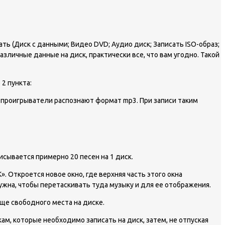
ть (Диск с данными; Видео DVD; Аудио диск; Записать ISO-образ;
зличные данные на диск, практически все, что вам угодно. Такой
 2 пункта:
е проигрыватели распознают формат mp3. При записи таким
исывается примерно 20 песен на 1 диск.
. Откроется новое окно, где верхняя часть этого окна
нужна, чтобы перетаскивать туда музыку и для ее отображения.
еще свободного места на диске.
м, которые необходимо записать на диск, затем, не отпуская