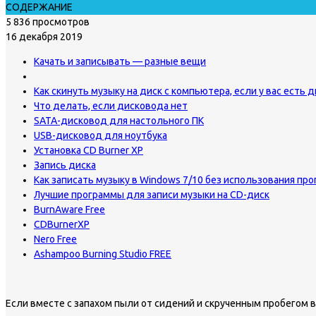
СОДЕРЖАНИЕ
5 836 просмотров
16 декабря 2019
Качать и записывать — разные вещи
Как скинуть музыку на диск с компьютера, если у вас есть 
Что делать, если дисковода нет
SATA-дисковод для настольного ПК
USB-дисковод для ноутбука
Установка CD Burner XP
Запись диска
Как записать музыку в Windows 7/10 без использования пр
Лучшие программы для записи музыки на CD-диск
BurnAware Free
CDBurnerXP
Nero Free
Ashampoo Burning Studio FREE
Если вместе с запахом пыли от сидений и скрученным пробегом в