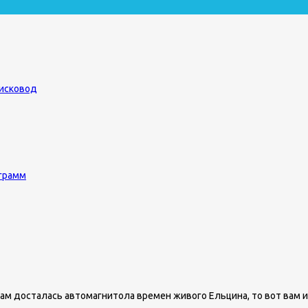
дисковод
ограмм
ам досталась автомагнитола времен живого Ельцина, то вот вам и