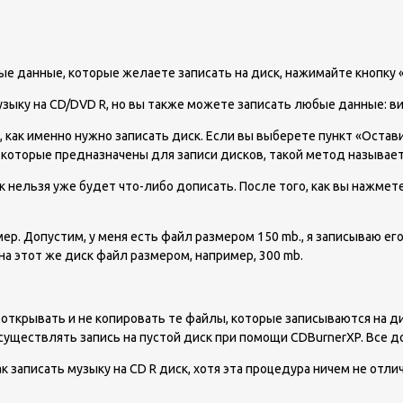
ые данные, которые желаете записать на диск, нажимайте кнопку 
зыку на CD/DVD R, но вы также можете записать любые данные: вид
, как именно нужно записать диск. Если вы выберете пункт «Оста
 которые предназначены для записи дисков, такой метод называет
к нельзя уже будет что-либо дописать. После того, как вы нажмет
р. Допустим, у меня есть файл размером 150 mb., я записываю его 
на этот же диск файл размером, например, 300 mb.
ткрывать и не копировать те файлы, которые записываются на дис
осуществлять запись на пустой диск при помощи CDBurnerXP. Все 
к записать музыку на CD R диск, хотя эта процедура ничем не отли