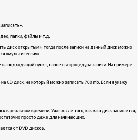
«Записать».
ео, папки, файлы и т.д.
вить диск открытым», тогда после записи на данный диск можно
ся «мультисессия».
е на подходящий пункт, начнется процедура записи. На примере
на CD диск, на который можно записать 700 mb. Если я укажу
к в реальном времени. Уже после того, как ваш диск запишется,
достаточно просто даже для начинающих.
чается от DVD дисков.