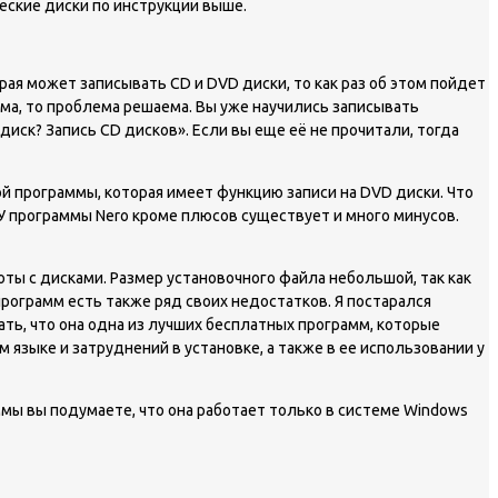
еские диски по инструкции выше.
рая может записывать CD и DVD диски, то как раз об этом пойдет
мма, то проблема решаема. Вы уже научились записывать
иск? Запись CD дисков». Если вы еще её не прочитали, тогда
й программы, которая имеет функцию записи на DVD диски. Что
 У программы Nero кроме плюсов существует и много минусов.
ы с дисками. Размер установочного файла небольшой, так как
рограмм есть также ряд своих недостатков. Я постарался
ать, что она одна из лучших бесплатных программ, которые
языке и затруднений в установке, а также в ее использовании у
аммы вы подумаете, что она работает только в системе Windows