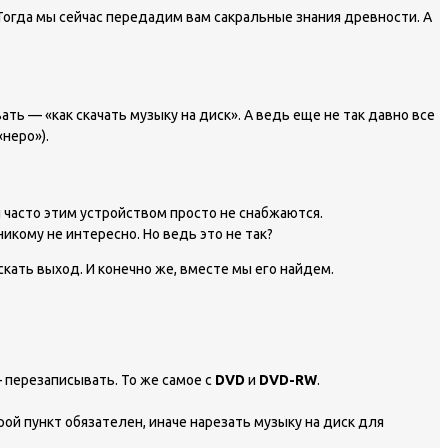
Тогда мы сейчас передадим вам сакральные знания древности. А
ь — «как скачать музыку на диск». А ведь еще не так давно все
«неро»).
 часто этим устройством просто не снабжаются.
икому не интересно. Но ведь это не так?
скать выход. И конечно же, вместе мы его найдем.
перезаписывать. То же самое с
DVD
и
DVD-RW
.
орой пункт обязателен, иначе нарезать музыку на диск для