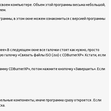
на своем компьютере. Объем этой программы весьма небольшой,
ием.
граммы, в этом окне можем ознакомиться с версией программы
лее».
В следующем окне все галочки стоят как нужно, просто
галочку «Связать файлы ISO (.iso) c CDBurnerXP». Кстати, если
рамму CDBurnerXP», потом нажмите кнопочку «Завершить». Если
ельные компоненты, иначе программа сразу откроется . Если
ка.