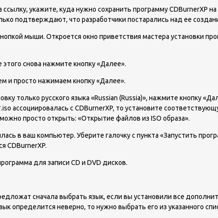
на ссылку, укажите, куда нужно сохранить программу CDBurnerXP 
лько подтверждают, что разработчики постарались над ее создан
нопкой мыши. Откроется окно приветствия мастера установки про
е этого снова нажмите кнопку «Далее».
ем и просто нажимаем кнопку «Далее».
ку только русского языка «Russian (Russia)», нажмите кнопку «Да
iso ассоциировалась с CDBurnerXP, то установите соответствующую 
а можно просто открыть: «Открытие файлов из ISO образа».
ась в ваш компьютер. Уберите галочку с пункта «Запустить прог
ся CDBurnerXP.
программа для записи CD и DVD дисков.
редложат сначала выбрать язык, если вы установили все дополнит
зык определится неверно, то нужно выбрать его из указанного спис