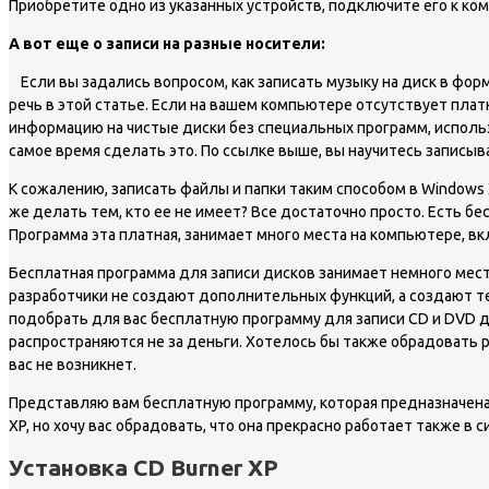
Приобретите одно из указанных устройств, подключите его к ком
А вот еще о записи на разные носители:
Если вы задались вопросом, как записать музыку на диск в фор
речь в этой статье. Если на вашем компьютере отсутствует плат
информацию на чистые диски без специальных программ, использу
самое время сделать это. По ссылке выше, вы научитесь записыва
К сожалению, записать файлы и папки таким способом в Windows
же делать тем, кто ее не имеет? Все достаточно просто. Есть б
Программа эта платная, занимает много места на компьютере, в
Бесплатная программа для записи дисков занимает немного мест
разработчики не создают дополнительных функций, а создают те
подобрать для вас бесплатную программу для записи CD и DVD ди
распространяются не за деньги. Хотелось бы также обрадовать р
вас не возникнет.
Представляю вам бесплатную программу, которая предназначен
XP, но хочу вас обрадовать, что она прекрасно работает также в с
Установка CD Burner XP