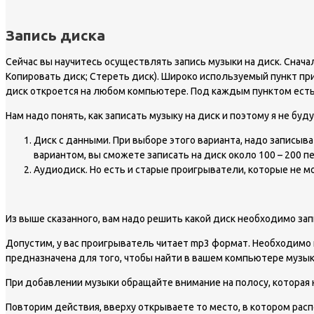
Запись диска
Сейчас вы научитесь осуществлять запись музыки на диск. Снача
Копировать диск; Стереть диск). Широко используемый пункт при
диск откроется на любом компьютере. Под каждым пунктом есть 
Нам надо понять, как записать музыку на диск и поэтому я не буд
Диск с данными. При выборе этого варианта, надо записыв
вариантом, вы сможете записать на диск около 100 – 200 пе
Аудиодиск. Но есть и старые проигрыватели, которые не м
Из выше сказанного, вам надо решить какой диск необходимо запи
Допустим, у вас проигрыватель читает mp3 формат. Необходимо на
предназначена для того, чтобы найти в вашем компьютере музыку
При добавлении музыки обращайте внимание на полосу, которая н
Повторим действия, вверху открываете то место, в котором расп