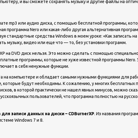
пьютеру, и вы сможете сохранять музыку и другие файлы на оптич
мате mp3 или аудио диска, с помощью бесплатной программы, кото
ная программа Nero или какая-либо другая альтернативная програ
я стандартные средства Windows в моем уроке: «Как записать на д
ть музыку, видео или еще что — то, без установки программ.
 XP на DVD диск нельзя. Это можно сделать с помощью специально
есплатные программы, которые не хуже известной программы Nero.
ключает в себя ненужные функции.
а на компьютере и обладает самыми нужными функциями для работ
, которые будут необходимы. К сожалению, у многих бесплатных п
сков, в которой практически не нашел явных минусов, можно сказ
усскоязычных пользователей, что программа полностью на русском 
а
для записи данных на диски – CDBurnerXP
. Из названия прогр
истеме Windows 7 и 8.