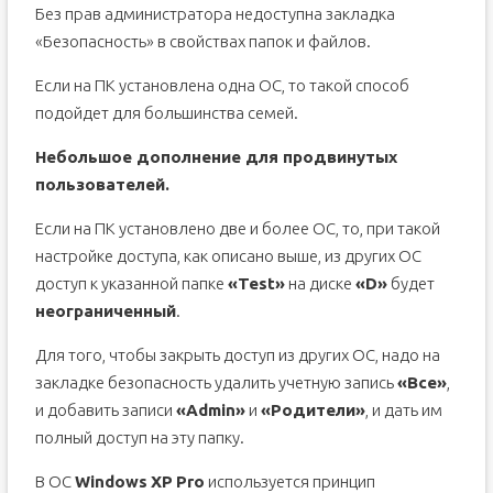
Без прав администратора недоступна закладка
«Безопасность» в свойствах папок и файлов.
Если на ПК установлена одна ОС, то такой способ
подойдет для большинства семей.
Небольшое дополнение для продвинутых
пользователей.
Если на ПК установлено две и более ОС, то, при такой
настройке доступа, как описано выше, из других ОС
доступ к указанной папке
«Test»
на диске
«
D»
будет
неограниченный
.
Для того, чтобы закрыть доступ из других ОС, надо на
закладке безопасность удалить учетную запись
«Все»
,
и добавить записи
«
Admin»
и
«Родители»
, и дать им
полный доступ на эту папку.
В ОС
Windows
XP
Pro
используется принцип