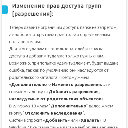
Изменение прав доступа групп
[разрешения]:
Теперь давайте ограничим доступ к папке не запретом,
а наоборот открытием прав только определенным
пользователям.
Для этого удалим всех пользователей из списка
доступа и добавим туда уже только нужных нам.
Возможно, при попытке удалить элемент, будет выдана
ошибка, так как по умолчанию они наследуются от
родительского каталога. Поэтому жмем
«
Дополнительно
->
Изменить разрешения…
» и
снимаем галочку с «
Добавить разрешения,
наследуемые от родительских объектов
»
В Windows 10 жмем "
Дополнительно
" далее жмем
кнопку "
Отключить наследования
".
Система спросит «
Добавить
» или «
Удалить
». В
Windows 10 система также даст на выбор два варианта