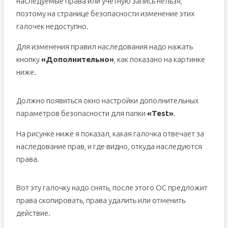
наследуемые права или учетную запись нельзя,
поэтому на странице безопасности изменение этих
галочек недоступно.
Для изменения правил наследования надо нажать
кнопку
«Дополнительно»
, как показано на картинке
ниже.
Должно появиться окно настройки дополнительных
параметров безопасности для папки
«Test»
.
На рисунке ниже я показал, какая галочка отвечает за
наследование прав, и где видно, откуда наследуются
права.
Вот эту галочку надо снять, после этого ОС предложит
права скопировать, права удалить или отменить
действие.