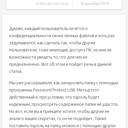
14 802 просмотров
16 декабря 2019
Через настройки безопасности
Делаем папку скрытой
Думаю, каждый пользователь печется о
С помощью программ
конфиденциальности своих личных файлов и хоть раз
Anvide Seal Folder
задумывался, как сделать так, чтобы другие
DeEgger Embedder
пользователи, тоже имеющие доступ к ПК, не имели
Ограничение доступа к файлам и папкам встроенными
возможности увидеть то, что для них не
средствами Windows.
предназначено. Вот об этом и пойдет речь в данной
Изменение прав доступа групп [запрет]:
статье.
Изменение прав доступа групп [разрешения]:
Подытожим
Мы уже рассказывали, как запаролить папку с помощью
программы Password Protect USB. Метод этот
действенный и, при условии, что пароль будет
надежным, просмотреть содержимое папки не удастся.
Но вот, если вы в принципе хотите, чтобы другие не
знали о ваших секретах, то он не подойдет. Также
поставить пароль на папку можно и с помощью других