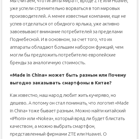
мы считаем, что гиганты мира IT, вроде ZTE или Huawei,
уже успели стремительно ворваться в топ мировых
производителей. А менее известные компании, еще не
успев отделаться от обидного ярлыка, уже активно
завоевывают внимание потребителей за пределами
Поднебесной. И в основном, за счет того, что их
аппараты обладают б
о
льшим набором функций, чем
могли бы предложить потребителю европейские
бренды за аналогичную стоимость.
«Made in China» может быть разным или Почему
выгодно заказывать смартфоны в Китае?
Как известно, наш народ любит жить кучеряво, но
дешево. А потому он стал понимать, что логотип «Made
in China» тоже бывает разным. Можно найти китайский
«iPhoni» или «Nokea», который вряд ли будет блистать
качеством, а можно выбрать смартфон,
представленный фирмами ZTE или Huawei. О