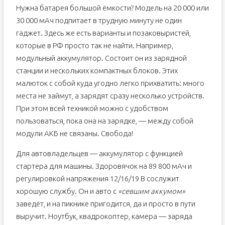
Нужна батарея большой ёмкости? Модель на 20 000 или
30 000 мАч подпитает в трудную минуту не один
гаджет. Здесь же есть варианты и позаковыристей,
которые в РФ просто так не найти. Например,
модульный аккумулятор. Состоит он из зарядной
станции и нескольких компактных блоков. Этих
малюток с собой куда угодно легко прихватить: много
места не займут, а зарядят сразу несколько устройств.
При этом всей техникой можно с удобством
пользоваться, пока она на зарядке, — между собой
модули АКБ не связаны. Свобода!
Для автовладельцев — аккумулятор с функцией
стартера для машины. Здоровячок на 89 800 мАч и
регулировкой напряжения 12/16/19 В сослужит
хорошую службу. Он и авто с
«севшим аккумом»
заведёт, и на пикнике пригодится, да и просто в пути
выручит. Ноутбук, квадрокоптер, камера — заряда