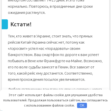
импортом составляет 14-25 дней. И это тоже
нормально. Повторюсь, в праздничные дни сроки
ожидания растянутся.
Кстати!
Тем, кто живет в Украине, стоит знать, что прямых
рейсов Китай-Украина сейчас нет, потому как
«Аэросвит» успел нас «порадовать» своим
банкротством. Ваш смартфон по дороге к вам успеет
побывать в Вене или Франкфурте-на-Майне. Возможно,
его по воле судьбы занесет в Пекин. Все зависит от
того, какой рейс ему достанется. Соответственно,
время прохождения посылок увеличивается.
Любопытствующим дам пару ссылок на сервисы, через
Этот сайт использует файлы cookie для улучшения удобства
которые можно отследить посылку через интернет:
пользователей. Продолжая пользоваться сайтом, вы соглашаетесь
с использованием файлов cookie.
OK
5. Помните о налоге с продаж