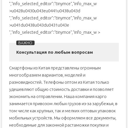
","info_selected_editor":"tinymce","info_max_w
>u0428u0430u043eu0441u0438u043d
","info_selected_editor":"tinymce","info_max_w
>u041du0438u043du0431u043e
","info_selected_editor":"tinymce","info_max_w >
Консультация по любым вопросам
Смартфоны из Китая представлены огромным
многообразием вариантов, моделей и
разновидностей. Телефоны оптом из Китая только
удешевляют общую стоимость доставки и позволяет
экономить на отправлении. Наша компания карго
занимается привозом любых грузов из-за зарубежья, в
том числе как крупных, так и мелких оптовых упаковок
мобильных устройств. Мы оформляем все документы,
необходимые для законной растаможки покупки и