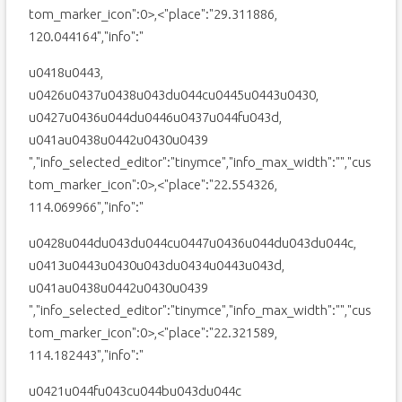
tom_marker_icon":0>,<"place":"29.311886,
120.044164","info":"
u0418u0443,
u0426u0437u0438u043du044cu0445u0443u0430,
u0427u0436u044du0446u0437u044fu043d,
u041au0438u0442u0430u0439
","info_selected_editor":"tinymce","info_max_width":"","cus
tom_marker_icon":0>,<"place":"22.554326,
114.069966","info":"
u0428u044du043du044cu0447u0436u044du043du044c,
u0413u0443u0430u043du0434u0443u043d,
u041au0438u0442u0430u0439
","info_selected_editor":"tinymce","info_max_width":"","cus
tom_marker_icon":0>,<"place":"22.321589,
114.182443","info":"
u0421u044fu043cu044bu043du044c