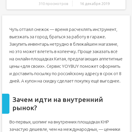
310 просмотров
16 декабря 2019
Зачем идти на внутренний рынок?
И это тоже куплю
Чуть оттаял снежок — время расчехлять инструмент,
Как заказать товар?
выезжать за город, браться за работу в гараже.
Доставка: каким ты был, таким и остался
Закупить инвентарь нетрудно в ближайшем магазине,
Спросить - быстрее чем искать.
но это может влететь в копеечку. Проще заказать всё
Способы поиска
на онлайн-площадках Китая, предлагающих аппетитные
Советы по выбору
цены «для своих». Сервис YOYBUY поможет оформить
Выбирайте известные бренды
и доставить посылку по российскому адресу в срок от 8
Список рекомендаций
дней. А купон на скидку сделает покупку ещё выгоднее.
1. Покупайте только у известного поставщика
2. Оплачивайте покупку через систему платежей
Зачем идти на внутренний
PayPal
рынок?
3. Выбирайте надежный способ доставки
4. Как отслеживать посылку?
Во-первых, шопинг на внутренних площадках КНР
Кстати!
зачастую дешевле, чем на международных, — ценники