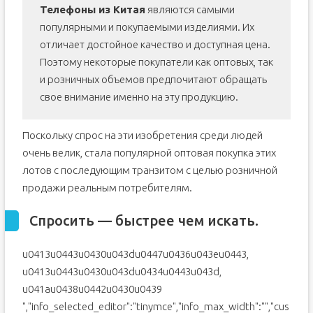
Телефоны из Китая
являются самыми
популярными и покупаемыми изделиями. Их
отличает достойное качество и доступная цена.
Поэтому некоторые покупатели как оптовых, так
и розничных объемов предпочитают обращать
свое внимание именно на эту продукцию.
Поскольку спрос на эти изобретения среди людей
очень велик, стала популярной оптовая покупка этих
лотов с последующим транзитом с целью розничной
продажи реальным потребителям.
Спросить — быстрее чем искать.
u0413u0443u0430u043du0447u0436u043eu0443,
u0413u0443u0430u043du0434u0443u043d,
u041au0438u0442u0430u0439
","info_selected_editor":"tinymce","info_max_width":"","cus