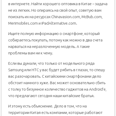
в интернете. Найти хорошего оптовика в Китае – задача
не из легких. Но опираясь на свой опыт, советую вам
поискать их на ресурсах Chinavasion.com, McBub.com,
Merimobiles.com и iPadAlternative.com.
Ищите полную информацию о смартфоне, который
собираетесь покупать, потому как можно в два счета
нарваться на неразлоченную модель. А такие
проблемы вам ни к чему.
Если вы думали, что только от модельного ряда
Samsung или HTC у вас будет рябить в глазах, то спешу
вас разочаровать. С китайскими смартфонами дело
обстоит намного хуже. Вас может основательно сбить
с толку то безумное количество гаджетов на Android’е,
что предлагают сегодня наши китайские братья.
И этому есть объяснение. Дело в том, что на
территории Китая есть компании, которые работают