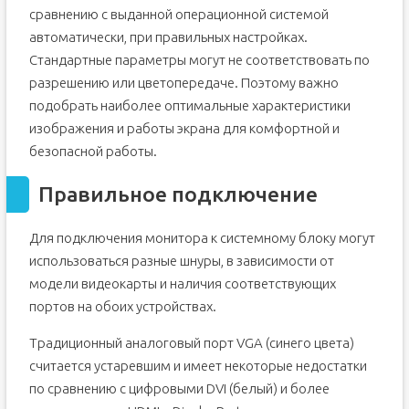
сравнению с выданной операционной системой
Для чего необходима настройка
автоматически, при правильных настройках.
Этапы
Стандартные параметры могут не соответствовать по
Правильное подключение
разрешению или цветопередаче. Поэтому важно
Установка драйверов
подобрать наиболее оптимальные характеристики
Настройка разрешения
изображения и работы экрана для комфортной и
Настройка герцовки
безопасной работы.
Индивидуальные настройки цвета
Правильное подключение
Программы для настройки монитора
Вопросы от пользователей
Для подключения монитора к системному блоку могут
Где настройки монитора на компьютере
использоваться разные шнуры, в зависимости от
Как узнать диагональ монитора в настройках
модели видеокарты и наличия соответствующих
компьютера
портов на обоих устройствах.
Фон экрана
Фон окон
Традиционный аналоговый порт VGA (синего цвета)
Звуки
считается устаревшим и имеет некоторые недостатки
Заставка
по сравнению с цифровыми DVI (белый) и более