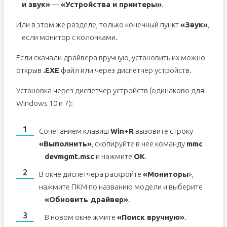
и звук»
—
«Устройства и принтеры»
.
Или в этом же разделе, только конечный пункт
«Звук»
,
если монитор с колонками.
Если скачали драйвера вручную, установить их можно
открыв
.EXE
файл или через диспетчер устройств.
Установка через диспетчер устройств (одинаково для
Windows 10 и 7):
Сочетанием клавиш
Win+R
вызовите строку
«Выполнить»
, скопируйте в нее команду
mmc
devmgmt.msc
и нажмите
ОК
.
В окне диспетчера раскройте
«Мониторы
»,
нажмите ПКМ по названию модели и выберите
«Обновить драйвер»
.
В новом окне жмите
«Поиск вручную»
.