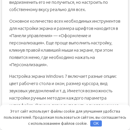
видоизменить его не получиться, но настроить по
собственному вкусу реально для всех.
Основное количество всех необходимых инструментов
для настройки экрана и размера шрифтов находится в
«Панели управления» — «Оформление и
персонализация». Еще проще выполнить настройку,
кликнув правой клавишей мыши на экране, при этом
появится меню, где необходимо нажать на
«Персонализация».
Настройка экрана Windows 7 включает разные опции:
цвет рабочего стола и окон, размер курсора, вид
звуковых уведомлений и т.д. Имеется возможность
настройки ручным методом каждого параметра
интерфейса. Однако легче выполнить одновременную
Этот сайт использует файлы cookie для улучшения удобства
настройку применив предусмотренные в Windows 7
пользователей. Продолжая пользоваться сайтом, вы соглашаетесь
стандартные темы.
с использованием файлов cookie.
OK