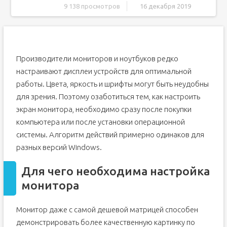
9 138 просмотров
16 декабря 2019
Для чего необходима настройка монитора
Правильное подключение
Установка драйверов
Производители мониторов и ноутбуков редко
Настройка разрешения
настраивают дисплеи устройств для оптимальной
Настройка яркости
работы. Цвета, яркость и шрифты могут быть неудобны
Индивидуальные настройки цвета (калибровка экрана)
для зрения. Поэтому озаботиться тем, как настроить
экран монитора, необходимо сразу после покупки
Настройка частоты обновления экрана (герцовки)
компьютера или после установки операционной
Настройка отображения шрифтов
системы. Алгоритм действий примерно одинаков для
Технология ClearType
разных версий Windows.
Программы для настройки монитора
Настройка заставки
Для чего необходима настройка
Изменение темы
монитора
Изменение цветовой схемы окон
Изменение фона рабочего стола
Монитор даже с самой дешевой матрицей способен
демонстрировать более качественную картинку по
Заключение