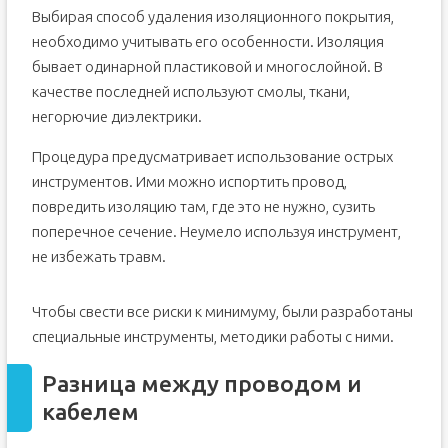
Выбирая способ удаления изоляционного покрытия,
Выводы и полезное видео по теме
необходимо учитывать его особенности. Изоляция
Нюансы зачистки изоляции
бывает одинарной пластиковой и многослойной. В
Разница между проводом и кабелем
качестве последней используют смолы, ткани,
Разновидности изоляционных материалов
негорючие диэлектрики.
Как зачищать провода правильно?
Процедура предусматривает использование острых
Популярные способы снятия изоляции
инструментов. Ими можно испортить провод,
Вариант №1 – применение ножа для срезки
изоляции
повредить изоляцию там, где это не нужно, сузить
Вариант №2 – бокорезы для зачистки изоляции
поперечное сечение. Неумело используя инструмент,
Вариант №3 – термохимический способ удаления
не избежать травм.
Вариант №4 – зачистка посредством стриппера
Чтобы свести все риски к минимуму, были разработаны
Новые инструменты для удаления изоляции
специальные инструменты, методики работы с ними.
Рекомендации по быстрому удалению изоляции
Пример №1 – повреждение проводов, ведущих к
Разница между проводом и
вилке
Пример №2 – удаление защиты с кабеля на
кабелем
загруженном участке
Советы по безопасной зачистке изоляции