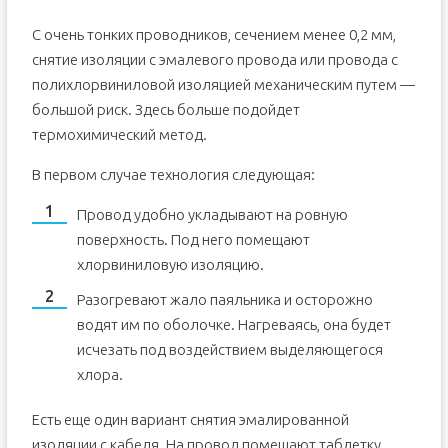
С очень тонких проводников, сечением менее 0,2 мм,
снятие изоляции с эмалевого провода или провода с
полихлорвиниловой изоляцией механическим путем —
большой риск. Здесь больше подойдет
термохимический метод.
В первом случае технология следующая:
Провод удобно укладывают на ровную
поверхность. Под него помещают
хлорвиниловую изоляцию.
Разогревают жало паяльника и осторожно
водят им по оболочке. Нагреваясь, она будет
исчезать под воздействием выделяющегося
хлора.
Есть еще один вариант снятия эмалированной
изоляции с кабеля. На провод помещают таблетку