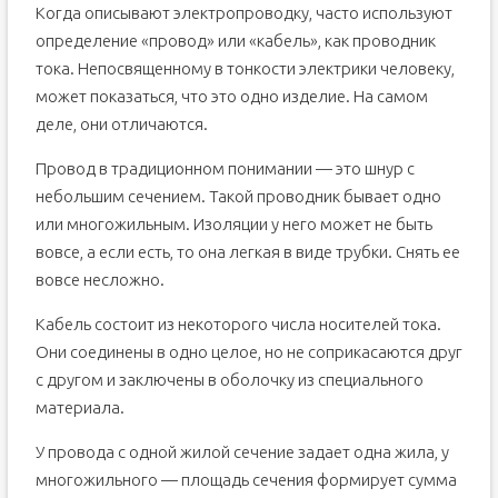
Когда описывают электропроводку, часто используют
Выводы и полезное видео по теме
определение «провод» или «кабель», как проводник
Устройство проводов и кабелей.
тока. Непосвященному в тонкости электрики человеку,
Инструменты, которые необходимы для зачистки
может показаться, что это одно изделие. На самом
проводов
деле, они отличаются.
Стриппер: его назначение и вариации моделей
Фирма «Knipex»
Провод в традиционном понимании — это шнур с
Процесс зачистки провода или кабеля
небольшим сечением. Такой проводник бывает одно
или многожильным. Изоляции у него может не быть
Зачистка изоляции тонких или обмоточных проводов
вовсе, а если есть, то она легкая в виде трубки. Снять ее
Зачистка изоляции силового кабеля
вовсе несложно.
Кабель состоит из некоторого числа носителей тока.
Они соединены в одно целое, но не соприкасаются друг
с другом и заключены в оболочку из специального
материала.
У провода с одной жилой сечение задает одна жила, у
многожильного — площадь сечения формирует сумма