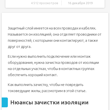
4 512 просмотров
16 декабря 2019
Нюансы зачистки изоляции
Разница между проводом и кабелем
Разновидности изоляционных материалов
Защитный слой имеется на всех проводах и кабелях.
Как зачищать провода правильно?
Называется он изоляцией, она отделяет проводники от
Популярные способы снятия изоляции
поверхностей, с которыми они контактируют, а также
Вариант №1 – применение ножа для срезки
друг от друга.
изоляции
Вариант №2 – бокорезы для зачистки изоляции
Если нужно выполнить подключение или монтаж
Вариант №3 – термохимический способ удаления
оборудования, нужна зачистка проводов от изоляции
на отдельных участках, чтобы в контактных группах
Вариант №4 – зачистка посредством стриппера
обеспечить хороший контакт.
Новые инструменты для удаления изоляции
Рекомендации по быстрому удалению изоляции
Как выполнить зачистку, чтобы не повредить
Пример №1 – повреждение проводов, ведущих к
токоведущие жилы, рассмотрим в этой статье.
вилке
Пример №2 – удаление защиты с кабеля на
Нюансы зачистки изоляции
загруженном участке
Советы по безопасной зачистке изоляции