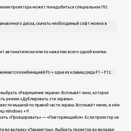
чении проектора может понадобиться специальное ПО.
ановочного диска, скачать необходимый софт можно в
дит автоматически или по нажатию всего одной кнопки.
имается комбинацией Fn + одна из клавиш ряда F1 – F12.
 выбрать «Разрешение экрана». Всплывёт окно, которое
ать режим «Дублировать эти экраны».
вести мышкой по правой части экрана. Всплывёт меню, в нём
иш Windows + P.
брать «Проецировать» — «Повторяющийся». Если проектор не
йти во вкладку «Параметры». Выбрать проектор во вкладке