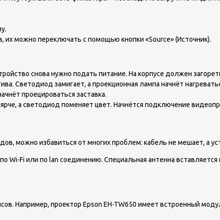
у.
, их можно переключать с помощью кнопки «Source» (Источник).
тройство снова нужно подать питание. На корпусе должен загорет
ива. Светодиод замигает, а проекционная лампа начнёт нагреватьс
начнёт проецироваться заставка.
т ярче, а светодиод поменяет цвет. Начнётся подключение видеопр
дов, можно избавиться от многих проблем: кабель не мешает, а у
 Wi-Fi или по lan соединению. Специальная антенна вставляется 
сов. Например, проектор Epson EH-TW650 имеет встроенный моду