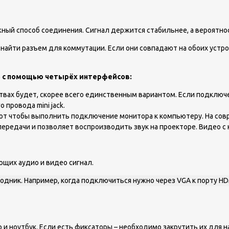
ный способ соединения. Сигнал держится стабильнее, а вероятно
о найти разъем для коммутации. Если они совпадают на обоих устр
 с помощью четырёх интерфейсов:
твах будет, скорее всего единственным вариантом. Если подключе
провода mini jack.
уют чтобы выполнить подключение монитора к компьютеру. На сов
ередачи и позволяет воспроизводить звук на проекторе. Видео 
ющих аудио и видео сигнал.
одник. Например, когда подключиться нужно через VGA к порту HDM
 ноутбук. Если есть фиксаторы – необходимо закрутить их для на