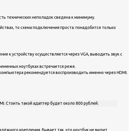
сть технических неполадок сведена к минимуму.
ойствах, то схема подключения проста: понадобится только
ние к устройству осуществляется через VGA, выводить звук с
ременных ноутбуках встречается реже.
с компьютера рекомендуется воспроизводить именно через HDMI.
I. Стоить такой адаптер будет около 800 рублей.
дёжного крепления. Бывает так, что ноутбук не видит