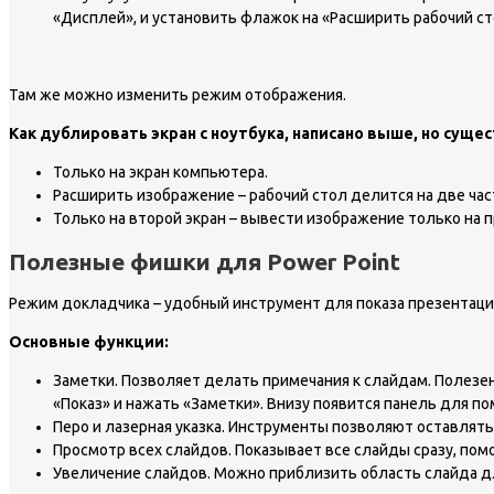
«Дисплей», и установить флажок на «Расширить рабочий ст
Там же можно изменить режим отображения.
Как дублировать экран с ноутбука, написано выше, но сущ
Только на экран компьютера.
Расширить изображение – рабочий стол делится на две част
Только на второй экран – вывести изображение только на п
Полезные фишки для Power Point
Режим докладчика – удобный инструмент для показа презентаци
Основные функции:
Заметки. Позволяет делать примечания к слайдам. Полезен
«Показ» и нажать «Заметки». Внизу появится панель для по
Перо и лазерная указка. Инструменты позволяют оставлять
Просмотр всех слайдов. Показывает все слайды сразу, пом
Увеличение слайдов. Можно приблизить область слайда д