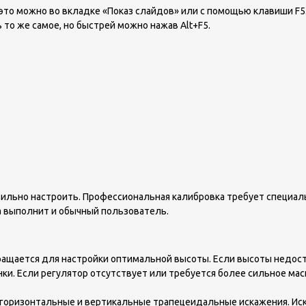
то можно во вкладке «Показ слайдов» или с помощью клавиши F5.
то же самое, но быстрей можно нажав Alt+F5.
авильно настроить. Профессиональная калибровка требует специал
а выполнит и обычный пользователь.
Вращается для настройки оптимальной высоты. Если высоты недост
ки. Если регулятор отсутствует или требуется более сильное мас
, горизонтальные и вертикальные трапецеидальные искажения. И