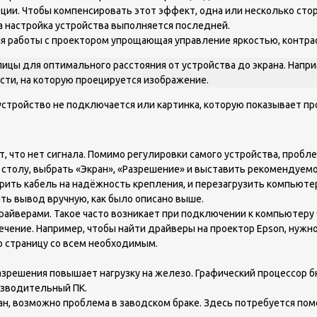
еции. Чтобы компенсировать этот эффект, одна или несколько сто
а настройка устройства выполняется последней.
я работы с проектором упрощающая управление яркостью, контра
лицы для оптимального расстояния от устройства до экрана. Напри
сти, на которую проецируется изображение.
устройство не подключается или картинка, которую показывает пр
 что нет сигнала. Помимо регулировки самого устройства, пробл
 столу, выбрать «Экран», «Разрешение» и выставить рекомендуемо
ить кабель на надёжность крепления, и перезагрузить компьютер.
ть вывод вручную, как было описано выше.
драйверами. Такое часто возникает при подключении к компьютеру
чение. Например, чтобы найти драйверы на проектор Epson, нужн
ю страницу со всем необходимым.
азрешения повышает нагрузку на железо. Графический процессор 
изводительный ПК.
ан, возможно проблема в заводском браке. Здесь потребуется пом