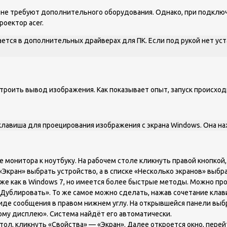
 не требуют дополнительного оборудования. Однако, при подклю
роектор acer.
тся в дополнительных драйверах для ПК. Если под рукой нет уст
строить вывод изображения. Как показывает опыт, запуск происхо
лавиша для проецирования изображения с экрана Windows. Она наж
монитора к ноутбуку. На рабочем столе кликнуть правой кнопкой,
Экран» выбрать устройство, а в списке «Несколько экранов» выбр
же как в Windows 7, но имеется более быстрые методы. Можно про
«Дублировать». То же самое можно сделать, нажав сочетание клав
виде сообщения в правом нижнем углу. На открывшейся панели вы
му дисплею». Система найдёт его автоматически.
стол, кликнуть «Свойства» — «Экран». Далее откроется окно, пере