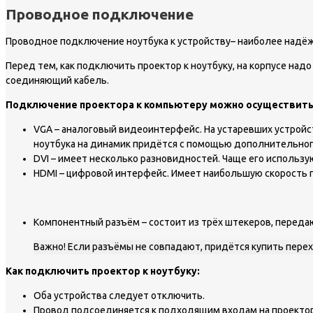
Проводное подключение
Проводное подключение ноутбука к устройству– наиболее надёж
Перед тем, как подключить проектор к ноутбуку, на корпусе над
соединяющий кабель.
Подключение проектора к компьютеру можно осуществить
VGA – аналоговый видеоинтерфейс. На устаревших устройс
ноутбука на динамик придётся с помощью дополнительного 
DVI – имеет несколько разновидностей. Чаще его использ
HDMI – цифровой интерфейс. Имеет наибольшую скорость п
Компонентный разъём – состоит из трёх штекеров, переда
Важно! Если разъёмы не совпадают, придётся купить перех
Как подключить проектор к ноутбуку:
Оба устройства следует отключить.
Провод подсоединяется к подходящим входам на проектор и