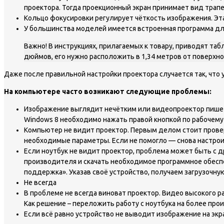
проектора. Тогда проекционный экран принимает вид трап
Кольцо фокусировки регулирует чёткость изображения. Эт
У большинства моделей имеется встроенная программа дл
Важно! В инструкциях, прилагаемых к товару, приводят таб
дюймов, его нужно расположить в 1,34 метров от поверхно
Даже после правильной настройки проектора случается так, что 
На компьютере часто возникают следующие проблемы:
Изображение выглядит нечётким или видеопроектор пишет,
Windows 8 необходимо нажать правой кнопкой по рабочему
Компьютер не видит проектор. Первым делом стоит провер
необходимые параметры. Если не помогло — снова настрои
Если ноутбук не видит проектор, проблема может быть с 
производителя и скачать необходимое программное обеспе
поддержка». Указав своё устройство, получаем загрузочну
Не всегда
В проблеме не всегда виноват проектор. Видео высокого р
Как решение – переложить работу с ноутбука на более про
Если всё равно устройство не выводит изображение на экр