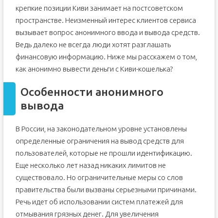
крепкие позиции Киви занимает на постсоветском
Комиссии за вывод денег
пространстве. Неизменный интерес клиентов сервиса
Подведем итоги
вызывает вопрос анонимного ввода и вывода средств.
Ведь далеко не всегда люди хотят разглашать
финансовую информацию. Ниже мы расскажем о том,
как анонимно вывести деньги с Киви-кошелька?
Особенности анонимного
вывода
В России, на законодательном уровне установлены
определенные ограничения на вывод средств для
пользователей, которые не прошли идентификацию.
Еще несколько лет назад никаких лимитов не
существовало. Но ограничительные меры со слов
правительства были вызваны серьезными причинами.
Речь идет об использовании систем платежей для
отмывания грязных денег. Для увеличения