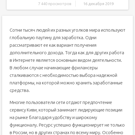
7 440 просмотров
16 декабря 2019
Особенности анонимного вывода
Режим инкогнито с картой Qiwi Visa Plastic
Сотни тысяч людей их разных уголков мира используют
Идентификация
глобальную паутину для заработка. Одни
Способы сохранения анонимности при выводе средств
рассматривают ее как вариант получения
Подведем итог
дополнительного дохода. Тогда как для других работа
Способы вывести деньги с QIWI
в Интернете является основным видом деятельности.
Вывод на банковскую карту
В любом случае начинающие фрилансеры
Вывод на банковский счет
сталкиваются с необходимостью выбора надежной
Краткая инструкция со скриншотами
платформы, на которой можно хранить заработанные
средства.
Вывод денег без комиссий на карту QIWI Visa Plastic
Преимущества Qiwi Visa карт
Многие пользователи сети отдают предпочтение
Вывод денег через обменники
сервису Киви, который занимает лидирующие позиции
Надёжный и выгодный обменник
на рынке благодаря удобству и широкому
Вывод с Qiwi через системы денежных переводов
функционалу. Ресурс успешно функционирует не только
в России, но в других странах по всему миру. Особенно
Преимущества систем переводов