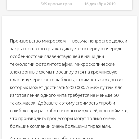
569 просмотров
16 декабря 2019
Неповоротливый свет
Неповоротливый свет
Подготовка сырья
Производство микросхем — весьма непростое дело, и
В чистой комнате
закрытость этого рынка диктуется в первую очередь
Последние штрихи
особенностями главенствующей в наши дни
технологии фотолитографии. Микроскопические
электронные схемы проецируются на кремниевую
пластину через фотошаблоны, стоимость каждого из
которых может достигать $200 000. А между тем для
изготовления одного чипа требуется не меньше 50
таких масок. Добавьте к этому стоимость «проб и
ошибок» при разработке новых моделей, и вы поймете,
что производить процессоры могут только очень
большие компании очень большими тиражами.
А что делать научным лабораториям и