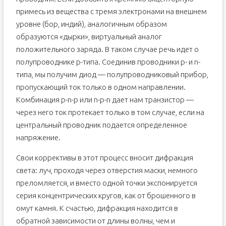
примесь из вещества с тремя электронами на внешнем
уровне (бор, индий), аналогичным образом
образуются «дырки», виртуальный аналог
положительного заряда. В таком случае речь идет о
полупроводнике p-типа. Соединив проводники p- и n-
типа, мы получим диод — полупроводниковый прибор,
пропускающий ток только в одном направлении.
Комбинация p-n-p или n-p-n дает нам транзистор —
через него ток протекает только в том случае, если на
центральный проводник подается определенное
напряжение.
Свои коррективы в этот процесс вносит дифракция
света: луч, проходя через отверстия маски, немного
преломляется, и вместо одной точки экспонируется
серия концентрических кругов, как от брошенного в
омут камня. К счастью, дифракция находится в
обратной зависимости от длины волны, чем и