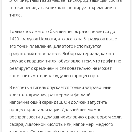
Этот инертный газ замещает кислород, защищая состав
от окисления, а сам никак не реагирует с кремнием в
тигле.
Только после этого бывший песок разогревается до
1420 градусов Цельсия, что всего на 6 градусов выше
его точки плавления. Для этого используется
графитовый нагреватель. Выбор материала, как и в
случае с кварцем тигля, обусловлен тем, что графит не
реагирует с кремнием и, следовательно, не может
загрязнить материал будущего процессора.
В нагретый тигель опускается тонкий затравочный
кристалл кремния, размером и формой
напоминающий карандаш. Он должен запустить
процесс кристаллизации. Дальнейшее можно
воспроизвести в домашних условиях с раствором соли,
сахара, лимонной кислоты или, например, медного
купороса. Остывающий раствор начинает