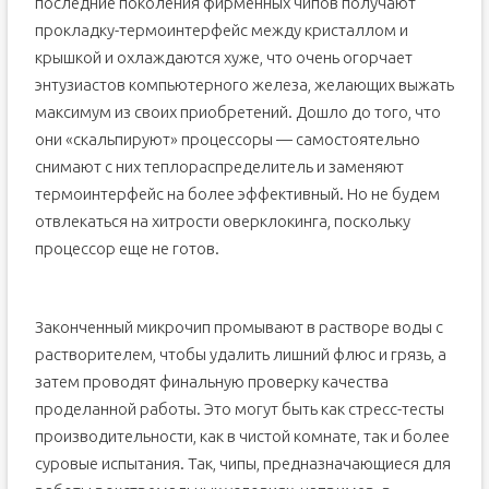
последние поколения фирменных чипов получают
прокладку-термоинтерфейс между кристаллом и
крышкой и охлаждаются хуже, что очень огорчает
энтузиастов компьютерного железа, желающих выжать
максимум из своих приобретений. Дошло до того, что
они «скальпируют» процессоры — самостоятельно
снимают с них теплораспределитель и заменяют
термоинтерфейс на более эффективный. Но не будем
отвлекаться на хитрости оверклокинга, поскольку
процессор еще не готов.
Законченный микрочип промывают в растворе воды с
растворителем, чтобы удалить лишний флюс и грязь, а
затем проводят финальную проверку качества
проделанной работы. Это могут быть как стресс-тесты
производительности, как в чистой комнате, так и более
суровые испытания. Так, чипы, предназначающиеся для