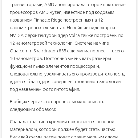
транзисторами, AMD анонсировала второе поколение
процессоров AMD Ryzen, известное под кодовым
названием Pinnacle Ridge построенных на 12
нанометровых элементах. Новейшие видеокарты
NVIDIA с архитектурой ядер Volta также построены по
12 нанометровой технологии. Система на чипе
Qualcomm Snapdragon 835 еще миниатюрнее — всего
10 нанометров. Постоянно уменьшать размеры
функциональных элементов процессора и,
следовательно, увеличивать его производительность,
удается благодаря совершенствованию технологии
под названием фотолитография.
В общих чертах этот процесс можно описать
следующим образом:
Сначала пластина кремния покрывается основой —
материалом, которой должен будет стать частью
будущей схемы, затем поверх равномерным слоем