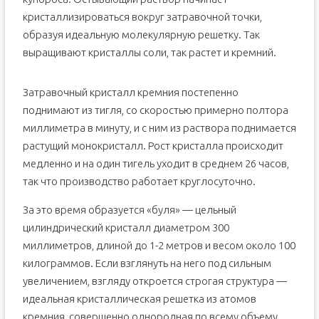
кристаллизироваться вокруг затравочной точки,
образуя идеальную молекулярную решетку. Так
выращивают кристаллы соли, так растет и кремний.
Затравочный кристалл кремния постепенно
поднимают из тигля, со скоростью примерно полтора
миллиметра в минуту, и с ним из раствора поднимается
растущий монокристалл. Рост кристалла происходит
медленно и на один тигель уходит в среднем 26 часов,
так что производство работает круглосуточно.
За это время образуется «буля» — цельный
цилиндрический кристалл диаметром 300
миллиметров, длиной до 1-2 метров и весом около 100
килограммов. Если взглянуть на него под сильным
увеличением, взгляду откроется строгая структура —
идеальная кристаллическая решетка из атомов
кремния, совершенно однородная по всему объему.