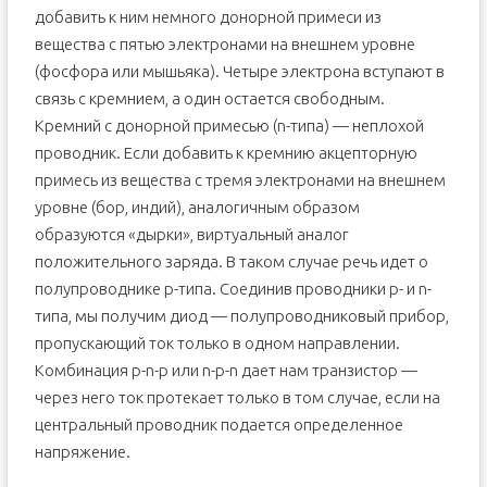
добавить к ним немного донорной примеси из
вещества с пятью электронами на внешнем уровне
(фосфора или мышьяка). Четыре электрона вступают в
связь с кремнием, а один остается свободным.
Кремний с донорной примесью (n-типа) — неплохой
проводник. Если добавить к кремнию акцепторную
примесь из вещества с тремя электронами на внешнем
уровне (бор, индий), аналогичным образом
образуются «дырки», виртуальный аналог
положительного заряда. В таком случае речь идет о
полупроводнике p-типа. Соединив проводники p- и n-
типа, мы получим диод — полупроводниковый прибор,
пропускающий ток только в одном направлении.
Комбинация p-n-p или n-p-n дает нам транзистор —
через него ток протекает только в том случае, если на
центральный проводник подается определенное
напряжение.