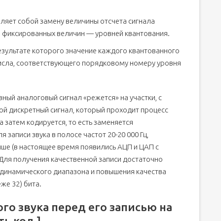
ляет собой замену величины отсчета сигнала
 фиксированных величин — уровней квантования.
езультате которого значение каждого квантованного
числа, соответствующего порядковому номеру уровня
ый аналоговый сигнал «режется» на участки, с
ой дискретный сигнал, который проходит процесс
 затем кодируется, то есть заменяется
записи звука в полосе частот 20-20 000 Гц,
выше (в настоящее время появились АЦП и ЦАП c
. Для получения качественной записи достаточно
 динамического диапазона и повышения качества
же 32) бита.
о звука перед его записью на
ть код ]