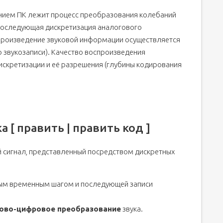
ть код ]
нием ПК лежит процесс преобразования колебаний
ды [ править | править код ]
 последующая дискретизация аналогового
ть код ]
спроизведение звуковой информации осуществляется
[ править | править код ]
 звукозаписи). Качество воспроизведения
дискретизации и её разрешения (глубины кодирования
исью на носитель [ править | править код ]
ки до воспроизведения у потребителя [ править | править
[ править | править код ]
д ]
[ править | править код ]
 его прохождении по полному циклу [ править | править
 сигнал, представленный посредством дискретных
од ]
ть код ]
ым временным шагом и последующей записи
ды [ править | править код ]
ть код ]
ово-цифровое преобразование
звука.
[ править | править код ]