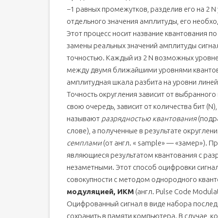
−1 равных промежутков, разделив его на 2 N
отдельного значения амплитуды, его необхо
Этот процесс носит название квантования п
замены реальных значений амплитуды сигна
точностью. Каждый из 2 N возможных уровне
между двумя ближайшими уровнями квантова
амплитудная шкала разбита на уровни лине
Точность округления зависит от выбранного к
свою очередь, зависит от количества бит (N
называют
разрядностью квантования
(подр
слове), а полученные в результате округле
семплами
(от англ. « sample» — «замер»). П
являющиеся результатом квантования с разр
незаметными. Этот способ оцифровки сигнал
совокупности с методом однородного кван
модуляцией, ИКМ
(англ. Pulse Code Modula
Оцифрованный сигнал в виде набора после
сохранить в памяти компьютера. В случае, 