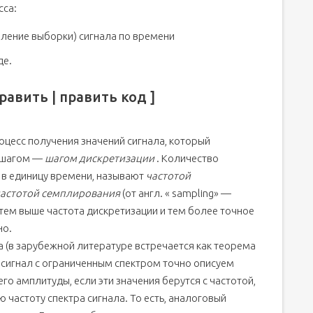
исью на носитель [ править | править код ]
сса:
ки до воспроизведения у потребителя [ править | править
вление выборки) сигнала по времени
[ править | править код ]
де.
д ]
 его прохождении по полному циклу [ править | править
авить | править код ]
цесс получения значений сигнала, который
 шагом —
шагом дискретизации
. Количество
 в единицу времени, называют
частотой
частотой семплирования
(от англ. « sampling» —
 тем выше частота дискретизации и тем более точное
но.
 (в зарубежной литературе встречается как теорема
й сигнал с ограниченным спектром точно описуем
о амплитуды, если эти значения берутся с частотой,
астоту спектра сигнала. То есть, аналоговый