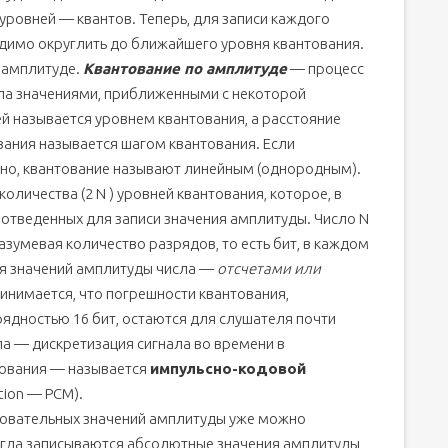
 уровней — квантов. Теперь, для записи каждого
димо округлить до ближайшего уровня квантования.
о амплитуде.
Квантование по амплитуде
— процесс
ла значениями, приближенными с некоторой
й называется уровнем квантования, а расстояние
ния называется шагом квантования. Если
йно, квантование называют линейным (однородным).
оличества (2 N ) уровней квантования, которое, в
), отведенных для записи значения амплитуды. Число N
азумевая количество разрядов, то есть бит, в каждом
ния значений амплитуды числа —
отсчетами или
ринимается, что погрешности квантования,
ядностью 16 бит, остаются для слушателя почти
а — дискретизация сигнала во времени в
тования — называется
импульсно-кодовой
tion — PCM).
довательных значений амплитуды уже можно
когда записываются абсолютные значения амплитуды,