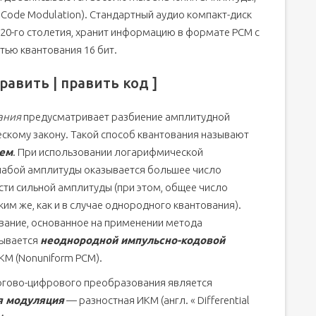
 Code Modulation). Стандартный аудио компакт-диск
 20-го столетия, хранит информацию в формате PCM с
тью квантования 16 бит.
авить | править код ]
ания
предусматривает разбиение амплитудной
скому закону. Такой способ квантования называют
ием
. При использовании логарифмической
лабой амплитуды оказывается большее число
сти сильной амплитуды (при этом, общее число
ким же, как и в случае однородного квантования).
ание, основанное на применении метода
зывается
неоднородной импульсно-кодовой
М (Nonuniform PCM).
гово-цифрового преобразования является
я модуляция
— разностная ИКМ (англ. « Differential