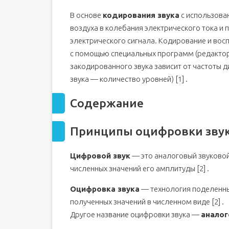
Дискретизация по времени [ править | прави
В основе
кодирования звука
с использова
Линейное (однородное) квантование амплиту
воздуха в колебания электрического тока и
Другие способы оцифровки [ править | прави
электрического сигнала. Кодирование и во
Аналогово-цифровые преобразователи (АЦП) 
с помощью специальных программ (редактор
закодированного звука зависит от частоты 
Кодирование оцифрованного звука перед его зап
звука — количество уровней) [1] .
Полный цикл преобразования звука: от оцифров
код ]
Помехоустойчивое и канальное кодирование 
Содержание
Принцип действия ЦАП [ править | править ко
Принципы оцифровки звука 
Параметры, влияющие на качество звука при
код ]
Содержание
Цифровой звук
— это аналоговый звуковой
Принципы оцифровки звука [ править | править к
численных значений его амплитуды [2] .
Дискретизация по времени [ править | прави
Оцифровка звука
— технология поделенн
Линейное (однородное) квантование амплиту
полученных значений в численном виде [2] .
Другие способы оцифровки [ править | прави
Другое название оцифровки звука —
аналог
Аналогово-цифровые преобразователи (АЦП) 