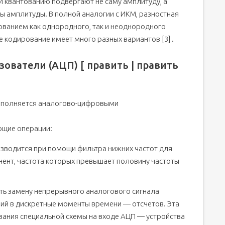
М квантованию подвергают не саму амплитуду, а
ы амплитуды. В полной аналогии с ИКМ, разностная
ованием как однородного, так и неоднородного
 кодирование имеет много разных вариантов [3] .
ватели (АЦП) [ править | править
ыполняется аналогово-цифровыми
ющие операции:
зводится при помощи фильтра нижних частот для
ент, частота которых превышает половину частоты
сть замену непрерывного аналогового сигнала
ий в дискретные моменты времени — отсчетов. Эта
вания специальной схемы на входе АЦП — устройства