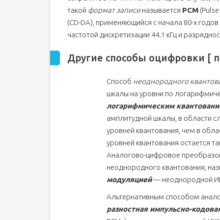
такой
формат записи
называется
PCM
(Pulse
(CD-DA), применяющийся с начала 80-х годов
частотой дискретизации 44.1 кГц и разряднос
Другие способы оцифровки [ пр
Способ
неоднородного квантов
шкалы на уровни по логарифмиче
логарифмическим квантован
амплитудной шкалы, в области с
уровней квантования, чем в обла
уровней квантования остается та
Аналогово-цифровое преобразов
неоднородного квантования, на
модуляцией
— неоднородной ИК
Альтернативным способом анало
разностная импульсно-кодова