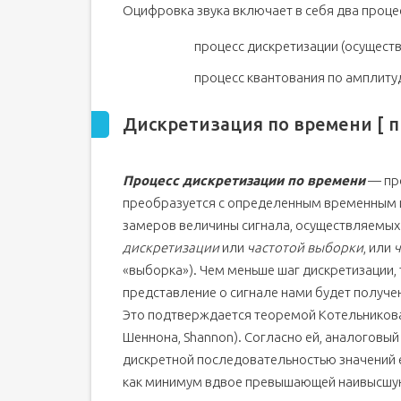
Кодирование оцифрованного звука перед его зап
Оцифровка звука включает в себя два проце
Полный цикл преобразования звука: от оцифров
процесс дискретизации (осущест
код ]
Помехоустойчивое и канальное кодирование 
процесс квантования по амплиту
Принцип действия ЦАП [ править | править ко
Параметры, влияющие на качество звука при
Дискретизация по времени [ пр
код ]
Введение
Общие замечания
Процесс дискретизации по времени
— про
преобразуется с определенным временным
Реставрация
замеров величины сигнала, осуществляемых
дискретизации
или
частотой выборки
, или
«выборка»). Чем меньше шаг дискретизации,
представление о сигнале нами будет получе
Это подтверждается теоремой Котельникова
Шеннона, Shannon). Согласно ей, аналоговы
дискретной последовательностью значений ег
как минимум вдвое превышающей наивысшую ч