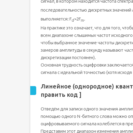
сигнал, в котором находится частота спектра
последовательностью дискретных значений а
выполняется: F
>2F
.
d
m
На практике это означает, что для того, ч
всем диапазоне слышимых частот исходного а
чтобы выбранное значение частоты дискрети
замеров амплитуды в секунду называют
час
дискретизации постоянен).
Основная трудность оцифровки заключается
сигнала с идеальной точностью (хотя исход
Линейное (однородное) квант
править код ]
Отведём для записи одного значения амплиту
помощью одного N -битного слова можно опи
оцифровываемого сигнала колеблется в пред
Представим этот диапазон изменения ампли