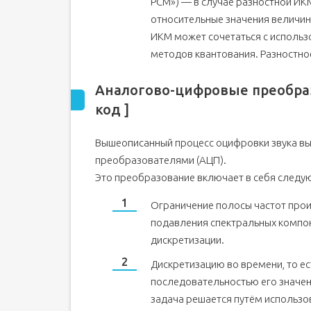
PCM») — в случае разностной ИК
относительные значения величин
ИКМ может сочетаться с использ
методов квантования. Разностное
Аналогово-цифровые преобразо
код ]
Вышеописанный процесс оцифровки звука в
преобразователями (АЦП).
Это преобразование включает в себя следу
Ограничение полосы частот прои
подавления спектральных компон
дискретизации.
Дискретизацию во времени, то е
последовательностью его значен
задача решается путём использо