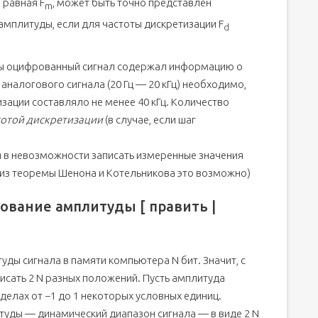
 равная F
, может быть точно представлен
m
мплитуды, если для частоты дискретизации F
d
тобы оцифрованный сигнал содержал информацию о
налогового сигнала (20 Гц — 20 кГц) необходимо,
зации составляло не менее 40 кГц. Количество
тотой дискретизации
(в случае, если шаг
 в невозможности записать измеренные значения
я из теоремы Шенона и Котельникова это возможно)
ование амплитуды [ править |
ды сигнала в памяти компьютера N бит. Значит, с
сать 2 N разных положений. Пусть амплитуда
елах от −1 до 1 некоторых условных единиц.
туды — динамический диапазон сигнала — в виде 2 N