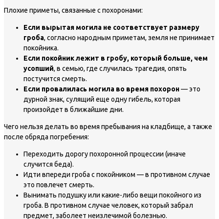
Плохие приметы, связанные с похоронами:
Если вырытая могила не соответствует размеру
гроба
, согласно народным приметам, земля не принимает
покойника.
Если покойник лежит в гробу, который больше, чем
усопший
, в семью, где случилась трагедия, опять
постучится смерть.
Если провалилась могила во время похорон
— это
дурной знак, сулящий еще одну гибель, которая
произойдет в ближайшие дни.
Чего нельзя делать во время пребывания на кладбище, а также
после обряда погребения:
Переходить дорогу похоронной процессии (иначе
случится беда).
Идти впереди гроба с покойником — в противном случае
это повлечет смерть.
Вынимать подушку или какие-либо вещи покойного из
гроба. В противном случае человек, который забрал
предмет, заболеет неизлечимой болезнью.