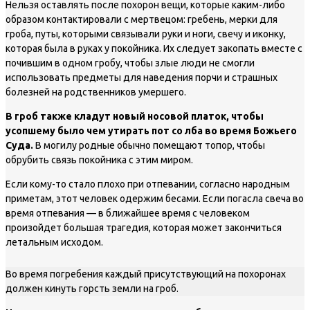
Нельзя оставлять после похорон вещи, которые каким-либо
образом контактировали с мертвецом: гребень, мерки для
гроба, путы, которыми связывали руки и ноги, свечу и иконку,
которая была в руках у покойника. Их следует закопать вместе с
почившим в одном гробу, чтобы злые люди не смогли
использовать предметы для наведения порчи и страшных
болезней на родственников умершего.
В гроб также кладут новый носовой платок, чтобы
усопшему было чем утирать пот со лба во время Божьего
Суда.
В могилу родные обычно помещают топор, чтобы
обрубить связь покойника с этим миром.
Если кому-то стало плохо при отпевании, согласно народным
приметам, этот человек одержим бесами. Если погасла свеча во
время отпевания — в ближайшее время с человеком
произойдет большая трагедия, которая может закончиться
летальным исходом.
Во время погребения каждый присутствующий на похоронах
должен кинуть горсть земли на гроб.