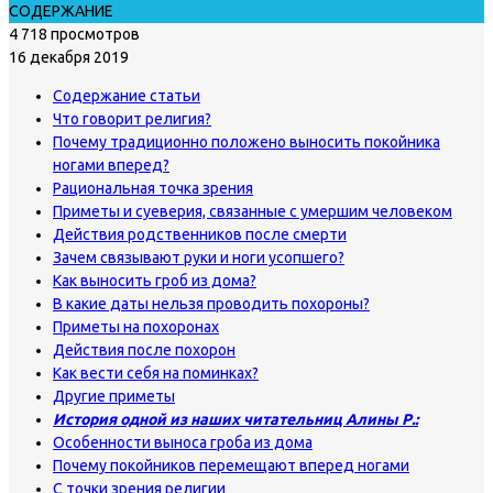
СОДЕРЖАНИЕ
4 718 просмотров
16 декабря 2019
Содержание статьи
Что говорит религия?
Почему традиционно положено выносить покойника
ногами вперед?
Рациональная точка зрения
Приметы и суеверия, связанные с умершим человеком
Действия родственников после смерти
Зачем связывают руки и ноги усопшего?
Как выносить гроб из дома?
В какие даты нельзя проводить похороны?
Приметы на похоронах
Действия после похорон
Как вести себя на поминках?
Другие приметы
История одной из наших читательниц Алины Р.:
Особенности выноса гроба из дома
Почему покойников перемещают вперед ногами
С точки зрения религии