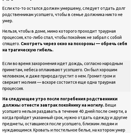
Если кто-то остался должен умершему, следует отдать долг
родственникам усопшего, чтобы в семье должника никто не
умер.
Нельзя, чтобы в доме, мимо которого проходит траурная
процессия, кто-либо спал, чтобы покойник не забрал с собой
спящего.
Смотреть через окно на похороны
— обречь себя
на трагическую гибель.
Если во время захоронения идет дождь, согласно народным
приметам, небеса оплакивают усопшего. Он был хорошим
человеком, и даже природа грустит о нем. Громит гром и
сверкает молния — вскоре состоится еще одна траурная
процессия.
На следующее утро после погребения родственники
должны отнести завтрак покойнику на могилу.
Вещи
усопшего нельзя раздавать в течение 40 дней после смерти, а
когда пройдет указанный срок, нужно отдать одежду и другие
предметы, оставшиеся после усопшего, близким людям и
нуждающимся. Кровать и постельное белье, на котором умер