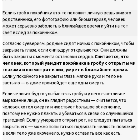
Если в гроб к покойнику кто-то положит личную вещь живого
родственника, его фотографию или биоматериал, человек
может серьезно заболеть в ближайшее время и уйти на тот
свет вслед за покойником.
Согласно суевериям, родные сидят ночью с покойником, чтобы
закрывать глаза, если они вдруг открываются. Они должны
быть закрыты с момента остановки сердца.
Считается, что
человек, который увидит покойника в гробу с открытыми
глазами и посмотрит в них, умрет в ближайшее время.
Если у покойного не закрыты глаза, мягкие руки и тело не
застыло — в доме произойдет еще одна смерть.
Если человек будто улыбается в гробу и у него счастливое
выражение лица, он выглядит радостным — считается, что
человек хотел смерти и чувствует большое облегчение,
поэтому не нужно плакать и убиваться в связи со случившейся
трагедией. Если у умершего открыт рот, не следует пытаться
закрыть его — можно попытаться подвязать челюсть повязкой,
а если тело уже окоченело, нужно оставить все как есть.