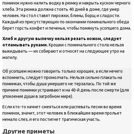
поминок нужно налить водку в рюмку и накрыть куском черного
хлеба. Эта рюмка должна стоять 40 дней в доме, где умер
человек. На стол ставят пирожки, блины, борщ и сладости.
Каждый из присутствующих по окончании поминального обеда
берет горсть конфет и печенья, чтобы помянуть усопшего дома.
Хлеб и другую выпечку нельзя резать ножом, следует
отламывать руками.
Крошки с поминального стола нельзя
выкидывать — их собирают и относят на следующее утро на
могилу.
Об усопшем можно говорить только хорошее, а если нечего
вспомнить, следует промолчать. Нельзя сильно плакать на
поминках, чтобы душа умершего не терзалась. По той же
причине поминки устраивают и на 40-й день после смерти (для
упокоения души в загробном мире).
Если кто-то начнет смеяться или распевать песни во время
поминок, значит, этот человек в ближайшее время прольет
немало слез, и его постигнет трагическая участь.
Другие приметы