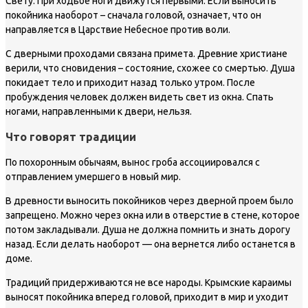
Свету. При ходьбе ноги движутся первыми. Если выносить
покойника наоборот – сначала головой, означает, что он
направляется в Царствие Небесное против воли.
С дверными проходами связана примета. Древние христиане
верили, что сновидения – состояние, схожее со смертью. Душа
покидает тело и приходит назад только утром. После
пробуждения человек должен видеть свет из окна. Спать
ногами, направленными к двери, нельзя.
Что говорят традиции
По похоронным обычаям, вынос гроба ассоциировался с
отправлением умершего в новый мир.
В древности выносить покойников через дверной проем было
запрещено. Можно через окна или в отверстие в стене, которое
потом закладывали. Душа не должна помнить и знать дорогу
назад. Если делать наоборот — она вернется либо останется в
доме.
Традиций придерживаются не все народы. Крымские караимы
выносят покойника вперед головой, приходит в мир и уходит