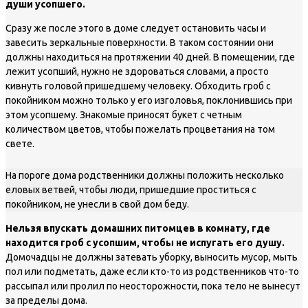
души усопшего
.
Сразу же после этого в доме следует остановить часы и
завесить зеркальные поверхности. В таком состоянии они
должны находиться на протяжении 40 дней. В помещении, где
лежит усопший, нужно не здороваться словами, а просто
кивнуть головой пришедшему человеку. Обходить гроб с
покойником можно только у его изголовья, поклонившись при
этом усопшему. Знакомые приносят букет с четным
количеством цветов, чтобы пожелать процветания на том
свете.
На пороге дома родственники должны положить несколько
еловых ветвей, чтобы люди, пришедшие проститься с
покойником, не унесли в свой дом беду.
Нельзя впускать домашних питомцев в комнату, где
находится гроб с усопшим, чтобы не испугать его душу.
Домочадцы не должны затевать уборку, выносить мусор, мыть
пол или подметать, даже если кто-то из родственников что-то
рассыпал или пролил по неосторожности, пока тело не вынесут
за пределы дома.