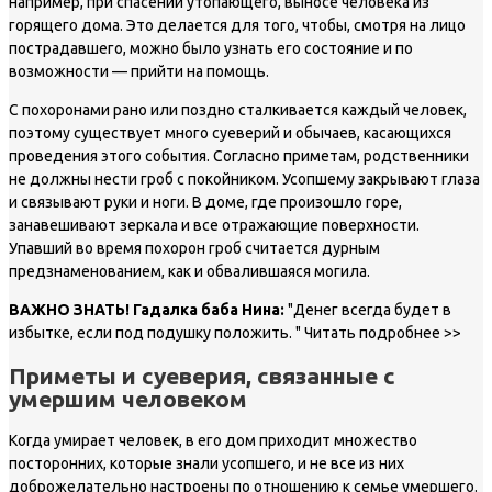
например, при спасении утопающего, выносе человека из
горящего дома. Это делается для того, чтобы, смотря на лицо
пострадавшего, можно было узнать его состояние и по
возможности — прийти на помощь.
С похоронами рано или поздно сталкивается каждый человек,
поэтому существует много суеверий и обычаев, касающихся
проведения этого события. Согласно приметам, родственники
не должны нести гроб с покойником. Усопшему закрывают глаза
и связывают руки и ноги. В доме, где произошло горе,
занавешивают зеркала и все отражающие поверхности.
Упавший во время похорон гроб считается дурным
предзнаменованием, как и обвалившаяся могила.
ВАЖНО ЗНАТЬ! Гадалка баба Нина:
"Денег всегда будет в
избытке, если под подушку положить. " Читать подробнее >>
Приметы и суеверия, связанные с
умершим человеком
Когда умирает человек, в его дом приходит множество
посторонних, которые знали усопшего, и не все из них
доброжелательно настроены по отношению к семье умершего.