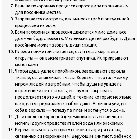
Раньше похоронная процессия проходила по значимым
для покойника местам.
Запрещается смотреть, как выносят гроб и ритуальной
процессией из окон.
Если похоронная процессия движется мимо дома, все
должны бодрствовать. Маленьких детей разбудят. Душа
покойника может забрать души спящих.
Плохой приметой считается, если глаза мертвеца
открыты — он высматривает спутника. Их прикрывают
монетками.
Чтобы душа ушла с покойником, завешивают зеркала
тканью, останавливают часы. Зеркало – портал между
миром людей и загробным. Чтобы душа не увидела
отражение и не осталась, его нужно закрывать.
Продолжается это 40 дней, в течение которых мертвые
находятся среди живых, наблюдают. Если они увидят
себя в зеркале — попадут в плен и останутся в доме.
До и после похоронной церемонии нельзя навещать
могилы других представителей рода или знакомых.
Беременным нельзя присутствовать при ритуалах,
связанных с захоронением. Верующие считают, ребенок