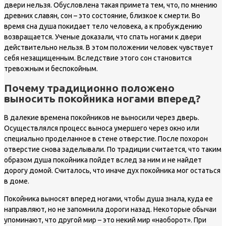
двери нельзя. Обусловлена такая примета тем, что, по мнению
древних славян, сон – это состояние, близкое к смерти. Во
время сна душа покидает тело человека, а к пробуждению
возвращается. Ученые доказали, что спать ногами к двери
действительно нельзя. В этом положении человек чувствует
себя незащищенным. Вследствие этого сон становится
тревожным и беспокойным.
Почему традиционно положено
выносить покойника ногами вперед?
В далекие времена покойников не выносили через дверь.
Осуществлялся процесс выноса умершего через окно или
специально проделанное в стене отверстие. После похорон
отверстие снова заделывали. По традиции считается, что таким
образом душа покойника пойдет вслед за ним и не найдет
дорогу домой. Считалось, что иначе дух покойника мог остаться
в доме.
Покойника выносят вперед ногами, чтобы душа знала, куда ее
направляют, но не запомнила дороги назад. Некоторые обычаи
упоминают, что другой мир – это некий мир «наоборот». При