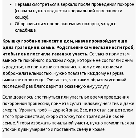
Первым смотреться в зеркало после проведения похорон
(сначала нужно поднести к зеркальной поверхности
кошку).
Оборачиваться после окончания похорон, уходя с
кладбища.
Крышку гроба не заносят в дом, иначе произойдет еще
одна трагедия в семье. Родственникам нельзя нести гроб,
чтобы их не постигла такая же участь.
Согласно приметам,
выносить покойного должны люди, которые не состояли с ним
в родстве, но при жизни относились к нему с уважением и
доброжелательностью. Нужно повязать каждому на рукав
вышитое полотенце. Считается, что таким образом усопший
последний раз благодарит за оказанную ему услугу.
Если довелось споткнуться или упасть во время проведения
похоронной процессии, примета сулит человеку негатив и даже
смерть. Уронить гроб — дурной знак. Все, кто стал свидетелем
этого происшествия, скоро столкнутся с трагедией в своей
семье. Чтобы избежать печальной участи, нужно помолиться за
упокой души умершего и поставить свечу в храме.