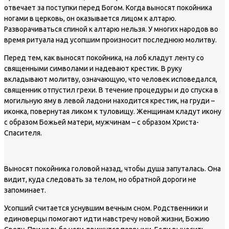
отвечает за поступки перед Богом. Когда выносят покойника
ногами в церковь, он оказывается лицом к алтарю.
Разворачиваться спиной к алтарю нельзя. У многих народов во
время ритуала над усопшим произносит последнюю молитву.
Перед тем, как выносят покойника, на лоб кладут ленту со
священными символами и надевают крестик. В руку
вкладывают молитву, означающую, что человек исповедался,
священник отпустил грехи. В течение процедуры и до спуска в
могильную яму в левой ладони находится крестик, на груди –
иконка, повернутая ликом к туловищу. Женщинам кладут икону
с образом Божьей матери, мужчинам – с образом Христа-
Спасителя.
Выносят покойника головой назад, чтобы душа запуталась. Она
видит, куда следовать за телом, но обратной дороги не
запоминает.
Усопший считается уснувшим вечным сном. Родственники и
единоверцы помогают идти навстречу новой жизни, Божию