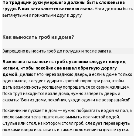
По традиции руки умершего должны быть сложены на
груди. В них вставляется восковая свеча.
Ноги должны быть
вытянутыми и прижатыми друг к другу.
Как выносить гроб из дома?
Запрещено выносить гроб до полудня и после заката.
Важно знать: выносить гроб с усопшим следует вперед
ногами, чтобы покойник не нашел обратную дорогу
домой.
Делают это через заднюю дверь, а если в доме только
один выход, следует ударить гроб об порог три раза, чтобы
дать возможность усопшему попрощаться со своим жилищем.
Пока труп находится возле дома, нужно запереть дверь и
сказать: "Вон из дому, покойник, уходи один и не возвращайся!"
Покойник не пускает в дом — нужно побрызгать водой на пол, а
после выноса тела тщательно вымыть пол чистой водой.
Стулья или стол, на котором стоял гроб, следует перевернуть
ножками вверх и оставить в таком положении на целые сутки.