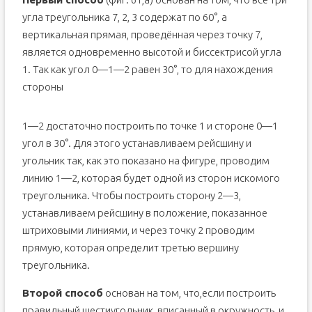
угла треугольника 7, 2, 3 содержат по 60°, а
вертикальная прямая, прове­дённая через точку 7,
является одновременно высотой и биссектрисой угла
1. Так как угол 0—1—2 равен 30°, то для нахождения
стороны
1—2 достаточно построить по точке 1 и стороне 0—1
угол в 30°. Для этого устанавливаем рейсшину и
угольник так, как это показано на фигуре, проводим
линию 1—2, которая будет одной из сторон искомого
треугольника. Чтобы построить сторону 2—3,
устанавливаем рейсшину в положение, показанное
штриховыми линиями, и через точку 2 прово­дим
прямую, которая определит третью вершину
треугольника.
Второй способ
основан на том, что,если построить
правильный шестиугольник, вписанный в окружность, и