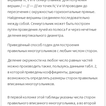
вершин / — // — /// из точек IV, V и VI проводим до
пересечения с окружностью горизонтальные прямые.
Найденные вершины соединяем после­довательно
между собой. Семиугольник может быть построен
путём проведе­ния лучей из полюса F и через нечётные
деления вертикального диаметра.
Приведённый способ годен для построения
правильных многоуголь­ников с любым числом сторон.
Деление окружности на любое число равных частей
можно произ­водить также, пользуясь данными табл. 2,
в которой приведены коэф­фициенты, дающие
возможность определять размеры сторон правильных
вписанных многоугольников.
В первой колонке этой таблицы указаны числа сторон
правильного вписанного многоугольника, а во второй