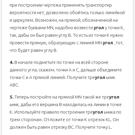
при построении чертежа применять транспортир
вероятности нет, дозволено обойтись только линейкой
и циркулем. Возможен, на прямой, обозначенной на
чертеже буквами MN, надобно возвести
угол
у точки К,
так, дабы он был равен углу В. То есть из точки K нужно
провести прямую, образующую с линией MN
угол
, тот,
что будет равен углу В.
4.
В начале подметьте по точке на всей стороне
данного угла, скажем, точки А и С, дальше объедините
точки С и А прямой линией. Получите тре
угол
ьник
АВС.
5.
Теперь постройте на прямой MN такой же тре
угол
ьник, дабы его вершина В находилась на линии в точке
К. Используйте правило построения тре
угол
ьника по
трем сторонам. Отложите от точки К отрезок KL. Он
должен быть равен отрезку ВС. Получите точку L.