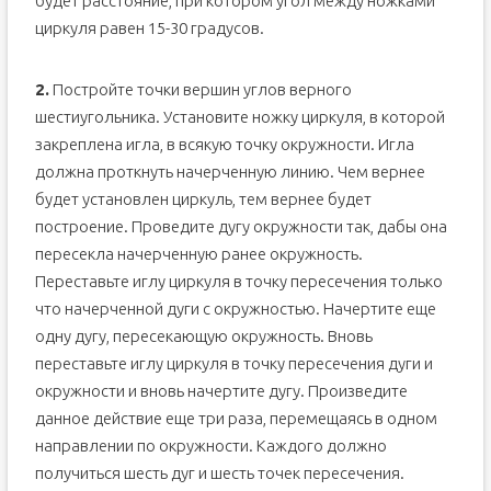
будет расстояние, при котором угол между ножками
циркуля равен 15-30 градусов.
2.
Постройте точки вершин углов верного
шестиугольника. Установите ножку циркуля, в которой
закреплена игла, в всякую точку окружности. Игла
должна проткнуть начерченную линию. Чем вернее
будет установлен циркуль, тем вернее будет
построение. Проведите дугу окружности так, дабы она
пересекла начерченную ранее окружность.
Переставьте иглу циркуля в точку пересечения только
что начерченной дуги с окружностью. Начертите еще
одну дугу, пересекающую окружность. Вновь
переставьте иглу циркуля в точку пересечения дуги и
окружности и вновь начертите дугу. Произведите
данное действие еще три раза, перемещаясь в одном
направлении по окружности. Каждого должно
получиться шесть дуг и шесть точек пересечения.