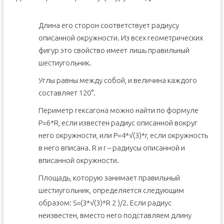
Длина его сторон соответствует радиусу
описанной окружности. Из всех геометрических
фигур это свойство имеет лишь правильный
шестиугольник.
Углы равны между собой, и величина каждого
составляет 120°.
Периметр гексагона можно найти по формуле
Р=6*R, если известен радиус описанной вокруг
него окружности, или Р=4*√(3)*r, если окружность
в него вписана. R и r – радиусы описанной и
вписанной окружности.
Площадь, которую занимает правильный
шестиугольник, определяется следующим
образом: S=(3*√(3)*R 2 )/2. Если радиус
неизвестен, вместо него подставляем длину