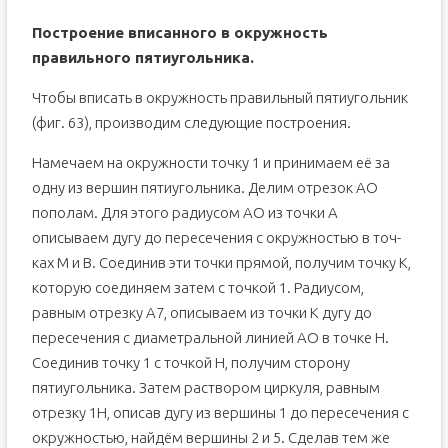
Построение вписанного в окружность
правильного пятиугольника.
Чтобы вписать в окружность правильный пятиугольник
(фиг. 63), про­изводим следующие построения.
Намечаем на окружности точку 1 и принимаем её за
одну из вер­шин пятиугольника. Делим отрезок АО
пополам. Для этого радиусом АО из точки А
описываем дугу до пересечения с окружностью в точ­
ках M и В. Соединив эти точки прямой, получим точку К,
которую соединяем затем с точкой 1. Радиусом,
равным отрезку A7, описываем из точки К дугу до
пересечения с диаметральной линией АО в точке H.
Соединив точку 1 с точкой H, получим сторону
пятиугольника. Затем раствором циркуля, равным
отрезку 1H, описав дугу из вершины 1 до пересечения с
окружностью, найдём вершины 2 и 5. Сделав тем же