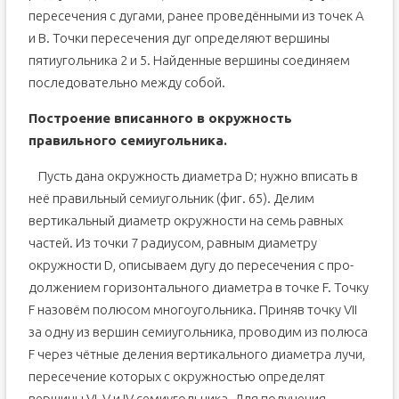
пересечения с дугами, ранее проведён­ными из точек А
и В. Точки пересечения дуг определяют вершины
пятиугольника 2 и 5. Найденные вершины соединяем
последовательно между собой.
Построение вписанного в окружность
правильного семиугольника.
Пусть дана окружность диаметра D; нужно вписать в
неё правильный семиугольник (фиг. 65). Делим
вертикальный диаметр окружности на семь равных
частей. Из точки 7 радиу­сом, равным диаметру
окружности D, описываем дугу до пересечения с про­
должением горизонтального диаметра в точке F. Точку
F назовём полюсом многоугольника. Приняв точку VII
за одну из вершин семиугольника, прово­дим из полюса
F через чётные деления вертикального диаметра лучи,
пересече­ние которых с окружностью определят
вершины VI, V и IV семиугольника. Для получения