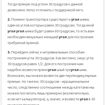
Тогда прямую под углом 30 градусов к данной
дозволено легко отложить с поддержкой него.
2.
Помимо транспортира существуют и
угол
ьники,
один из углов которых равен 30 градусам. Тогда иной
угол
угол
ьника будет равен 60 градусам, то есть вам
необходим визуально меньший
угол
для построения
требуемой прямой.
3.
Перейдем сейчас к нетривиальным способам
построения угла 30 градусов. Как вестимо, синус угла
30 градусов равен 1/2. Для его построения нам
надобно возвести прямо
угол
ьный тре
угол
ьник.
Возможен, мы можем возвести две перпендикулярные
прямые. Но тангенс 30 градусов – иррациональное
число, следственно соотношение между катетами мы
можем посчитать лишь примерно (исключительно,
если нет калькулятора), а, значит, и возвести
угол
в 30
градусов примерно.