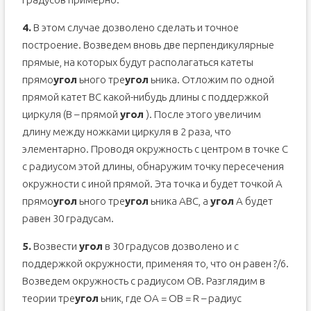
4.
В этом случае дозволено сделать и точное
построение. Возведем вновь две перпендикулярные
прямые, на которых будут располагаться катеты
прямо
угол
ьного тре
угол
ьника. Отложим по одной
прямой катет BC какой-нибудь длины с поддержкой
циркуля (B – прямой
угол
). После этого увеличим
длину между ножками циркуля в 2 раза, что
элементарно. Проводя окружность с центром в точке C
с радиусом этой длины, обнаружим точку пересечения
окружности с иной прямой. Эта точка и будет точкой A
прямо
угол
ьного тре
угол
ьника ABC, а
угол
A будет
равен 30 градусам.
5.
Возвести
угол
в 30 градусов дозволено и с
поддержкой окружности, применяя то, что он равен ?/6.
Возведем окружность с радиусом OB. Разглядим в
теории тре
угол
ьник, где OA = OB = R – радиус