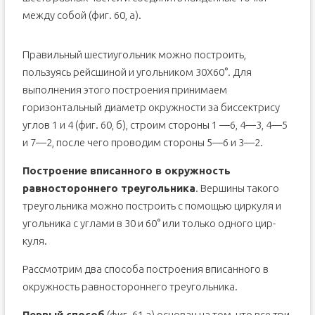
между собой (фиг. 60, а).
Правильный шестиугольник можно построить,
пользуясь рейсшиной и угольником 30X60°. Для
выполнения этого построения принимаем
горизонтальный диаметр окружности за биссектрису
углов 1 и 4 (фиг. 60, б), строим стороны 1 —6, 4—3, 4—5
и 7—2, после чего прово­дим стороны 5—6 и 3—2.
Построение вписанного в окружность
равностороннего треуголь­ника
. Вершины такого
треугольника можно построить с помощью циркуля и
угольника с углами в 30 и 60° или только одного цир­
куля.
Рассмотрим два способа построения вписанного в
окружность рав­ностороннего треугольника.
Первый способ
(фиг. 61,a) основан на том, что все три