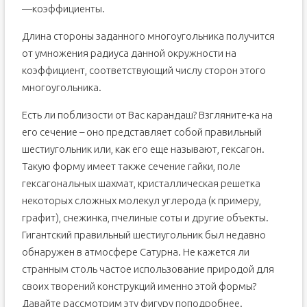
—коэффициенты.
Длина стороны заданного многоугольника получится
от умножения радиуса данной окружности на
коэффициент, соответствующий числу сторон этого
многоугольника.
Есть ли поблизости от Вас карандаш? Взгляните-ка на
его сечение – оно представляет собой правильный
шестиугольник или, как его еще называют, гексагон.
Такую форму имеет также сечение гайки, поле
гексагональных шахмат, кристаллическая решетка
некоторых сложных молекул углерода (к примеру,
графит), снежинка, пчелиные соты и другие объекты.
Гигантский правильный шестиугольник был недавно
обнаружен в атмосфере Сатурна. Не кажется ли
странным столь частое использование природой для
своих творений конструкций именно этой формы?
Давайте рассмотрим эту фигуру поподробнее.