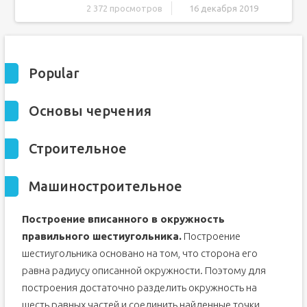
2 372 просмотров
16 декабря 2019
Popular
Основы черчения
Popular
Строительное
Машиностроительное
Основы черчения
Инструкция
Инструкция
Строительное
Инструкция
Инструкция
Машиностроительное
Инструкция
Инструкция
Построение вписанного в окружность
Способ вычерчивания шестиугольника циркулем,
линейкой
правильного шестиуголь­ника.
Построение
Способ вычерчивания шестиугольника без циркуля
шестиугольника основано на том, что сторона его
Формулы
равна радиусу описанной окружности. Поэтому для
построения доста­точно разделить окружность на
шесть равных частей и соединить най­денные точки