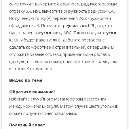
6.
Из точки K вычертите окружность радиусом равным
отрезку ВА. Из L вычертите окружность радиусом СА.
Полученную точку (Р) пересечения 2-х окружностей
объедините с К. Получите тре
угол
ьник КPL, тот, что
будет равен тре
угол
ьнику ABC. Так вы получите
угол
К. Он и будет равен углу В. Дабы это построение
сделать комфортнее и стремительней, от вершины В
отложите равные отрезки, применяя один раствор
циркуля, не сдвигая ножек, опишите этим же радиусом
из точки К окружность.
Видео по теме
Обратите внимание!
Избегайте случайного метаморфозы расстояния
между ножками циркуля. В этом случае шестиугольник
может получиться неправильным.
Полезный совет