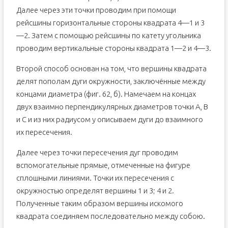
Далее через эти точки проводим при помощи
рейсшины горизонтальные сто­роны квадрата 4—1 и 3
—2. Затем с помощью рейсшины по катету угольника
проводим вертикальные стороны квадрата 1—2 и 4—3.
Второй способ основан на том, что вершины квадрата
делят пополам дуги окружности, заключённые между
концами диаметра (фиг. 62, б). Намечаем на концах
двух взаимно перпендикулярных диа­метров точки А, В
и С и из них радиусом у описываем дуги до вза­имного
их пересечения.
Далее через точки пересечения дуг проводим
вспомогательные пря­мые, отмеченные на фигуре
сплошными линиями. Точки их пересече­ния с
окружностью определят вершины 1 и 3; 4 и 2.
Полученные таким образом вершины искомого
квадрата соединяем последовательно между собою.