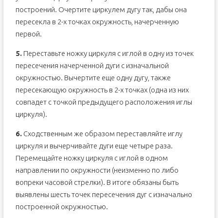
построений. Очертите циркулем дугу так, дабы она
пересекла в 2-х точках окружность, начерченную
первой.
5.
Переставьте ножку циркуля с иглой в одну из точек
пересечения начерченной дуги с изначальной
окружностью. Вычертите еще одну дугу, также
пересекающую окружность в 2-х точках (одна из них
совпадет с точкой предыдущего расположения иглы
циркуля).
6.
Сходственным же образом переставляйте иглу
циркуля и вычерчивайте дуги еще четыре раза.
Перемещайте ножку циркуля с иглой в одном
направлении по окружности (неизменно по либо
вопреки часовой стрелки). В итоге обязаны быть
выявлены шесть точек пересечения дуг с изначально
построенной окружностью.