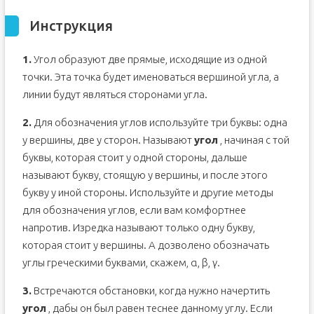
Инструкция
1.
Угол образуют две прямые, исходящие из одной
точки. Эта точка будет именоваться вершиной угла, а
линии будут являться сторонами угла.
2.
Для обозначения углов используйте три буквы: одна
у вершины, две у сторон. Называют
угол
, начиная с той
буквы, которая стоит у одной стороны, дальше
называют букву, стоящую у вершины, и после этого
букву у иной стороны. Используйте и другие методы
для обозначения углов, если вам комфортнее
напротив. Изредка называют только одну букву,
которая стоит у вершины. А дозволено обозначать
углы греческими буквами, скажем, α, β, γ.
3.
Встречаются обстановки, когда нужно начертить
угол
, дабы он был равен теснее данному углу. Если