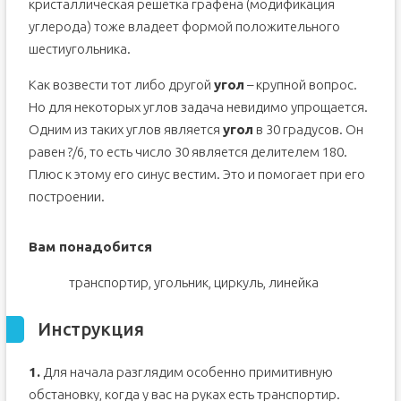
кристаллическая решетка графена (модификация
углерода) тоже владеет формой положительного
шестиугольника.
Как возвести тот либо другой
угол
– крупной вопрос.
Но для некоторых углов задача невидимо упрощается.
Одним из таких углов является
угол
в 30 градусов. Он
равен ?/6, то есть число 30 является делителем 180.
Плюс к этому его синус вестим. Это и помогает при его
построении.
Вам понадобится
транспортир, угольник, циркуль, линейка
Инструкция
1.
Для начала разглядим особенно примитивную
обстановку, когда у вас на руках есть транспортир.