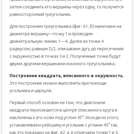
затем соединить его вер­шины через одну, то получится
равносторонний треугольник.
Для построения треугольника (фиг. 61, б) намечаем на
диаметре вершину—точку 1 и проводим
диаметральную линию 1—4. Далее из точки 4
радиусом, равным D/2, описываем дугу до пересечения
с окруж­ностью в точках 3 и 2. Полученные точки будут
двумя другими вер­шинами искомого треугольника.
Построение квадрата, вписанного в окружность
.
Это построение можно выполнить при помощи
угольника и циркуля.
Первый способ основан на том, что диагонали
квадрата пере­секаются в центре описанного круга и
наклонены к его осям под углом 45°. Исходя из этого,
устанавливаем рейсшину и угольник с углами 45° так,
как это показано на фиг. 62, а, и отмечаем точки 1 и 3.