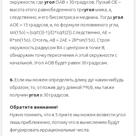
окружности, где
угол
OAB = 30 градусов. Пускай OE –
высота этого равнобедренного тре
угол
ьника, а,
следственно, и его биссектриса и медиана. Тогда
угол
AOE = 15 градусов, и, по формуле половинного угла,
sin(15o) = (sqrt(3)-1)/(2*sqrt(2)).Следственно, AE =
R*sin(15o). Отсель, AB = 2AE = 2R*sin(15o). Строя
окружность радиусом BA с центром в точке B,
обнаружим точку пересечения A этой окружности с
начальной. Угол AOB будет равен 30 градусам.
6.
Если мы можем определять длину дуг каким-нибудь
образом, то, отложив дугу длиной ?*R/6, мы также
получим
угол
в 30 градусов.
Обратите внимание!
Нужно помнить, что в 5 пункте мы можем возвести угол
лишь приближенно, потому что в вычислениях будут
фигурировать иррациональные числа.