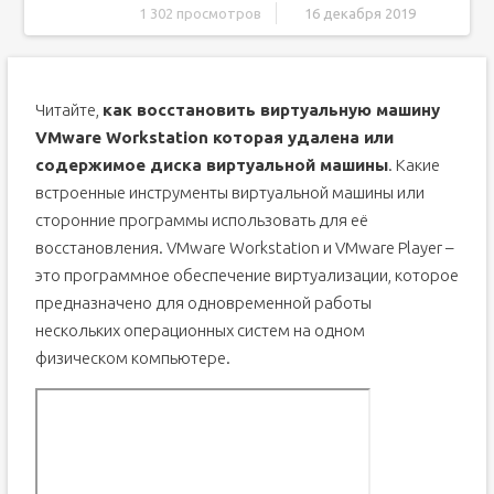
1 302 просмотров
16 декабря 2019
Системные файлы VMware Workstation
Как восстановить виртуальную машину, которая удалена
Читайте,
как восстановить виртуальную машину
Как восстановить содержимое диска виртуальной
машины VMware
VMware Workstation которая удалена или
Как восстановить файл диска виртуальной машины
содержимое диска виртуальной машины
. Какие
VMware, из самой виртуальной машины
встроенные инструменты виртуальной машины или
Похожие статьи
сторонние программы использовать для её
Partition Recovery™
восстановления. VMware Workstation и VMware Player –
Internet Spy™
это программное обеспечение виртуализации, которое
Office Recovery™
предназначено для одновременной работы
Восстановление данных с VirtualBox.
нескольких операционных систем на одном
Выбор виртуальных дисков при установке
физическом компьютере.
программы :
Восстановление данных с Hyper V.
Восстановление данных с виртуального диска.
Восстановление данных и файлов с гипервизоров и
EXSI.