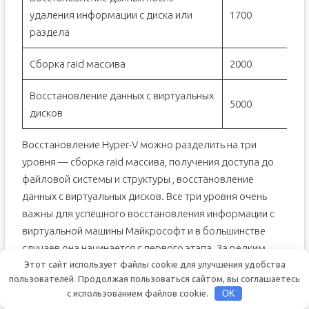
удаления информации с диска или
1700
раздела
Сборка raid массива
2000
Восстановление данных с виртуальных
5000
дисков
Восстановление Hyper-V можно разделить на три
уровня — сборка raid массива, получения доступа до
файловой системы и структуры , восстановление
данных с виртуальных дисков. Все три уровня очень
важны для успешного восстановления информации с
виртуальной машины Майкрософт и в большинстве
случаев она начинается с первого этапа. За редким
исключением системные администраторы не создают
Этот сайт использует файлы cookie для улучшения удобства
пользователей. Продолжая пользоваться сайтом, вы соглашаетесь
raid массив , обычно это делают сразу же при
с использованием файлов cookie.
OK
поступление сервера и только потом создают и