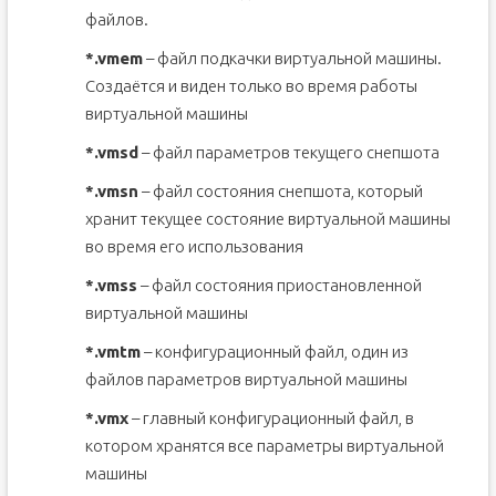
файлов.
*.vmem
– файл подкачки виртуальной машины.
Создаётся и виден только во время работы
виртуальной машины
*.vmsd
– файл параметров текущего снепшота
*.vmsn
– файл состояния снепшота, который
хранит текущее состояние виртуальной машины
во время его использования
*.vmss
– файл состояния приостановленной
виртуальной машины
*.vmtm
– конфигурационный файл, один из
файлов параметров виртуальной машины
*.vmx
– главный конфигурационный файл, в
котором хранятся все параметры виртуальной
машины