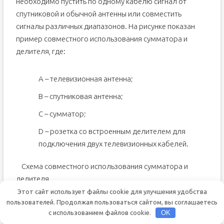
необходимо пустить по одному кабелю сигнал от
спутниковой и обычной антенны или совместить
сигналы различных диапазонов. На рисунке показан
пример совместного использования сумматора и
делителя, где:
А – телевизионная антенна;
В – спутниковая антенна;
С – сумматор;
D – розетка со встроенным делителем для
подключения двух телевизионных кабелей.
Схема совместного использования сумматора и
делителя
Этот сайт использует файлы cookie для улучшения удобства
Ответвители служат для организации магистральной
пользователей. Продолжая пользоваться сайтом, вы соглашаетесь
телевизионной сети, например, для отвода сигнала в
с использованием файлов cookie.
OK
квартиры многоэтажного дома.