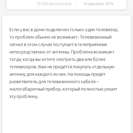
10 026 просмотров
16 декабря 2019
Что такое делитель для антенны
Делители (сплиттеры)
Если у вас в доме подключен только один телевизор,
Ответвители
то проблем обычно не возникает. Телевизионный
Сумматоры (диплексоры)
сигнал в этом случае поступает в телеприёмник
Активный или пассивный?
непосредственно от антенны. Проблема возникает
Как работают делители
тогда, когда вы хотите смотреть два или более
Как правильно выбрать разветвитель для ТВ
телевизоров. Вам не придётся покупать отдельную
Что такое делитель для антенны
антенну для каждого из них. На помощь придёт
Делители (сплиттеры)
разветвитель для телевизионного кабеля –
малогабаритный прибор, который полностью решит
Ответвители
эту проблему.
Сумматоры (диплексоры)
Активный или пассивный?
Как работают делители
Как правильно выбрать разветвитель для ТВ
Назначение и основные различия