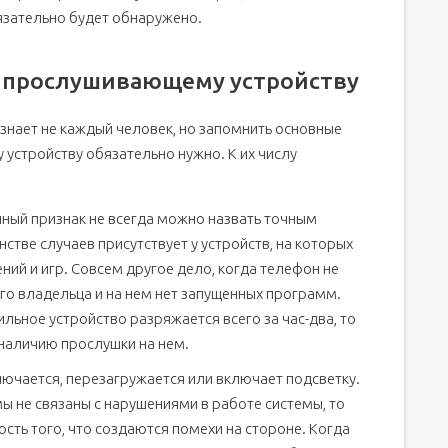
бязательно будет обнаружено.
телефоне , которые помогут вам разобраться. Эти
к прослушивающему устройству
зователей телефонами, о них знает даже не каждый
цы возможного
 знает не каждый человек, но запомнить основные
устройству обязательно нужно. К их числу
нный признак не всегда можно назвать точным
нстве случаев присутствует у устройств, на которых
ий и игр. Совсем другое дело, когда телефон не
его владельца и на нем нет запущенных программ.
ЗАНЫ ЗНАТЬ О СВОЕМ СОТОВОМ ТЕЛЕФОНЕ
льное устройство разряжается всего за час-два, то
 наличию прослушки на нем.
ючается, перезагружается или включает подсветку.
ы не связаны с нарушениями в работе системы, то
сть того, что создаются помехи на стороне. Когда