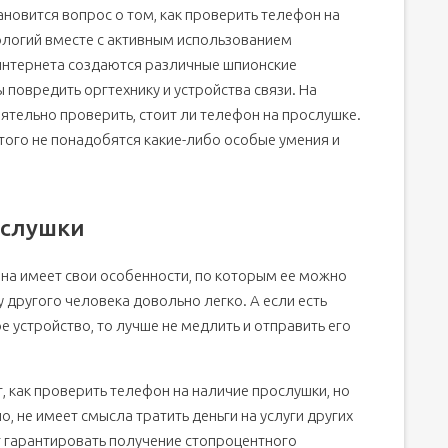
новится вопрос о том, как проверить телефон на
ологий вместе с активным использованием
 интернета создаются различные шпионские
повредить оргтехнику и устройства связи. На
ятельно проверить, стоит ли телефон на прослушке.
 этого не понадобятся какие-либо особые умения и
ослушки
на имеет свои особенности, по которым ее можно
у другого человека довольно легко. А если есть
 устройство, то лучше не медлить и отправить его
, как проверить телефон на наличие прослушки, но
, не имеет смысла тратить деньги на услуги других
т гарантировать получение стопроцентного