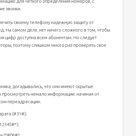
рмацию для четкого определения номеров, с
ие звонки.
печить своему телефону надежную защиту от
д. На самом деле, нет ничего сложного в том, чтобы
ия цифр доступна всем абонентам. Но следует
раторы, поэтому слишком много раз проверять свое
рняка, догадывались, что они имеют скрытые
но просмотреть немало информации: начиная от
сом переадресации.
рата (#31#);
12345#*);
м (*#06#);