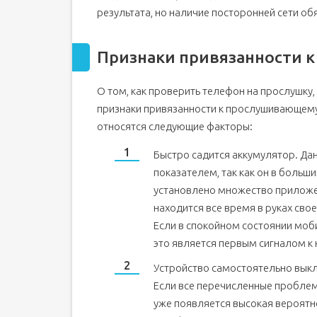
результата, но наличие посторонней сети о
Как убрать прослушку с телефона?
Подводим итоги
Ниже представлены 8 комбинаций на вашем 
Признаки привязанности 
комбинации не известны большинству поль
оператор.
Секретные коды для iPhone: расширяем грани
О том, как проверить телефон на прослушку,
признаки привязанности к прослушивающему 
1. Прячем свой номер телефона
относятся следующие факторы:
2. Как узнать мощность сигнала
3. Узнать свой уникальный код телефона
Быстро садится аккумулятор. Да
4. Определить, куда приходят ваши сообщения
показателем, так как он в больши
5. Запрет вызовов и режим вызова на ожидании
установлено множество приложен
находится все время в руках сво
Читайте также: 3 СЕКРЕТА, КОТОРЫЕ ВЫ ОБЯ
Если в спокойном состоянии моби
это является первым сигналом к
Устройство самостоятельно выкл
Если все перечисленные проблем
уже появляется высокая вероятно