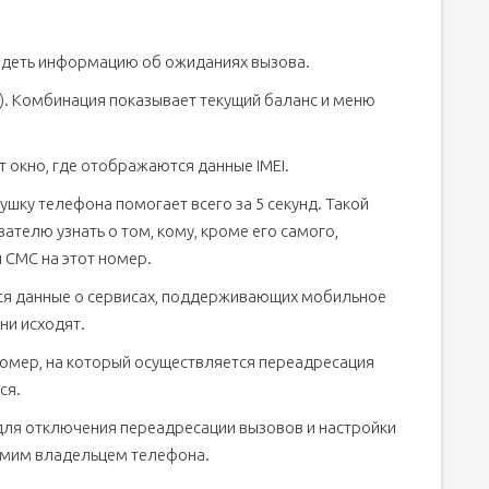
идеть информацию об ожиданиях вызова.
в). Комбинация показывает текущий баланс и меню
 окно, где отображаются данные IMEI.
ушку телефона помогает всего за 5 секунд. Такой
телю узнать о том, кому, кроме его самого,
 СМС на этот номер.
ся данные о сервисах, поддерживающих мобильное
они исходят.
омер, на который осуществляется переадресация
ся.
для отключения переадресации вызовов и настройки
амим владельцем телефона.