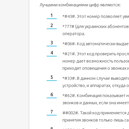
Лучшими комбинациями цифр являются:
*#43#. Этот номер позволяет ув
*777# (для украинских абоненто
оператора.
*#06#. Код автоматически выдает
*#21#. Этот код проверить просл
номер дает возможность пользова
приходят оповещения о звонках и
*#33#. В данном случае выводят
устройство, и аппаратах, откуда 
*#62#. Комбинация показывает н
звонков и данных, если она имеет
##002#. Такой код применяется 
принятия звонков только лишь с