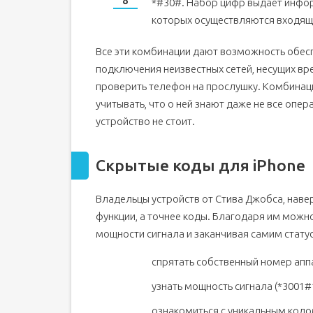
*#30#. Набор цифр выдает инфо
которых осуществляются входящ
Все эти комбинации дают возможность обес
подключения неизвестных сетей, несущих вре
проверить телефон на прослушку. Комбинац
учитывать, что о ней знают даже не все опе
устройство не стоит.
Скрытые коды для iPhone
Владельцы устройств от Стива Джобса, наве
функции, а точнее коды. Благодаря им мож
мощности сигнала и заканчивая самим стату
спрятать собственный номер аппа
узнать мощность сигнала (*3001#
ознакомиться с уникальным кодо