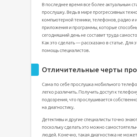
В последнее время все более актуальным ста
Комбинации цифр
прослушку. Ведь в мире прогрессивных техн
Скрытые коды для iPhone
компьютерной техники, телефонов, радио и
Спрятать номер
приложения и программы, которые способны 
Узнать мощность сигнала и уникальный код
сегодняшний день не составит труда самосто
Куда приходят сообщения
Как это сделать — рассказано в статье. Для
Запрет вызовов и вызов на ожидании
помощь специалистов.
Рекомендации
Признаки прослушивания телефона
Отличительные черты пр
Как узнать, что телефон прослушивается?
USSD-команды
Сама по себе прослушка мобильного телефо
Eagle Security
легко различить. Получить доступ к телефон
подозрения, что прослушивается собственное
Incognito
на диагностику.
Anti Spy Mobile
Dr.Web
Детективы и другие специалисты точно знают
Внешний осмотр
поскольку сделать это можно самостоятельно
Обращение к профессионалам
людей. Конечно, такая диагностика не може