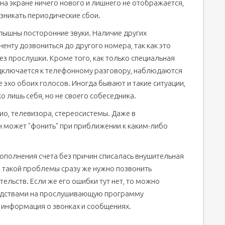
на экране ничего нового и лишнего не отображается,
озникать периодические сбои.
лышны посторонние звуки. Наличие других
нту дозвониться до другого номера, так как это
ез прослушки. Кроме того, как только специальная
ключается к телефонному разговору, наблюдаются
 эхо обоих голосов. Иногда бывают и такие ситуации,
о лишь себя, но не своего собеседника.
ио, телевизора, стереосистемы. Даже в
 может "фонить" при приближении к каким-либо
пополнения счета без причин списалась внушительная
 такой проблемы сразу же нужно позвонить
ельств. Если же его ошибки тут нет, то можно
редствами на прослушивающую программу
 информация о звонках и сообщениях.