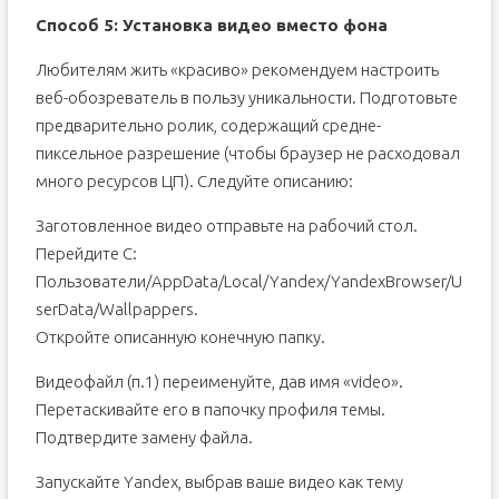
Способ 5: Установка видео вместо фона
Любителям жить «красиво» рекомендуем настроить
веб-обозреватель в пользу уникальности. Подготовьте
предварительно ролик, содержащий средне-
пиксельное разрешение (чтобы браузер не расходовал
много ресурсов ЦП). Следуйте описанию:
Заготовленное видео отправьте на рабочий стол.
Перейдите C:
Пользователи/AppData/Local/Yandex/YandexBrowser/U
serData/Wallpappers.
Откройте описанную конечную папку.
Видеофайл (п.1) переименуйте, дав имя «video».
Перетаскивайте его в папочку профиля темы.
Подтвердите замену файла.
Запускайте Yandex, выбрав ваше видео как тему