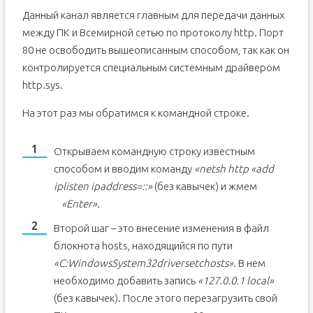
Данный канал является главным для передачи данных
между ПК и Всемирной сетью по протоколу http. Порт
80 не освободить вышеописанным способом, так как он
контролируется специальным системным драйвером
http.sys.
На этот раз мы обратимся к командной строке.
Открываем командную строку известным
способом и вводим команду
«netsh http «add
iplisten ipaddress=::»
(без кавычек) и жмем
«
Enter»
.
Второй шаг – это внесение изменения в файл
блокнота hosts, находящийся по пути
«C:WindowsSystem32driversetchosts»
. В нем
необходимо добавить запись
«127.0.0.1 local»
(без кавычек). После этого перезагрузить свой