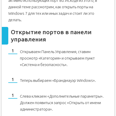
активно использующих порт 80. Исходя из этого, в
Зачем нужно открывать порты?
данной теме рассмотрим, как открыть порты на
Проверка порта
Windows 7 для тех или иных задач и стоит ли это
Открытие порта в фаерволе
делать.
Настройки маршрутизатора
Открытие портов в панели
Открытие порта в антивирусе
управления
Открываем Панель Управления, ставим
просмотр «Категория» и открываем пункт
«Система и безопасность».
Теперь выбираем «Брандмауэр Windows».
Слева кликаем «Дополнительные параметры».
Должен появиться запрос «Открыть от имени
администратора».