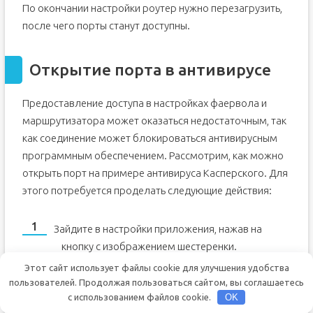
По окончании настройки роутер нужно перезагрузить,
после чего порты станут доступны.
Открытие порта в антивирусе
Предоставление доступа в настройках фаервола и
маршрутизатора может оказаться недостаточным, так
как соединение может блокироваться антивирусным
программным обеспечением. Рассмотрим, как можно
открыть порт на примере антивируса Касперского. Для
этого потребуется проделать следующие действия:
Зайдите в настройки приложения, нажав на
кнопку с изображением шестеренки.
Этот сайт использует файлы cookie для улучшения удобства
Выберите раздел
«Дополнительно»
и
пользователей. Продолжая пользоваться сайтом, вы соглашаетесь
перейдите на вкладку
«Сеть»
.
с использованием файлов cookie.
OK
Далее кликните
«Выбрать»
.