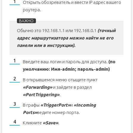
Открыть обозреватель и ввести IP адрес вашего
роутера.
Обычно это 192.168.1.1 или 192.168.0.1
(точный
адрес маршрутизатора можно найти не его
панели или в инструкции).
Введите ваш логин и пароль для доступа.
(по
умолчанию: Имя-admin; пароль-admin)
В открывшемся меню отыщите пункт
«
Forwarding
»
и зайдите в раздел
«
PortTriggering
»
.
В графы
«
TriggerPort
»
и
«
Incoming
Ports
»
ведите номер порта.
Кликните
«
Save
»
.