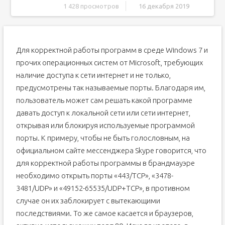
1 428 просмотров
16 декабря 2019
Открытие портов в панели управления
Как открывать порты через командную строку
Для корректной работы программ в среде Windows 7 и
Как проверить открытые порты?
прочих операционных систем от Microsoft, требующих
Что такое «Порт» и зачем он нужен
наличие доступа к сети интернет и не только,
Проверка статуса портов
предусмотрены так называемые порты. Благодаря им,
Открываем порт через Брандмауэр Windows
пользователь может сам решать какой программе
Открываем порт 80
давать доступ к локальной сети или сети интернет,
Применение стороннего софта CurrPorts
открывая или блокируя используемые программой
Преимущества
порты. К примеру, чтобы не быть голословным, на
официальном сайте мессенджера Skype говорится, что
Недостатки
для корректной работы программы в брандмауэре
Работаем с UPnP Wizard
необходимо открыть порты «443/TCP», «3478-
Преимущества
3481/UDP» и «49152-65535/UDP+TCP», в противном
Недостатки
случае он их заблокирует с вытекающими
Онлайн-сервис 2ip.ru
последствиями. То же самое касается и браузеров,
Подводим итоги вышесказанному