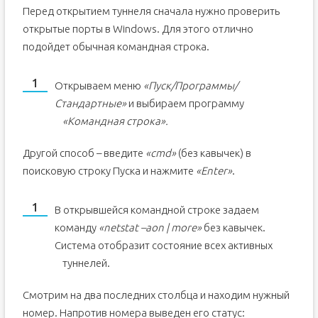
Перед открытием туннеля сначала нужно проверить
открытые порты в Windows. Для этого отлично
подойдет обычная командная строка.
Открываем меню
«Пуск/Программы/
Стандартные»
и выбираем программу
«Командная строка».
Другой способ – введите
«
cmd»
(без кавычек) в
поисковую строку Пуска и нажмите
«
Enter»
.
В открывшейся командной строке задаем
команду
«netstat –aon | more»
без кавычек.
Система отобразит состояние всех активных
туннелей.
Смотрим на два последних столбца и находим нужный
номер. Напротив номера выведен его статус: