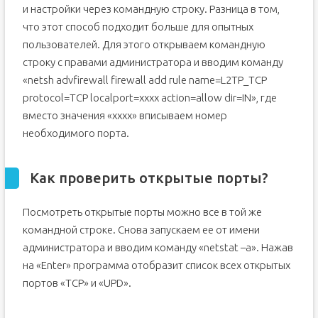
и настройки через командную строку. Разница в том,
что этот способ подходит больше для опытных
пользователей. Для этого открываем командную
строку с правами администратора и вводим команду
«netsh advfirewall firewall add rule name=L2TP_TCP
protocol=TCP localport=хххх action=allow dir=IN», где
вместо значения «xxxx» вписываем номер
необходимого порта.
Как проверить открытые порты?
Посмотреть открытые порты можно все в той же
командной строке. Снова запускаем ее от имени
администратора и вводим команду «netstat –a». Нажав
на «Enter» программа отобразит список всех открытых
портов «TCP» и «UPD».