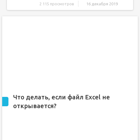
2 115 просмотров
16 декабря 2019
Что делать, если файл Excel не открывается?
Каомодзи на Windows
Windows 10 на калькуляторе
Windows 10 не видит флешку
Не работают наушники на компьютере Windows 10
Ноутбук с Windows 10 не видит наушники
Проблема совместимости
Настройка параметров
Ошибка сопоставлений
Проблема с надстройками
Что делать, если файл Excel не
Повреждение файла
открывается?
Вирусы
Нестандартные файлы
Многооконный режим
Чем открыть xls файл, пользователям Windows