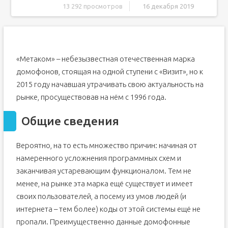
13 292 просмотров
16 декабря 2019
Общие сведения
Коды и все о них
Полезное видео
«Метаком» – небезызвестная отечественная марка
Заключение
домофонов, стоящая на одной ступени с «Визит», но к
Как открыть домофон Метаком без ключа
2015 году начавшая утрачивать свою актуальность на
Инструкция для моделей с дисплеем
рынке, просуществовав на нём с 1996 года.
Инструкция для моделей без дисплея
Общие сведения
Универсальные коды
Другие способы
Вероятно, на то есть множество причин: начиная от
Как открыть домофон Метаком без ключа
намеренного усложнения программных схем и
Инструкция для моделей с дисплеем
заканчивая устаревающим функционалом. Тем не
Инструкция для моделей без дисплея
менее, на рынке эта марка ещё существует и имеет
Универсальные коды
своих пользователей, а посему из умов людей (и
интернета – тем более) коды от этой системы ещё не
Другие способы
пропали. Преимущественно данные домофонные