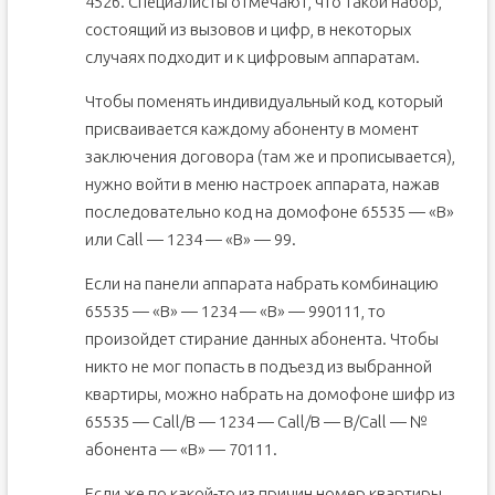
4526. Специалисты отмечают, что такой набор,
состоящий из вызовов и цифр, в некоторых
случаях подходит и к цифровым аппаратам.
Чтобы поменять индивидуальный код, который
присваивается каждому абоненту в момент
заключения договора (там же и прописывается),
нужно войти в меню настроек аппарата, нажав
последовательно код на домофоне 65535 — «В»
или Call — 1234 — «В» — 99.
Если на панели аппарата набрать комбинацию
65535 — «В» — 1234 — «В» — 990111, то
произойдет стирание данных абонента. Чтобы
никто не мог попасть в подъезд из выбранной
квартиры, можно набрать на домофоне шифр из
65535 — Call/В — 1234 — Call/В — В/Call — №
абонента — «В» — 70111.
Если же по какой-то из причин номер квартиры