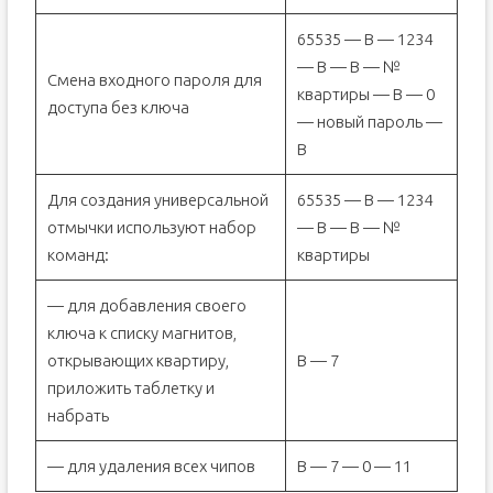
65535 — B — 1234
— В — B — №
Смена входного пароля для
квартиры — B — 0
доступа без ключа
— новый пароль —
В
Для создания универсальной
65535 — B — 1234
отмычки используют набор
— B — В — №
команд:
квартиры
— для добавления своего
ключа к списку магнитов,
открывающих квартиру,
В — 7
приложить таблетку и
набрать
— для удаления всех чипов
В — 7 — 0 — 11