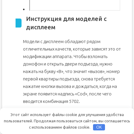
Инструкция для моделей с
дисплеем
Модели с дисплеем обладают рядом
отличительных качеств, которые зависят это от
модификации аппарата. Чтобы взломать
домофон и открыть двери подъезда, нужно
нажать на букву «В», что значит «вызов», номер
первой квартиры подъезда, снова требуется
нажатие кнопки вызова и дождаться, когда на
экране появится надпись «Соd», после чего
вводится комбинация 5702.
Если проникнуть в подъезд не удалось, можно
Этот сайт использует файлы cookie для улучшения удобства
попробовать другую операцию. Для этого
пользователей. Продолжая пользоваться сайтом, вы соглашаетесь
с использованием файлов cookie.
OK
нажимают последовательно: