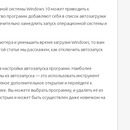
нной системы Windows 10 может приводить к
щью Autoruns
о программ добавляют себя в список автозагрузки
ачительно замедлить запуск операционной системы и
ьютера и уменьшить время загрузки Windows, то вам
ра
той статье мы расскажем, как отключить автозапуск
иальных программ
в настройки автозапуска программ. Наиболее
 10 или добавить в нее
ы из автозапуска — это использовать инструмент
лное дополнительное открытие и перейдите к
ке. Вы можете выбрать программу, и удалить её из
ыстрым и может быть осуществлен даже новичком на
 автозапуска программ?
рограмм в Windows 10
10