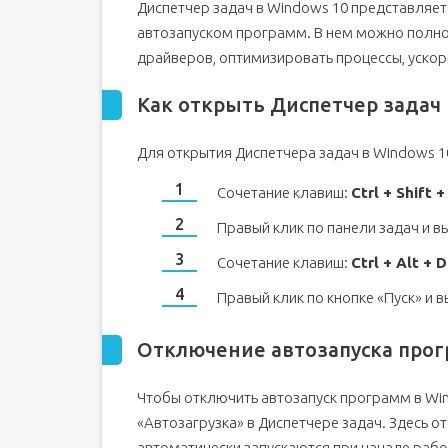
Диспетчер задач в Windows 10 представляет
1. Использование функциональной клавиши
автозапуском программ. В нем можно полно
2. Добавление программ через папку автоз
драйверов, оптимизировать процессы, ускор
3. Использование диспетчера задач
Как открыть Диспетчер задач
Вопрос-ответ:
Видео:
Для открытия Диспетчера задач в Windows 1
Как отключить автозапуск программ в wind
Сочетание клавиш:
Ctrl + Shift +
Правый клик по панели задач и в
Сочетание клавиш:
Ctrl + Alt + D
Правый клик по кнопке «Пуск» и 
Отключение автозапуска про
Чтобы отключить автозапуск программ в Win
«Автозагрузка» в Диспетчере задач. Здесь 
автоматически запускаются при начале раб