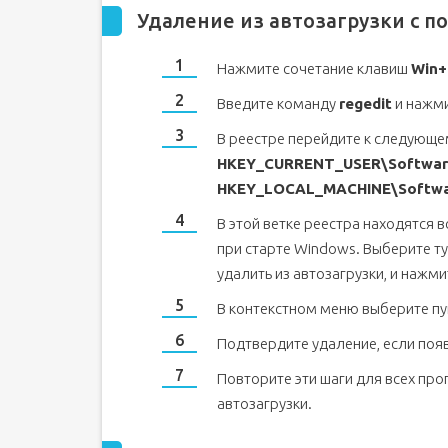
Удаление из автозагрузки с 
Нажмите сочетание клавиш
Win+
Введите команду
regedit
и нажм
В реестре перейдите к следующем
HKEY_CURRENT_USER\Software
HKEY_LOCAL_MACHINE\Softwar
В этой ветке реестра находятся 
при старте Windows. Выберите т
удалить из автозагрузки, и нажм
В контекстном меню выберите п
Подтвердите удаление, если поя
Повторите эти шаги для всех про
автозагрузки.