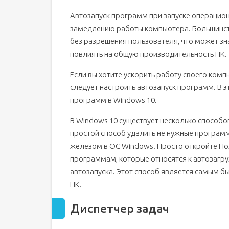
Отключение автозапуска программ
Автозапуск программ при запуске операцио
Удаление программ из автозагрузки с помо
замедлению работы компьютера. Большинств
Папка Автозагрузка
без разрешения пользователя, что может зн
Как открыть папку Автозагрузка?
повлиять на общую производительность ПК.
Полное удаление из автозагрузки
Если вы хотите ускорить работу своего комп
Удаление из автозагрузки с помощью реест
следует настроить автозапуск программ. В э
Удаление из автозагрузки с помощью спец
программ в Windows 10.
C этим железом ваш ПК запустится за секунды
В Windows 10 существует несколько способо
Как удалить программу из автозагрузки Windows
простой способ удалить не нужные программ
1. Использование настроек Windows 10
железом в ОС Windows. Просто откройте По
2. Использование диспетчера задач
программам, которые относятся к автозагруз
3. Использование реестра Windows
автозапуска. Этот способ является самым б
CCleaner
ПК.
Как использовать CCleaner для отключения
Диспетчер задач
Другие способы отключения автозапуска п
Добавление программ в автозагрузку Windows 