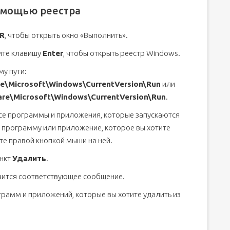
помощью реестра
R
, чтобы открыть окно «Выполнить».
ите клавишу
Enter
, чтобы открыть реестр Windows.
у пути:
\Microsoft\Windows\CurrentVersion\Run
или
e\Microsoft\Windows\CurrentVersion\Run
.
все программы и приложения, которые запускаются
у программу или приложение, которое вы хотите
ите правой кнопкой мыши на ней.
ункт
Удалить
.
вится соответствующее сообщение.
грамм и приложений, которые вы хотите удалить из