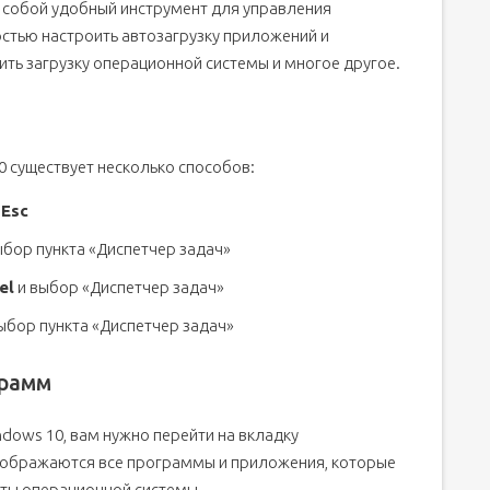
 собой удобный инструмент для управления
 Win+R
стью настроить автозагрузку приложений и
агрузки
ить загрузку операционной системы и многое другое.
0 существует несколько способов:
ows 10 и лишние службы. Компьютер начал тормозить.
 Esc
ыбор пункта «Диспетчер задач»
el
и выбор «Диспетчер задач»
выбор пункта «Диспетчер задач»
грамм
dows 10, вам нужно перейти на вкладку
отображаются все программы и приложения, которые
оты операционной системы.