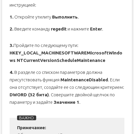
инструкцией:
1.
Откройте утилиту
Выполнить
.
2.
Введите команду
regedit
и нажмите
Enter
.
3.
Пройдите по следующему пути:
HKEY_LOCAL_MACHINESOFTWAREMicrosoftWindo
ws NTCurrentVersionScheduleMaintenance
4.
В разделе со списком параметров должна
присутствовать функция
MaintenanceDisabled
. Если
она отсутствует, создайте ее со следующим критерием:
DWORD (32 бита)
. Совершите двойной щелчок по
параметру и задайте
Значение 1
.
Примечание: