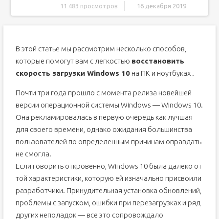
11 483 просмотров
16 декабря 2019
Как повысить скорость загрузки операционной системы?
Способ №1. Отключите Быстрый запуск Windows
В этой статье мы рассмотрим несколько способов,
Способ №2. Отключите автоматическое
обслуживание Windows 10
которые помогут вам с легкостью
восстановить
Способ №3. Отключите автозагрузку сервисов и
скорость загрузки Windows 10
на ПК и ноутбуках .
программ
Способ №4. Отключение служб Windows 10
Почти три года прошло с момента релиза новейшей
Способ №5. Обновите драйвер видеокарты
версии операционной системы Windows — Windows 10.
Способ №6. Установите последние обновления
Она рекламировалась в первую очередь как лучшая
Windows 10
для своего времени, однако ожидания большинства
Дополнительное решение по ускорению загрузки ОС
Windows
пользователей по определенным причинам оправдать
Похожие статьи про восстановление данных:
не смогла.
Если говорить откровенно, Windows 10 была далеко от
Что сделать в первую очередь
той характеристики, которую ей изначально присвоили
Нужно ли отключить защитник Windows 10
разработчики. Принудительная установка обновлений,
Какие службы нужно отключить в windows 10
проблемы с запуском, ошибки при перезагрузках и ряд
Нужно ли отключать обновления Windows 10
других неполадок — все это сопровождало