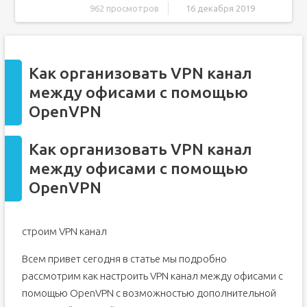
962 просмотров
16 декабря 2019
Как организовать VPN канал между офисами с помощью
OpenVPN
Как организовать VPN канал между офисами с помощью
OpenVPN
Как организовать VPN канал
Network N_B1 содержит:
между офисами с помощью
Network N_B2 содержит:
OpenVPN
Приступаем к настройке
Дополнительная защита
Как организовать VPN канал
Организация VPN каналов между офисами при помощи
между офисами с помощью
OpenVPN.
OpenVPN
Топология сети.
Настраиваем OpenVPN сервер.
Генерируем основной сертификат СА и СА ключ:
строим VPN канал
Генерируем сертификат (server.crt) и ключ
(server.key) сервера.
Всем привет сегодня в статье мы подробно
Генерируем сертификат (office1.crt) и ключ
рассмотрим как настроить VPN канал между офисами с
(office1.key) для клиента.
помощью OpenVPN с возможностью дополнительной
Генерация параметров DiffieHellman (dh1024.pem).