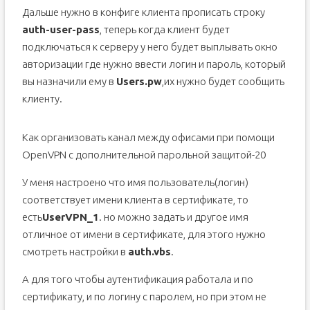
Дальше нужно в конфиге клиента прописать строку
auth-user-pass
, теперь когда клиент будет
подключаться к серверу у него будет выплывать окно
авторизации где нужно ввести логин и пароль, который
вы назначили ему в
Users.pw
,их нужно будет сообщить
клиенту.
Как организовать канал между офисами при помощи
OpenVPN с дополнительной парольной защитой-20
У меня настроено что имя пользователь(логин)
соответствует имени клиента в сертификате, то
есть
UserVPN_1
. но можно задать и другое имя
отличное от имени в сертификате, для этого нужно
смотреть настройки в
auth.vbs
.
А для того чтобы аутентификация работала и по
сертификату, и по логину с паролем, но при этом не