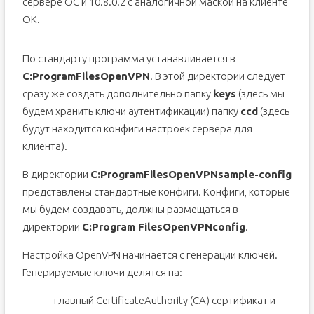
сервере ОС и 10.8.0.2 с аналогичной маской на клиенте
ОК.
По стандарту программа устанавливается в
C:ProgramFilesOpenVPN
. В этой директории следует
сразу же создать дополнительно папку
keys
(здесь мы
будем хранить ключи аутентификации) папку
ccd
(здесь
будут находится конфиги настроек сервера для
клиента).
В директории
C:ProgramFilesOpenVPNsample-config
представлены стандартные конфиги. Конфиги, которые
мы будем создавать, должны размещаться в
директории
C:Program FilesOpenVPNconfig
.
Настройка OpenVPN начинается с генерации ключей.
Генерируемые ключи делятся на:
главный CertificateAuthority (CA) сертификат и