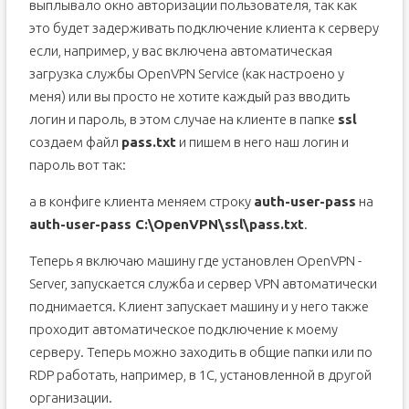
выплывало окно авторизации пользователя, так как
это будет задерживать подключение клиента к серверу
если, например, у вас включена автоматическая
загрузка службы OpenVPN Service (как настроено у
меня) или вы просто не хотите каждый раз вводить
логин и пароль, в этом случае на клиенте в папке
ssl
создаем файл
pass.txt
и пишем в него наш логин и
пароль вот так:
а в конфиге клиента меняем строку
auth-user-pass
на
auth-user-pass C:\OpenVPN\ssl\pass.txt
.
Теперь я включаю машину где установлен OpenVPN -
Server, запускается служба и сервер VPN автоматически
поднимается. Клиент запускает машину и у него также
проходит автоматическое подключение к моему
серверу. Теперь можно заходить в общие папки или по
RDP работать, например, в 1С, установленной в другой
организации.