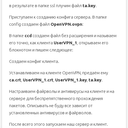
в результате в папке ssl плучим файл
ta.key
.
Приступаем к созданию конфига сервера. В папке
config создаем файл
OpenVPN.ovpn
:
В папке
ccd
создаем файл без расширения и называем
его точно, как клиента
UserVPN_1
, открываем его
блокнотом и пишем следующее:
Создаем конфиг клиента.
Устанавливаем на клиенте OpenVPN, предаём ему
ca.crt
,
UserVPN_1.crt
,
UserVPN_1.key
,
ta.key
.
Настраиваем файрволы и антивирусы на клиенте и на
сервере для беспрепятственного прохождения
пакетов. Описывать не буду все зависит от
установленных антивирусов и файрволов.
После всего этого запускаем наш сервер и клиент.