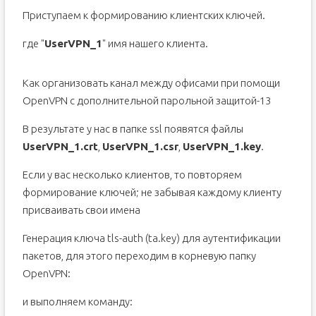
Приступаем к формированию клиентских ключей.
где "
UserVPN_1
" имя нашего клиента.
Как организовать канал между офисами при помощи
OpenVPN с дополнительной парольной защитой-13
В результате у нас в папке ssl появятся файлы
UserVPN_1.crt
,
UserVPN_1.csr
,
UserVPN_1.key
.
Если у вас несколько клиентов, то повторяем
формирование ключей; не забывая каждому клиенту
присваивать свои имена
Генерация ключа tls-auth (ta.key) для аутентификации
пакетов, для этого переходим в корневую папку
OpenVPN:
и выполняем команду: