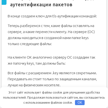
аутентификации пакетов
В конце создаем ключ для tls-аутификации командой:
Теперь разберемся с тем, какие файлы оставлять на
сервере, а какие перенести клиенту. На сервере (OC)
должны находиться в созданной нами папке keys
только следующие файлы:
На клиенте OK аналогично серверу ОС создадим так
же папочку keys, там должны быть:
Все файлы с расширением .key являются секретными.
Передавать их стоит только по защищенным каналам,
лучше на физическим носителе.
Этот сайт использует файлы cookie для улучшения удобства
Далее приступим к созданию конфига для нашего
пользователей. Продолжая пользоваться сайтом, вы соглашаетесь
сервера ОС и клиента ОК. В директории config создаем
с использованием файлов cookie.
OK
файл со следующим названием и расширением: