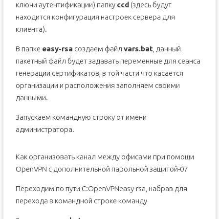
ключи аутентификации) папку
ccd
(здесь будут
находится конфигурация настроек сервера для
клиента).
В папке
easy-rsa
создаем файл
vars.bat
, данный
пакетный файл будет задавать переменные для сеанса
генерации сертификатов, в той части что касается
организации и расположения заполняем своими
данными.
Запускаем командную строку от имени
администратора.
Как организовать канал между офисами при помощи
OpenVPN с дополнительной парольной защитой-07
Переходим по пути C:OpenVPNeasy-rsa, набрав для
перехода в командной строке команду