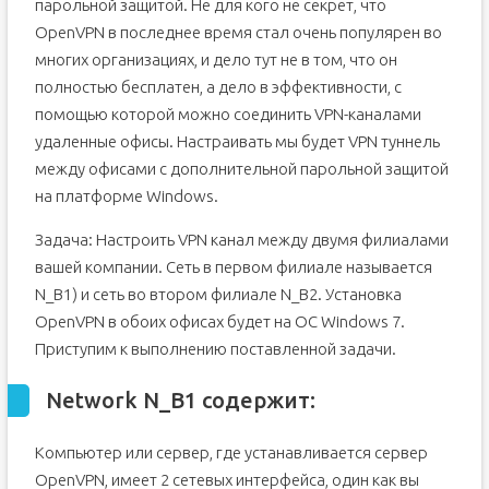
парольной защитой. Не для кого не секрет, что
Генерация ключа tls-auth (ta.key) для
аутентификации пакетов
OpenVPN в последнее время стал очень популярен во
Настройка клиента.
многих организациях, и дело тут не в том, что он
полностью бесплатен, а дело в эффективности, с
Настройка брандмауэра и маршрутизация.
помощью которой можно соединить VPN-каналами
удаленные офисы. Настраивать мы будет VPN туннель
между офисами с дополнительной парольной защитой
на платформе Windows.
Задача: Настроить VPN канал между двумя филиалами
вашей компании. Сеть в первом филиале называется
N_B1) и сеть во втором филиале N_B2. Установка
OpenVPN в обоих офисах будет на ОС Windows 7.
Приступим к выполнению поставленной задачи.
Network N_B1 содержит:
Компьютер или сервер, где устанавливается сервер
OpenVPN, имеет 2 сетевых интерфейса, один как вы