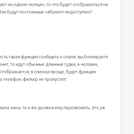
т на одном «конце», то что будет отображаться на
ли будут постоянные «абонент недоступен»?
 заблокировал, или написать ему сообщение?
л в черный список)?
ю страницу?
есть такая функция сообщить о спаме, вы блокируете
нит, то идут обычные длинные гудки, а человек,
окировать человека?
 отображается, в списках проще, будет функция
иска?
а телефон, фильтр не пропустит!
 могу войти на страницу!
блокировал?
вает, кто добавил нас в ЧС
вала хама, то я же должна ему перезвонить. Это уж
онтакте