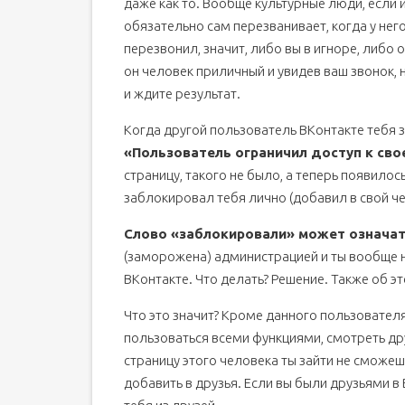
даже как то. Вообще культурные люди, если и
обязательно сам перезванивает, когда у нег
перезвонил, значит, либо вы в игноре, либо 
он человек приличный и увидев ваш звонок, 
и ждите результат.
Когда другой пользователь ВКонтакте тебя 
«Пользователь ограничил доступ к сво
страницу, такого не было, а теперь появилось
заблокировал тебя лично (добавил в свой че
Слово «заблокировали» может означать
(заморожена) администрацией и ты вообще 
ВКонтакте. Что делать? Решение. Также об э
Что это значит? Кроме данного пользователя
пользоваться всеми функциями, смотреть др
страницу этого человека ты зайти не сможеш
добавить в друзья. Если вы были друзьями в