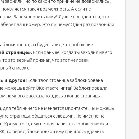
м звонили , но по какой то причине не дозвонились ,
о появляется такая возможность. А если не
он хам. Зачем звонить хаму? Лучше понадеяться, что
наберет ваш номер. Это я к чему? Один раз позвонили
заблокировал, ты будешь видеть сообщение
ей странице».
Если раньше, когда ты заходил на его
, то это верный признак, что этот человек
рный список).
 и другое!
Если твоя страница заблокирована
не можешь войти ВКонтакте, читай Заблокировали
том немного рассказано здесь в конце страницы.
, для тебя ничего не меняется ВКонтакте. Ты можешь
угие страницы, общаться с людьми. Но именно на
ь. Кроме того, ему нельзя написать сообщение или
 ВК, то перед блокировкой ему пришлось удалить