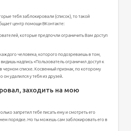
торые тебя заблокировали (список), то такой
общает центр помощи ВКонтакте:
зователей, которые предпочли ограничить Вам доступ
 каждого человека, которого подозреваешь в том,
и видишь надпись «Пользователь ограничил доступ к
а в черном списке. Косвенный признак, по которому
 он удалился у тебя из друзей.
ровал, заходить на мою
только запретил тебе писать ему и смотреть его
ннем порядке. Но ты можешь сам заблокировать его в