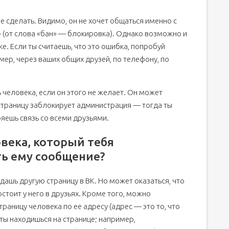
не сделать. Видимо, он не хочет общаться именно с
» (от слова «бан» — блокировка). Однако возможно и
ке. Если ты считаешь, что это ошибка, попробуй
ер, через ваших общих друзей, по телефону, по
человека, если он этого не желает. Он может
ю страницу заблокирует администрация — тогда ты
яешь связь со всеми друзьями.
овека, который тебя
ть ему сообщение?
дашь другую страницу в ВК. Но может оказаться, что
остоит у него в друзьях. Кроме того, можно
траницу человека по ее адресу (адрес — это то, что
 ты находишься на странице; например,