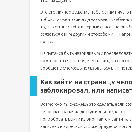
тебя из друзей.
Это его личное решение, тебе с этим ничего 
тобой. Также это иногда называют «забанил
то, что он внес тебя в черный список по ошиб
связаться с ним другими способами — наприм
почте.
Не пытайся быть назойливым и преследовать 
пожаловаться на тебя, и есть риск, что тво
вообще не сможешь пользоваться ВК и потер
Как зайти на страницу чел
заблокировал, или написа
Возможно, ты сможешь это сделать, если соз
человек ограничил доступ и для тех, кто не с
попробовать выйти из ВКонтакте и зайти на с
написано в адресной строке браузера, когда