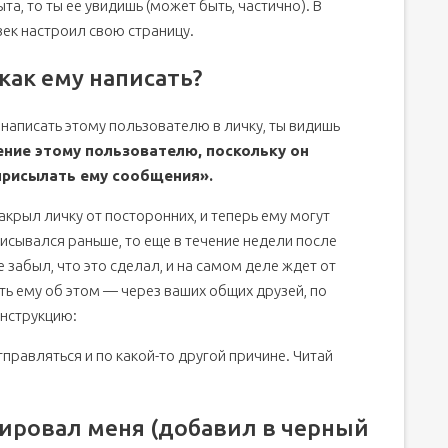
ыта, то ты ее увидишь (может быть, частично). В
век настроил свою страницу.
как ему написать?
написать этому пользователю в личку, ты видишь
ние этому пользователю, поскольку он
 присылать ему сообщения».
акрыл личку от посторонних, и теперь ему могут
писывался раньше, то еще в течение недели после
е забыл, что это сделал, и на самом деле ждет от
ь ему об этом — через ваших общих друзей, по
инструкцию:
правляться и по какой-то другой причине. Читай
окировал меня (добавил в черный