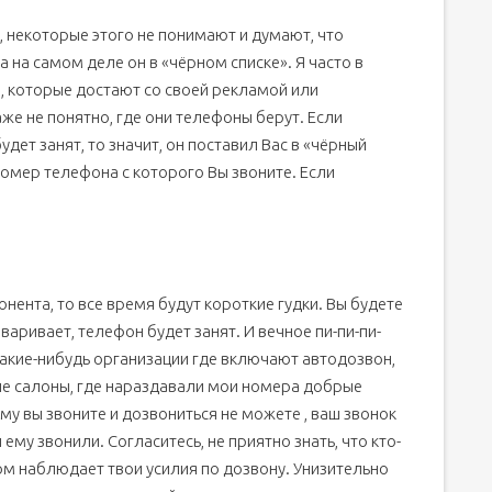
ледуемого контакта в сети
, некоторые этого не понимают и думают, что
 на самом деле он в «чёрном списке». Я часто в
в, которые достают со своей рекламой или
же не понятно, где они телефоны берут. Если
удет занят, то значит, он поставил Вас в «чёрный
 номер телефона с которого Вы звоните. Если
Теле2?
е2?
ента, то все время будут короткие гудки. Вы будете
оваривает, телефон будет занят. И вечное пи-пи-пи-
какие-нибудь организации где включают автодозвон,
ска»?
ие салоны, где нараздавали мои номера добрые
му вы звоните и дозвониться не можете , ваш звонок
 ему звонили. Согласитесь, не приятно знать, что кто-
том наблюдает твои усилия по дозвону. Унизительно