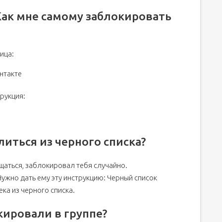
Как мне самому заблокировать
ица:
нтакте
трукция:
литься из черного списка?
щаться, заблокировал тебя случайно.
ужно дать ему эту инструкцию: Черный список
ека из черного списка.
окировали в группе?