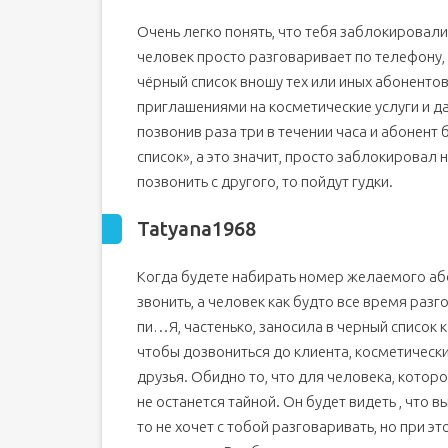
Проверьте статус последнего появления исс
Очень легко понять, что тебя заблокировали
Синие флажки
человек просто разговаривает по телефону, а
Нет изменений в профиле
чёрный список вношу тех или иных абоненто
Доступен ли звонок через приложение?
приглашениями на косметические услуги и да
Время разобраться раз и навсегда
позвонив раза три в течении часа и абонент б
список», а это значит, просто заблокировал
Описание услуги Теле2 «Черный список»
позвонить с другого, то пойдут гудки.
Как подключить услугу «Черный список» на 
Как добавить номер в «Черный список» Тел
Tatyana1968
Как добавить СМС в «Черный список»?
Как убрать номер из «Черного списка»?
Когда будете набирать номер желаемого абон
Проверка номеров в «Черном списке»
звонить, а человек как будто все время разг
пи…Я, частенько, заносила в черный список 
Как посмотреть, кто звонил из «Черного спи
чтобы дозвониться до клиента, косметическ
Как отключить «Черный список» на Теле2?
друзья. Обидно то, что для человека, которо
не останется тайной. Он будет видеть , что вы
то не хочет с тобой разговаривать, но при э