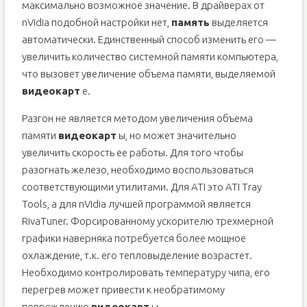
максимально возможное значение. В драйверах от
nVidia подобной настройки нет,
память
выделяется
автоматически. Единственный способ изменить его —
увеличить количество системной памяти компьютера,
что вызовет увеличение объема памяти, выделяемой
видеокарт
е.
Разгон не является методом увеличения объема
памяти
видеокарт
ы, но может значительно
увеличить скорость ее работы. Для того чтобы
разогнать железо, необходимо воспользоваться
соответствующими утилитами. Для ATI это ATI Tray
Tools, а для nVidia лучшей программой является
RivaTuner. Форсированному ускорителю трехмерной
графики наверняка потребуется более мощное
охлаждение, т.к. его тепловыделение возрастет.
Необходимо контролировать температуру чипа, его
перегрев может привести к необратимому
повреждению
видеокарт
ы.