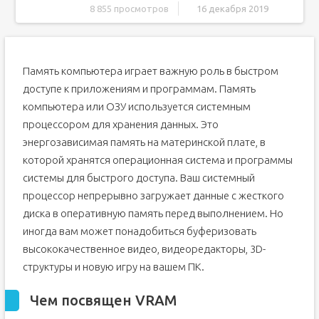
8 855 просмотров
16 декабря 2019
Чем посвящен VRAM
Зачем вам VRAM?
Память компьютера играет важную роль в быстром
Увеличение выделенного видео RAM в Windows 10
доступе к приложениям и программам. Память
Проверьте количество VRAM на вашей видеокарте
компьютера или ОЗУ используется системным
Увеличьте выделенную видео память на вашей
процессором для хранения данных. Это
видеокарте из BIOS
Увеличьте выделенную видеопамять на вашей
энергозависимая память на материнской плате, в
видеокарте с помощью редактора реестра
которой хранятся операционная система и программы
Как задействовать всю видеопамять на windows 7. Как
системы для быстрого доступа. Ваш системный
добавить видеопамять из оперативной?
Какова роль видеопамяти в системе
процессор непрерывно загружает данные с жесткого
диска в оперативную память перед выполнением. Но
Определяем тип графического адаптера
иногда вам может понадобиться буферизовать
Как увеличить видеопамять дискретных карт за счет
повышения производительности
высококачественное видео, видеоредакторы, 3D-
Настройки буфера кадра
структуры и новую игру на вашем ПК.
Как увеличить видеопамять за счет оперативной
(распределяемой) через BIOS
Чем посвящен VRAM
Стоит ли этим заниматься