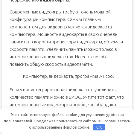
Современные видеоигры требуют очень мощной
конфигурации компьютера. Самым главным
компонентом для видеоигр является видеокарта
компьютера. Мощность видеокарты в свою очередь
зависит от скорости процессора видеокарты, объема и
скорости памяти. Увеличить память можно только в
интегрированных видеокартах. Но есть способ
повысить общую скорость видеопамяти.
Компьютер, видеокарта, программа ATItool
Если у вас интегрированная видеокарта , увеличить
количество памяти можно в БИОС. Учтите тот факт, что
интегрированные видеокарты вообще не обладают
собственной памятью и все ресурсы берут из
Этот сайт использует файлы cookie для улучшения удобства
оперативной памяти. Если
пользователей. Продолжая пользоваться сайтом, вы соглашаетесь
с использованием файлов cookie.
OK
Как увеличить видеопамять? Таким вопросом задаются