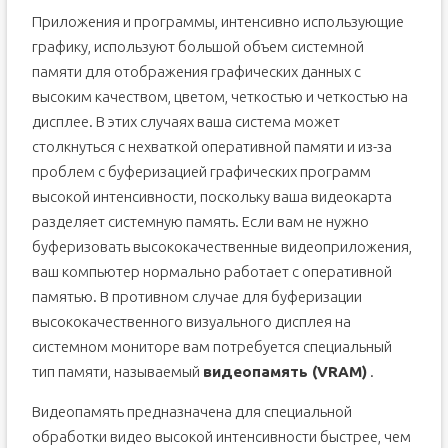
Какие бывают видеокарты
Приложения и программы, интенсивно использующие
Увеличиваем объём
графику, используют большой объем системной
Как обновить карту?
памяти для отображения графических данных с
высоким качеством, цветом, четкостью и четкостью на
Почему нет, и что скажет профи?
дисплее. В этих случаях ваша система может
Отличие новых от старых
столкнуться с нехваткой оперативной памяти и из-за
Одно за счет другого
проблем с буферизацией графических программ
Все способы, иных нет
высокой интенсивности, поскольку ваша видеокарта
разделяет системную память. Если вам не нужно
буферизовать высококачественные видеоприложения,
ваш компьютер нормально работает с оперативной
памятью. В противном случае для буферизации
высококачественного визуального дисплея на
системном мониторе вам потребуется специальный
тип памяти, называемый
видеопамять (VRAM)
.
Видеопамять предназначена для специальной
обработки видео высокой интенсивности быстрее, чем