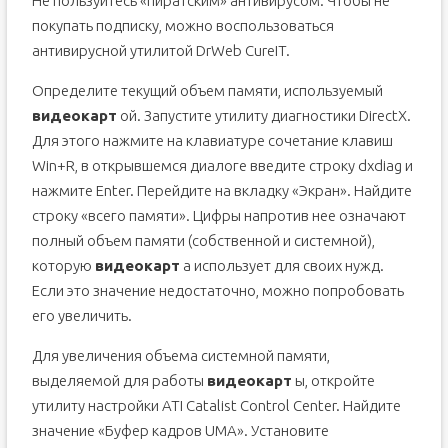
Не пользуйтесь «пиратским» антивирусом. Чтобы не
покупать подписку, можно воспользоваться
антивирусной утилитой DrWeb CureIT.
Определите текущий объем памяти, используемый
видеокарт
ой. Запустите утилиту диагностики DirectX.
Для этого нажмите на клавиатуре сочетание клавиш
Win+R, в открывшемся диалоге введите строку dxdiag и
нажмите Enter. Перейдите на вкладку «Экран». Найдите
строку «всего памяти». Цифры напротив нее означают
полный объем памяти (собственной и системной),
которую
видеокарт
а использует для своих нужд.
Если это значение недостаточно, можно попробовать
его увеличить.
Для увеличения объема системной памяти,
выделяемой для работы
видеокарт
ы, откройте
утилиту настройки ATI Catalist Control Center. Найдите
значение «Буфер кадров UMA». Установите