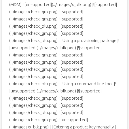
(MDM) |![unsupported](../images/x_blk.png) |![supported]
(../images/check_grn.png) |![supported]
(../images/check_grn.png) |![supported]
(../images/check_blu.png) |![supported]
(../images/check_grn.png) |![supported]
(../images/check_blu.png) | | Using a provisioning package |!
[unsupported](../images/x_blk.png) |![supported]
(../images/check_grn.png) |![supported]
(../images/check_grn.png) |![supported]
(../images/check_grn.png) |![supported]
(../images/check_grn.png) |![supported]
(../images/check_blu.png) | | Using a command-line tool |!
[unsupported](../images/x_blk.png) |![supported]
(../images/check_grn.png) |![supported]
(../images/check_grn.png) |![supported]
(../images/check_blu.png) |![supported]
(../images/check_grn.png) |![unsupported]
(../images/x_blk.png) | | Entering a product key manually |!