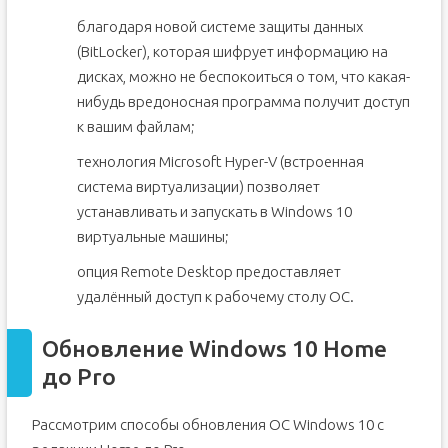
Обновление с использованием пакета подготовки
благодаря новой системе защиты данных
Обновление c помощью программы командной строки
(BitLocker), которая шифрует информацию на
Обновление путем ввода ключа продукта вручную
дисках, можно не беспокоиться о том, что какая-
Обновление путем приобретения лицензии в Microsoft
нибудь вредоносная программа получит доступ
Store
к вашим файлам;
Срок действия лицензии истек
технология Microsoft Hyper-V (встроенная
Пример сценария
система виртуализации) позволяет
Поддерживаемые схемы понижения версии
Windows 10
устанавливать и запускать в Windows 10
виртуальные машины;
опция Remote Desktop предоставляет
удалённый доступ к рабочему столу ОС.
Обновление Windows 10 Home
до Pro
Рассмотрим способы обновления ОС Windows 10 с