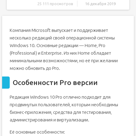
25 111 просмотров
16 декабря 2019
Особенности Pro версии
Обновление Windows 10 Home до Pro
Компания Microsoft выпускает и поддерживает
Обновление с помощью ключа продукта
несколько редакций своей операционной системы
Обновление с помощью цифровой лицензии
Windows 10. Основные редакции — Home, Pro
Бесплатное обновление
(Professional) и Enterprise. Из них Home обладает
Обновление Windows 10 до версии Enterprise
минимальными возможностями, но её при желании
Видео: обновление Windows 10 Pro до Enterprise
можно обновить до Pro.
Как обновить Windows 10 Home до Pro
Особенности Pro версии
Обновление Windows 10 с помощью ключа продукта
Обновление с помощью цифровой лицензии
Редакция Windows 10 Pro отлично подходит для
Как обновить бесплатно
продвинутых пользователей, которым необходимы
Видео: обновление Windows 10 Home до Windows 10
бизнес-приложения, средства для тестирования,
Pro и её активация
Как обновить Windows 10 Pro до Enterprise
администрирования и виртуализации.
Обновление с помощью системы управления
Её основные особенности:
мобильными устройствами (MDM)