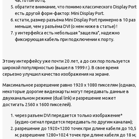
частотой 60 Гц.
обратите внимание, что помимо классического Display Port
есть другой форм-фактор: Mini Display Port.
кстати, размер разъёма Mini Display Port примерно в 10 раз
меньше, чем у разъёма DVI (о нем ниже в статье) !
у интерфейса есть небольшая "защелка", надежно
фиксирующая кабель при подключении к порту.
Этому интерфейсу уже почти 20 лет, а до сих пор пользуется
широкой популярностью (вышел в 1999 г.). В свое время
серьезно улучшил качество изображения на экране.
Максимальное разрешение равно 1920 х 1080 пикселям (однако,
некоторые дорогие видеокарты могут передавать данные в
двухканальном режиме (dual link) и разрешение может
достигать 2560 х 1600 пикселей).
через разъем DVI передается только изображение*
(аудио-сигнал придется передавать по другим каналам);
разрешение до 1920×1200 точек при длине кабеля до 10,5
м; разрешение 1280×1024 точек при длине кабеля до 18 м;