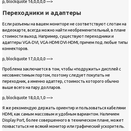
p, blockquote 16,0,0,0,0 —>
Переходники и адаптеры
Если разъемы на вашем мониторе не соответствуют слотам на
видеокарте, всегда можно найти необременительный, в плане
стоимости выход. Например, существуют переходники и
адаптеры VGA‐DVI, VGA‐HDMI DVI‐HDMI, причем под любые типы
коннекторов.
p, blockquote 17,0,0,0,0 —>
Проблема заключается в том, чтобы «подружить» дисплей с
несовместимым портом, поэтому следует покупать не
переходник, а именно адаптер, стоимость которого обычно
выше всего на пару долларов.
p, blockquote 18,0,0,1,0 —>
Я же рекомендую держать ориентир и пользоваться кабелями
HDMI, как самым массовым и удобным вариантом. Наличием
Display Port, более совершенного в техническом плане, может
похвастаться не всякий монитор или графический ускоритель.