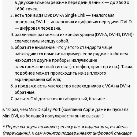
в двухканальном режиме передачи данных — до 2560 х
1600 точек.
есть три вида DVI: DVI-A Single Link — аналоговая
передача; DVI-I — аналоговая и цифровая передачи; DVI-D
— цифровая передача.
различные разъемы и их конфигурация (DVI-A, DVI-D, DVI-I)-
совместимы между собой.
обратите внимание, что у этого стандарта чаще
наблюдаются помехи: например, если рядом с кабелем
находятся другие приборы, излучающие
электромагнитный сигнал (телефон, принтер и пр.). Также
подобное может происходить из-за плохого
экранирования кабеля;
в продаже есть множество переходников с VGA на DVI и
обратные;
разъем DVI достаточно габаритный, больше
в 10 раз, чем Mini Display Port (компания Apple даже выпускала
Mini DVI, но большой популярности он не сыскал. ) .
* Передача звука возможна, если у вас и видеокарта, и кабель
(переходник), и сам монитор поддерживают цифровой стандарт