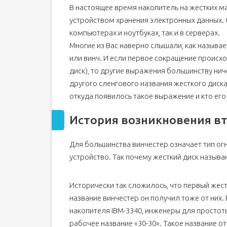
В настоящее время накопитель на жестких м
Смотреть что такое "ЖЕСТКИЙ ДИСК" в други
устройством хранения электронных данных. О
Разновидности жестких дисков
компьютерах и ноутбуках, так и в серверах.
Интерфейс подключения
Многие из Вас наверно слышали, как называе
Объем накопителя
или винч. И если первое сокращение происход
Скорость передачи данных
диск), то другие выражения большинству нич
Энергопотребление
другого сленгового названия жесткого диска
Подключение диска
откуда появилось такое выражение и кто его 
Жесткий магнитный диск
История возникновения вт
Жесткий магнитный диск
Для большинства винчестер означает тип ог
устройство. Так почему жесткий диск называ
Исторически так сложилось, что первый жес
название винчестер он получил тоже от них.
накопителя IBM-3340, инженеры для простот
рабочее название «30-30». Такое название о