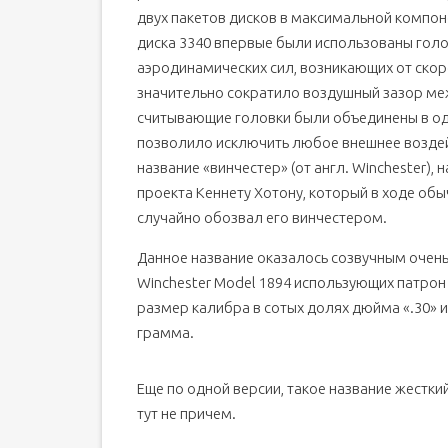
двух пакетов дисков в максимальной компон
диска 3340 впервые были использованы голов
аэродинамических сил, возникающих от скор
значительно сократило воздушный зазор меж
считывающие головки были объединены в од
позволило исключить любое внешнее воздейс
название «винчестер» (от англ. Winchester)
проекта Кеннету Хотону, который в ходе обы
случайно обозвал его винчестером.
Данное название оказалось созвучным очен
Winchester Model 1894 использующих патрон 
размер калибра в сотых долях дюйма «.30» ил
грамма.
Еще по одной версии, такое название жестки
тут не причем.