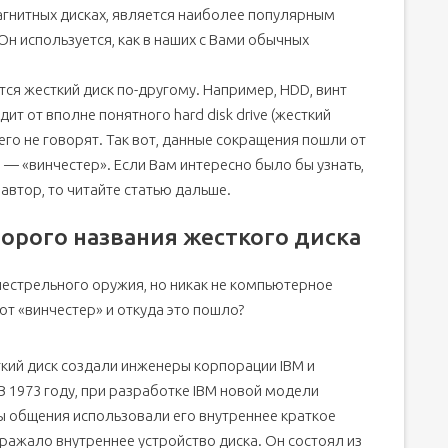
агнитных дисках, является наиболее популярным
х словарях:
н используется, как в наших с Вами обычных
тся жесткий диск по-другому. Например, HDD, винт
ит от вполне понятного hard disk drive (жесткий
его не говорят. Так вот, данные сокращения пошли от
 — «винчестер». Если Вам интересно было бы узнать,
автор, то читайте статью дальше.
орого названия жесткого диска
нестрельного оружия, но никак не компьютерное
ют «винчестер» и откуда это пошло?
ткий диск создали инженеры корпорации IBM и
 В 1973 году, при разработке IBM новой модели
ы общения использовали его внутреннее краткое
тражало внутреннее устройство диска. Он состоял из