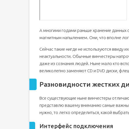
А многими годами раньше хранение данных о
магнитным напылением. Они, что вполне логи
Сейчас такие нигде не используются ввиду и
неактуальности. Обычные винчестеры напрочь
даже из сознания людей. Ныне мало кто вспо
великолепно заменяют CD и DVD диски, фле
Разновидности жестких д
Все существующие ныне винчестеры отличаю
представлю вашему вниманию самые важные и
нужно, то легко определиться, какой выбрать 
Интерфейс подключения