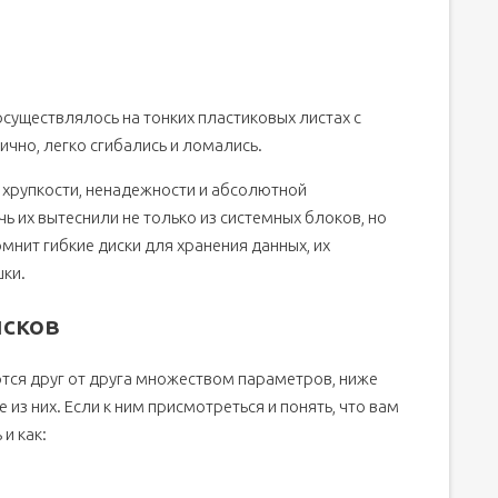
существлялось на тонких пластиковых листах с
чно, легко сгибались и ломались.
х хрупкости, ненадежности и абсолютной
 их вытеснили не только из системных блоков, но
мнит гибкие диски для хранения данных, их
шки.
исков
тся друг от друга множеством параметров, ниже
з них. Если к ним присмотреться и понять, что вам
и как: