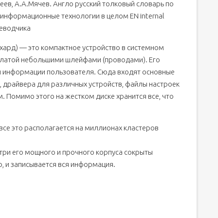
еев, А.А.Мячев. Англо русский толковый словарь по
 информационные технологии в целом EN internal
реводчика
 хард) — это компактное устройство в системном
 платой небольшими шлейфами (проводами). Его
й информации пользователя. Сюда входят основные
, драйвера для различных устройств, файлы настроек
 Помимо этого на жестком диске хранится все, что
 все это располагается на миллионах кластеров
утри его мощного и прочного корпуса сокрыты
о, и записывается вся информация.