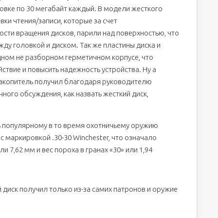
овке по 30 мегабайт каждый. В модели жесткого
ки чтения/записи, которые за счет
ости вращения дисков, парили над поверхностью, что
ду головкой и диском. Так же пластины диска и
ном не разборном герметичном корпусе, что
твие и повысить надежность устройства. Ну а
, накопитель получил благодаря руководителю
чного обсуждения, как назвать жесткий диск,
ь популярному в то время охотничьему оружию
с маркировкой .30-30 Winchester, что означало
и 7,62 мм и вес пороха в гранах «30» или 1,94
й диск получил только из-за самих патронов и оружие