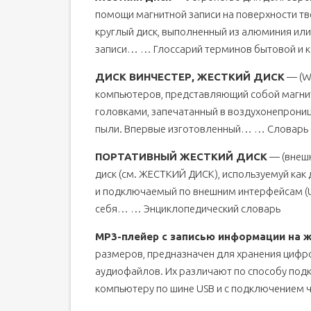
помощи магнитной записи на поверхности тв
круглый диск, выполненный из алюминия или
записи… … Глоссарий терминов бытовой и 
ДИСК ВИНЧЕСТЕР, ЖЕСТКИЙ ДИСК
— (Wi
компьютеров, представляющий собой магни
головками, запечатанный в воздухонепрони
пыли. Впервые изготовленный… … Словарь 
ПОРТАТИВНЫЙ ЖЕСТКИЙ ДИСК
— (внешн
диск (см. ЖЕСТКИЙ ДИСК), используемуй как
и подключаемый по внешним интерфейсам (USB
себя… … Энциклопедический словарь
МР3-плейер с записью информации на ж
размеров, предназначен для хранения циф
аудиофайлов. Их различают по способу под
компьютеру по шине USB и с подключением