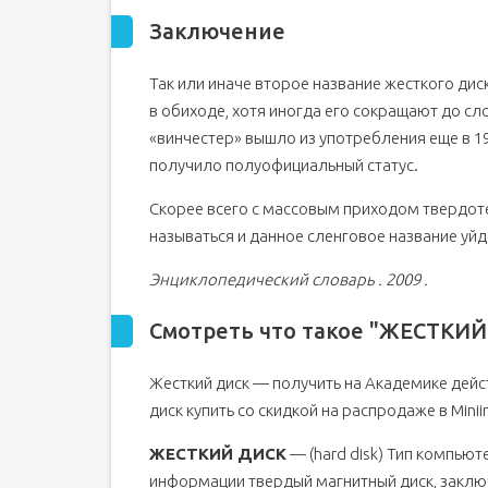
Заключение
Так или иначе второе название жесткого диск
в обиходе, хотя иногда его сокращают до сло
«винчестер» вышло из употребления еще в 19
получило полуофициальный статус.
Скорее всего с массовым приходом твердоте
называться и данное сленговое название уйде
Энциклопедический словарь . 2009 .
Смотреть что такое "ЖЕСТКИЙ 
Жесткий диск — получить на Академике дейс
диск купить со скидкой на распродаже в Mini
ЖЕСТКИЙ ДИСК
— (hard disk) Тип компьют
информации твердый магнитный диск, заключ