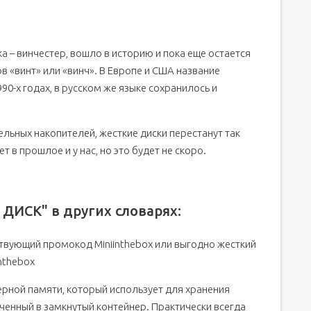
а – винчестер, вошло в историю и пока еще остается
в «винт» или «винч». В Европе и США название
90-х годах, в русском же языке сохранилось и
льных накопителей, жесткие диски перестанут так
т в прошлое и у нас, но это будет не скоро.
ДИСК" в других словарях:
твующий промокод Miniinthebox или выгодно жесткий
inthebox
ерной памяти, который использует для хранения
енный в замкнутый контейнер. Практически всегда