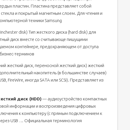
ердых пластин. Пластина представляет собой
 стекла и покрытый магнитным слоем. Для чтения и
компьютерной техники Samsung
nchester disk) Тип жесткого диска (hard disk) для
тный диск вместе со считывающе пишущими
цаемом контейнере, предохраняющем от доступа
бизнес-терминов
ий жесткий диск, переносной жесткий диск) жесткий
 дополнительный накопитель (в большинстве случаев)
, FireWire, иногда SAТА или SCSI). Представляет из
есткий диск (HDD)
— аудиоустройство компактных
ровой информации и воспроизведения цифровых
ключения к компьютеру (с прямым подключением к
 через USB … Официальная терминология