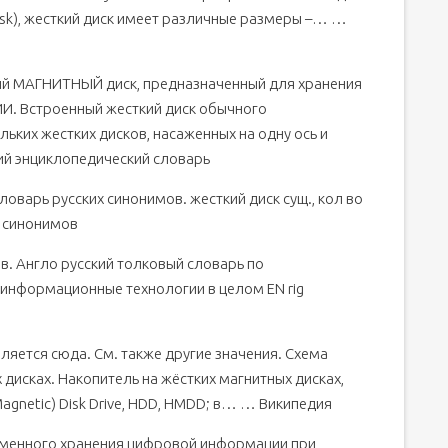
disk), жесткий диск имеет различные размеры –… …
й МАГНИТНЫЙ диск, предназначенный для хранения
Встроенный жесткий диск обычного
ьких жестких дисков, насаженных на одну ось и
й энциклопедический словарь
ловарь русских синонимов. жесткий диск сущ., кол во
ь синонимов
в. Англо русский толковый словарь по
 информационные технологии в целом EN rig
яется сюда. Cм. также другие значения. Схема
 дисках. Накопитель на жёстких магнитных дисках,
Magnetic) Disk Drive, HDD, HMDD; в… … Википедия
менного хранения цифровой информации при