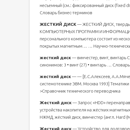
несъемный (cм.: фиксированный диск (fixed 
Словарь бизнес-терминов
ЖЕСТКИЙ ДИСК
— ЖЕСТКИЙ ДИСК, тверды
КОМПЬЮТЕРНЫХ ПРОГРАММ И ИНФОРМАЦИИ. 
персонального компьютера состоит из нескол
покрытых магнитным… … Научно-технически
жесткий диск
— винчестер, винт, винтарь С
синонимов: 3 • винт (27) • винтарь … Словар
жесткий диск
— — [Е.С.Алексеев, А.А.Мяче
системотехнике ЭВМ. Москва 1993] Тематики
>Справочник технического переводчика
Жесткий диск
— Запрос «HDD» перенаправл
устройства накопителя на жёстких магнитных
НЖМД, жёсткий диск, винчестер (англ. Hard (
Жесткий диск
— Устройство для долговре