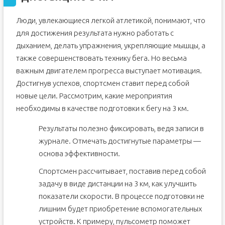
Программа 3 км за 13 минут
Программа 3 км за 12 минут
Люди, увлекающиеся легкой атлетикой, понимают, что
для достижения результата нужно работать с
Программа 3 км за 11 минут
дыханием, делать упражнения, укрепляющие мышцы, а
Как новичку научиться быстро бегать
также совершенствовать технику бега. Но весьма
Подбор правильного питания для бега
важным двигателем прогресса выступает мотивация.
Как правильно повышать выносливость тела
Достигнув успехов, спортсмен ставит перед собой
Программы для трехкилометрового забега
новые цели. Рассмотрим, какие мероприятия
Как пробежать трехкилометровую дистанцию за 15
необходимы в качестве подготовки к бегу на 3 км.
минут
Как пробежать трехкилометровую дистанцию за 13
Результаты полезно фиксировать, ведя записи в
минут
журнале. Отмечать достигнутые параметры —
Как пробежать трехкилометровую дистанцию за 12
минут
основа эффективности.
Как пробежать трехкилометровую дистанцию за 11
минут
Спортсмен рассчитывает, поставив перед собой
Видео. Техника бега на дистанцию 3 км. Как правильно
задачу в виде дистанции на 3 км, как улучшить
разложить силы в беге на 3 км
показатели скорости. В процессе подготовки не
лишним будет приобретение вспомогательных
устройств. К примеру, пульсометр поможет