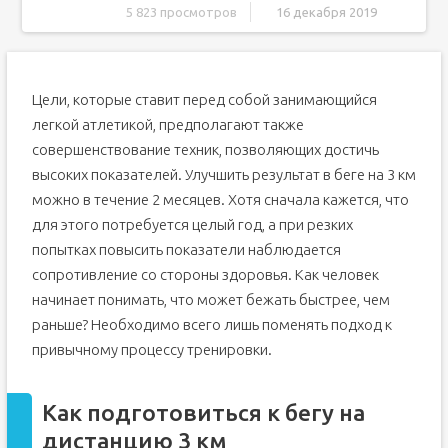
5 823 просмотров
16 декабря 2019
Как подготовиться к бегу на дистанцию 3 км
Техника бега на 3 км
Цели, которые ставит перед собой занимающийся
Тренировка, правильное дыхание
легкой атлетикой, предполагают также
Ошибки в беге на 3 км
совершенствование техник, позволяющих достичь
Тактика бега на 3 км
высоких показателей. Улучшить результат в беге на 3 км
Упражнения для улучшения результата
можно в течение 2 месяцев. Хотя сначала кажется, что
Мировые рекорды в беге на три километра
для этого потребуется целый год, а при резких
Среди мужчин
попытках повысить показатели наблюдается
Среди женщин
сопротивление со стороны здоровья. Как человек
начинает понимать, что может бежать быстрее, чем
Как научиться бегать быстро с нуля
раньше? Необходимо всего лишь поменять подход к
Как правильно питаться, чтобы быстро бегать на длинные
дистанции?
привычному процессу тренировки.
Как развить выносливость в беге на 3 км
Программы тренировок для бега на 3 км
Как подготовиться к бегу на
Программа 3 км за 15 минут
дистанцию 3 км