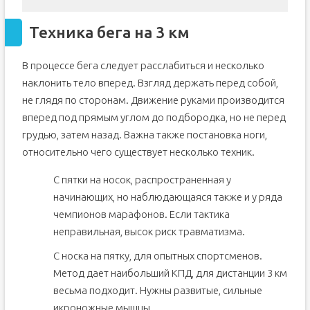
Техника бега на 3 км
В процессе бега следует расслабиться и несколько
наклонить тело вперед. Взгляд держать перед собой,
не глядя по сторонам. Движение руками производится
вперед под прямым углом до подбородка, но не перед
грудью, затем назад. Важна также постановка ноги,
относительно чего существует несколько техник.
С пятки на носок, распространенная у
начинающих, но наблюдающаяся также и у ряда
чемпионов марафонов. Если тактика
неправильная, высок риск травматизма.
С носка на пятку, для опытных спортсменов.
Метод дает наибольший КПД, для дистанции 3 км
весьма подходит. Нужны развитые, сильные
икроножные мышцы.