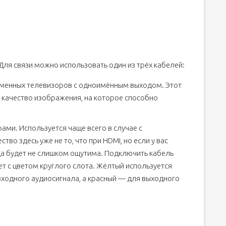
Для связи можно использовать один из трёх кабелей:
еменных телевизоров с одноимённым выходом. Этот
качество изображения, на которое способно
ами. Используется чаще всего в случае с
во здесь уже не то, что при HDMI, но если у вас
ца будет не слишком ощутима. Подключить кабель
т с цветом круглого слота. Жёлтый используется
входного аудиосигнала, а красный — для выходного