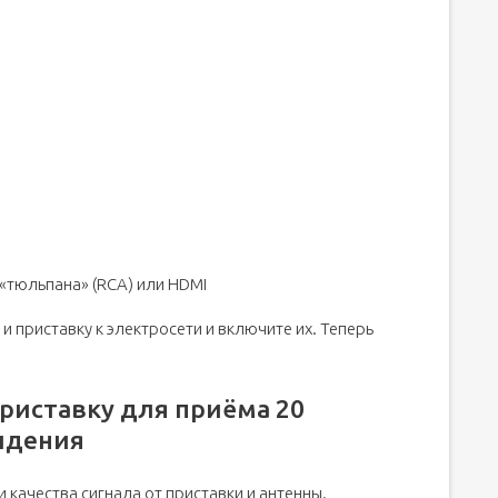
«тюльпана» (RCA) или HDMI
и приставку к электросети и включите их. Теперь
риставку для приёма 20
идения
 качества сигнала от приставки и антенны.