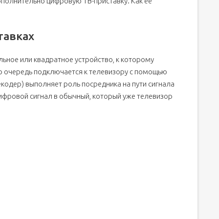
ополнительно цифровую ТВ-приставку. Как её
тавках
ьное или квадратное устройство, к которому
ою очередь подключается к телевизору с помощью
екодер) выполняет роль посредника на пути сигнала
цифровой сигнал в обычный, который уже телевизор