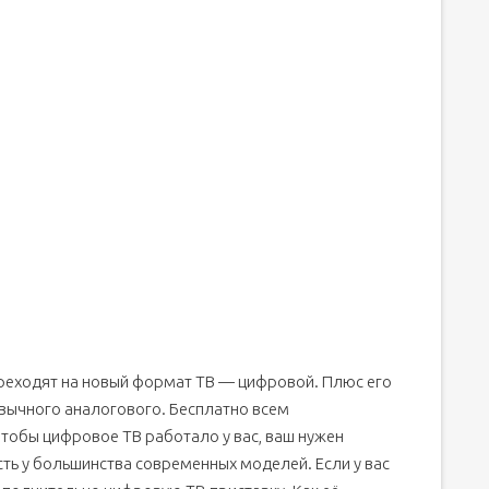
 20 каналов цифрового телевидения
ставке DVB-T2
й приставке
 с настройкой
изорам
переходят на новый формат ТВ — цифровой. Плюс его
ривычного аналогового. Бесплатно всем
тобы цифровое ТВ работало у вас, ваш нужен
рам
ть у большинства современных моделей. Если у вас