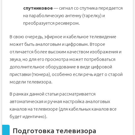
Как настроить каналы на телевизоре без пульта?
спутниковое
— сигнал со спутника передается
Как настроить каналы на старом телевизоре?
на параболическую антенну (тарелку) и
Что делать, если сбивается настройка каналов?
преобразуется ресивером.
Поломки у Телевизоров
Поломки у Techno TS-1409V
В свою очередь, эфирное и кабельное телевидение
может быть аналоговым и цифровым. Второе
отличается более высоким качеством изображения и
звука, но для его просмотра может потребоваться
дополнительное оборудование в виде цифровой
приставки (тюнера), особенно если речь идет о старой
модели телевизора.
В рамках данной статьи рассматривается
автоматическая и ручная настройка аналоговых
каналов на телевизоре (для кабельных каналов все
будет идентично).
Подготовка телевизора