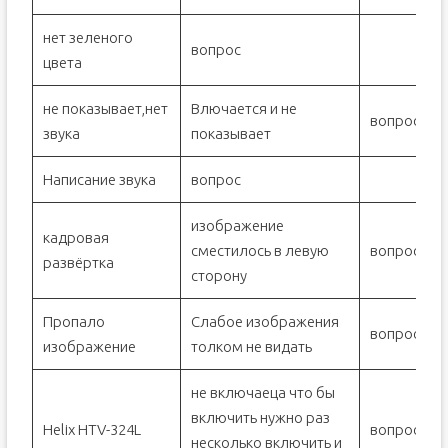
нет зеленого
вопрос
цвета
не показывает,нет
Влючается и не
вопрос
звука
показывает
Написание звука
вопрос
изображение
кадровая
сместилось в левую
вопрос
развёртка
сторону
Пропало
Слабое изображения
вопрос
изображение
толком не видать
не включаеца что бы
включить нужно раз
Helix HTV-324L
вопрос
несколько включить и