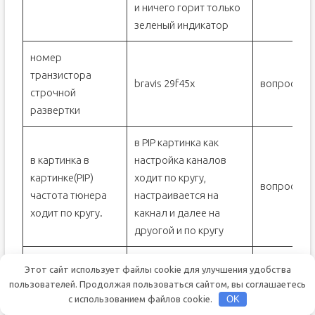
и ничего горит только
зеленый индикатор
номер
транзистора
bravis 29f45x
вопрос
строчной
развертки
в PIP картинка как
в картинка в
настройка каналов
картинке(PIP)
ходит по кругу,
вопрос
частота тюнера
настраивается на
ходит по кругу.
какнал и далее на
друогой и по кругу
В меню ТВ нет
Этот сайт использует файлы cookie для улучшения удобства
русского
вопрос
пользователей. Продолжая пользоваться сайтом, вы соглашаетесь
перевода
с использованием файлов cookie.
OK