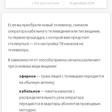
1 332 просмотров
16 декабря 2019
Подготовка телевизора
Как настроить каналы от обычной антенны на
несколько телевизоров?
Если вы приобрели новый телевизор, сменили
Как автоматически настроить каналы на телевизоре
оператора кабельного телевидения или тип вещания,
Как вручную настроить каналы на телевизоре
то первая процедура, с которой вам предстоит
Часто задаваемые вопросы по настройке аналоговых
столкнуться — это настройка ТВ каналов на
каналов
телевизоре.
Как настроить каналы на телевизоре без пульта?
Как настроить каналы на старом телевизоре?
В зависимости от способа приема сигнала различают
Что делать, если сбивается настройка каналов?
три основных вида вещания:
Подготовка телевизора
эфирное
— трансляция с телевышки передается
Как настроить каналы от обычной антенны на
на обычную антенну;
несколько телевизоров?
Как автоматически настроить каналы на телевизоре
кабельное
— пакеты каналов с
Как вручную настроить каналы на телевизоре
распределительного узла оператора
Часто задаваемые вопросы по настройке аналоговых
передаются в квартиры абонентов проводным
каналов
методом;