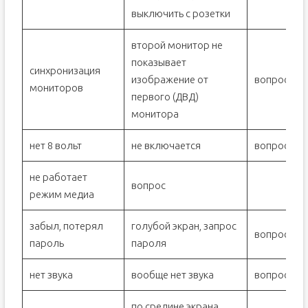
выключить с розетки
второй монитор не
показывает
синхронизация
изображение от
вопрос
мониторов
первого (ДВД)
монитора
нет 8 вольт
не включается
вопрос
не работает
вопрос
режим медиа
забыл, потерял
голубой экран, запрос
вопрос
пароль
пароля
нет звука
вообще нет звука
вопрос
по средине экрана