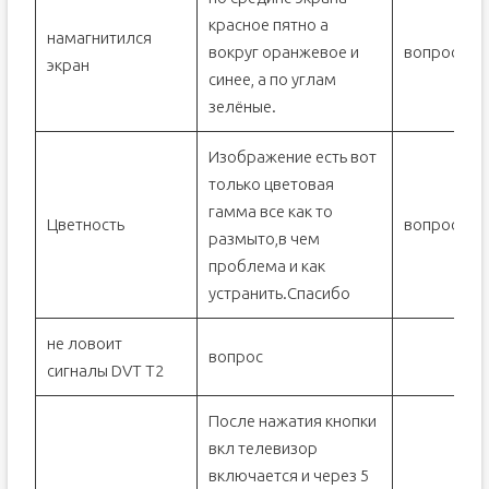
красное пятно а
намагнитился
вокруг оранжевое и
вопрос
экран
синее, а по углам
зелёные.
Изображение есть вот
только цветовая
гамма все как то
Цветность
вопрос
размыто,в чем
проблема и как
устранить.Спасибо
не ловоит
вопрос
сигналы DVT T2
После нажатия кнопки
вкл телевизор
включается и через 5