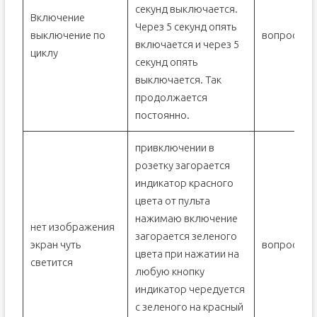
секунд выключается.
Включение
Через 5 секунд опять
выключение по
вопрос
включается и через 5
циклу
секунд опять
выключается. Так
продолжается
постоянно.
привключении в
розетку загорается
индикатор красного
цвета от пульта
нажимаю включение
нет изображения
загорается зеленого
экран чуть
вопрос
цвета при нажатии на
светится
любую кнопку
индикатор чередуется
с зеленого на красный