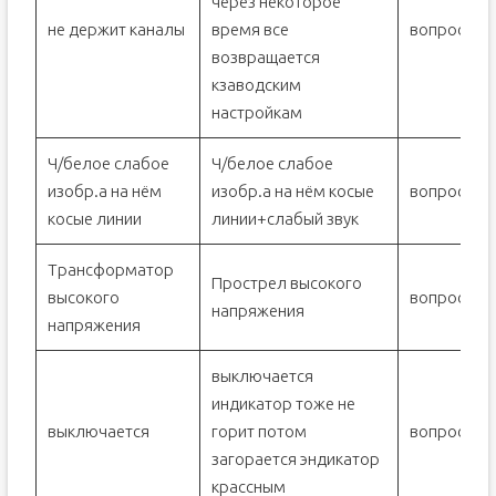
через некоторое
не держит каналы
время все
вопрос
возвращается
кзаводским
настройкам
Ч/белое слабое
Ч/белое слабое
изобр.а на нём
изобр.а на нём косые
вопрос
косые линии
линии+слабый звук
Трансформатор
Прострел высокого
высокого
вопрос
напряжения
напряжения
выключается
индикатор тоже не
выключается
горит потом
вопрос
загорается эндикатор
крассным